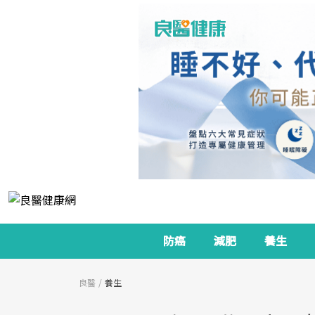
防癌
減肥
養生
良醫
養生