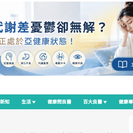
新知
生活
健康問良醫
百大良醫
健康
良醫生活祭
我與健康韌性的距離