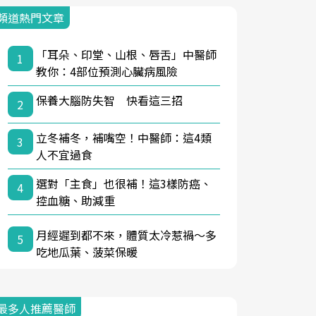
頻道熱門文章
「耳朵、印堂、山根、唇舌」中醫師
1
教你：4部位預測心臟病風險
保養大腦防失智 快看這三招
2
立冬補冬，補嘴空！中醫師：這4類
3
人不宜過食
選對「主食」也很補！這3樣防癌、
4
控血糖、助減重
月經遲到都不來，體質太冷惹禍〜多
5
吃地瓜葉、菠菜保暖
最多人推薦醫師