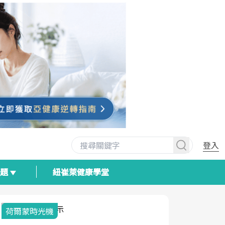
登入
專題
紐崔萊健康學堂
荷爾蒙時光機
2025健檢