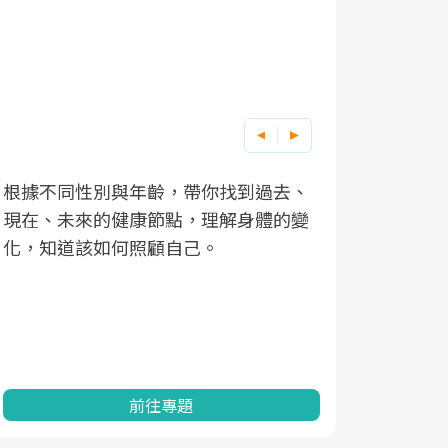
根據不同性別與年齡，帶你找到過去、
因應超高齡
現在、未來的健康節點，理解身體的變
「2025
化，知道該如何照顧自己。
康促進為目
民眾健康的
查、數據分
一起成為台
前往專題