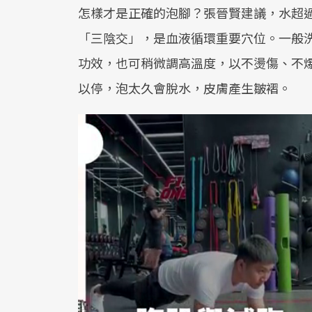
怎樣才是正確的泡腳？張晉賢建議，水超
「三陰交」，是血液循環重要穴位。一般洗
功效，也可稍微調高溫度，以不燙傷、不爆
以停，泡太久會脫水，皮膚產生皺褶。