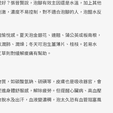
就好？張晉賢說，泡腳有效主因還是水溫，加上其他
刺激，濃度不易控制，對不適合泡腳的人，泡醋水反
進愉悅感。夏天泡金銀花、連翹、蒲公英或板南根，
以潤肺、潤燥；冬天可泡生薑薄片、桂枝。若易水
艾草則對緩解痠痛有幫助。
物質，如碳酸氫鈉、硫磺等，皮膚也是吸收器官，會
促進身體舒服感，解除疲勞。但提醒心臟病、高血壓
會脫水及出汗，血液變濃稠，泡太久恐有血管阻塞風