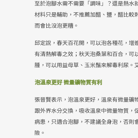
至於泡腳水需不需要「調味」？還是熱水
材料只是輔助，不推薦加醋、鹽，醋比較
而會比沒泡更糟。
邱定說，春天百花開，可以泡各種花，增
有清熱解毒之效；秋天泡桑葉和百合，可
腫，可以用益母草、玉米鬚來解毒利尿。
泡溫泉更好 微量礦物質有利
張晉賢表示，泡溫泉更好，溫泉有微量礦
跟外界水分交換，吸收溫泉中微量物質，
病患，只適合泡腳，不建議全身泡，否則
險。