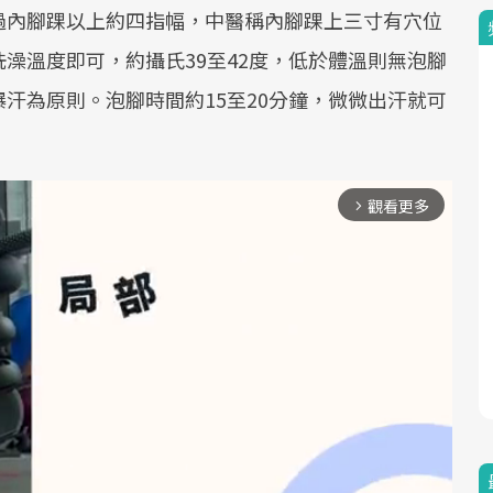
過內腳踝以上約四指幅，中醫稱內腳踝上三寸有穴位
澡溫度即可，約攝氏39至42度，低於體溫則無泡腳
汗為原則。泡腳時間約15至20分鐘，微微出汗就可
觀看更多
arrow_forward_ios