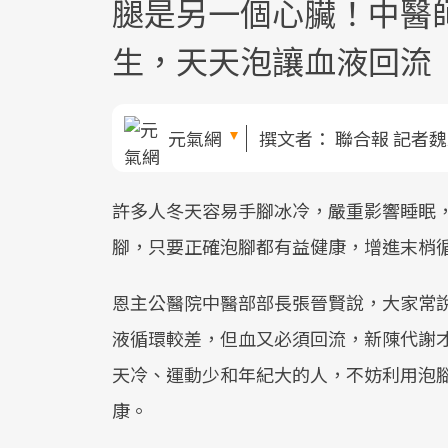
腿是另一個心臟！中醫
生，天天泡讓血液回流
元氣網
撰文者：
聯合報 記者
許多人冬天容易手腳冰冷，嚴重影響睡眠
腳，只要正確泡腳都有益健康，增進末梢
恩主公醫院中醫部部長張晉賢說，大家常
液循環較差，但血又必須回流，新陳代謝
天冷、運動少和年紀大的人，不妨利用泡
康。