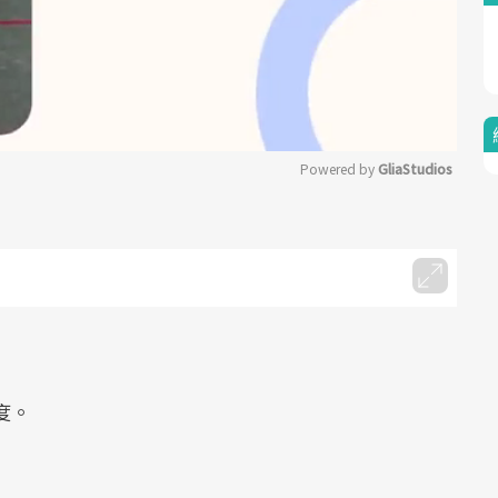
Powered by 
GliaStudios
Mute
度。