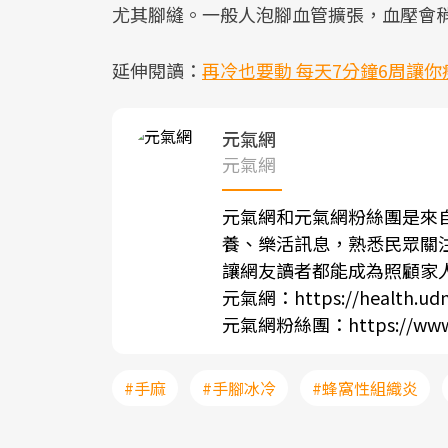
尤其腳縫。一般人泡腳血管擴張，血壓會
延伸閱讀：
再冷也要動 每天7分鐘6周讓你
元氣網
元氣網
元氣網和元氣網粉絲團是來
養、樂活訊息，熟悉民眾關
讓網友讀者都能成為照顧家
元氣網：
https://health.ud
元氣網粉絲團：
https://ww
#手麻
#手腳冰冷
#蜂窩性組織炎