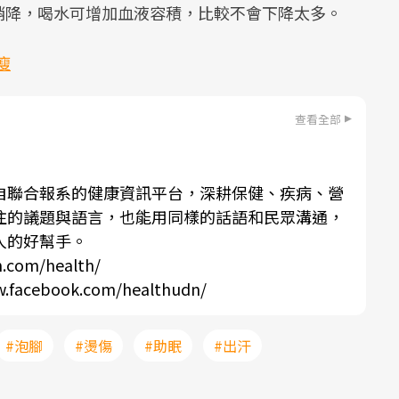
稍降，喝水可增加血液容積，比較不會下降太多。
瘦
查看全部
自聯合報系的健康資訊平台，深耕保健、疾病、營
注的議題與語言，也能用同樣的話語和民眾溝通，
人的好幫手。
n.com/health/
w.facebook.com/healthudn/
#泡腳
#燙傷
#助眠
#出汗