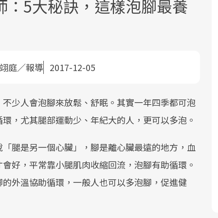
師：5大秘訣，這樣泡腳最養
魏翊庭／報導
2017-12-05
面對超高齡社會的浪潮，台灣正在快速
2025年，就到良醫生活祭體驗「一站式
良醫健康網從「換季的身體變化」出
，不少人會泡腳來放鬆、舒眠。其實一年四季都可泡
邁向「健康照護」的新時代。隨著國家
健康新生活」，從講座、體驗到運動，
發，透過醫學觀點與日常感受的對話，
循環，尤其腿部運動少、年紀大的人，更可以多泡。
政策如「健康台灣推動委員會」與「長
全面啟動你的健康革命！
建立對亞健康的認知，進而引導實際的
照3.0」的推進，「預防醫學」已成全民
改善行動。
說「腿是另一個心臟」，腳是離心臟最遠的地方，血
關注的核心議題。然而，健檢不只是醫
療院所的服務，更是民眾了解自身健康
才會好，平常靠小腿肌肉收縮回流，泡腳有助循環。
狀況、啟動健康管理的重要起點。
腳的外溫協助循環，一般人也可以多泡腳，促進健
前往專題
前往專題
前往專題