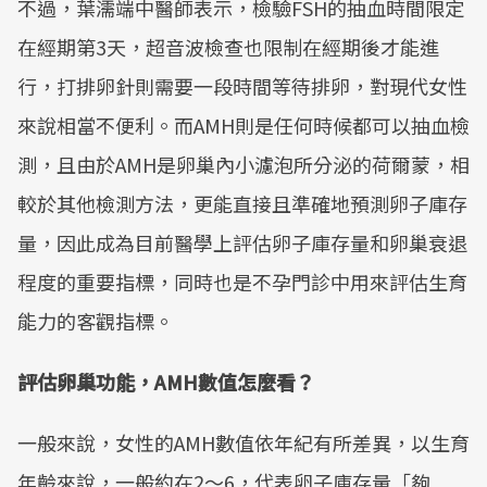
不過，葉濡端中醫師表示，檢驗FSH的抽血時間限定
Mute
在經期第3天，超音波檢查也限制在經期後才能進
行，打排卵針則需要一段時間等待排卵，對現代女性
來說相當不便利。而AMH則是任何時候都可以抽血檢
測，且由於AMH是卵巢內小濾泡所分泌的荷爾蒙，相
較於其他檢測方法，更能直接且準確地預測卵子庫存
量，因此成為目前醫學上評估卵子庫存量和卵巢衰退
程度的重要指標，同時也是不孕門診中用來評估生育
能力的客觀指標。
評估卵巢功能，AMH數值怎麼看？
一般來說，女性的AMH數值依年紀有所差異，以生育
年齡來說，一般約在2～6，代表卵子庫存量「夠