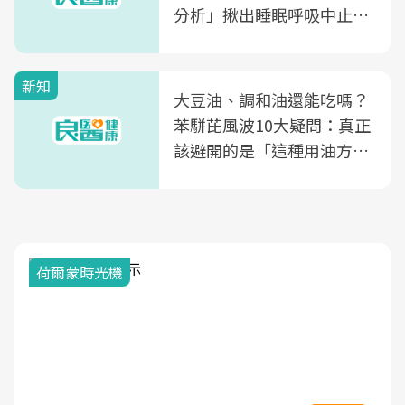
分析」揪出睡眠呼吸中止症
風險
新知
大豆油、調和油還能吃嗎？
苯駢芘風波10大疑問：真正
該避開的是「這種用油方
式」
荷爾蒙時光機