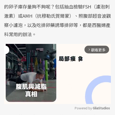
的卵子庫存量夠不夠呢？包括抽血檢驗FSH（濾泡刺
激素）或AMH（抗穆勒氏賀爾蒙）、照腹部超音波觀
察小濾泡，以及吃排卵藥誘導排卵等，都是西醫婦產
科常用的辦法。
觀看更多
arrow_forward_ios
Powered by 
GliaStudios