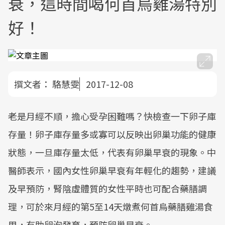
衰，這時間喝何首烏雞湯特別
好！
撰文者：
駱慧雯
2017-12-08
老是月經不順，擔心受孕困難嗎？快檢查一下卵子庫
存量！卵子庫存量多或寡可以反映出卵巢功能的健康
狀態，一旦庫存量太低，代表有卵巢早衰的現象。中
醫師表示，國內女性卵巢早衰有年輕化的趨勢，建議
及早預防，腎陰虛體質的女性平時也可配合藥膳調
理，可於來月經的第5至14天燉煮何首烏藥膳雞湯食
用，有助卵泡發育，預防卵巢早衰。