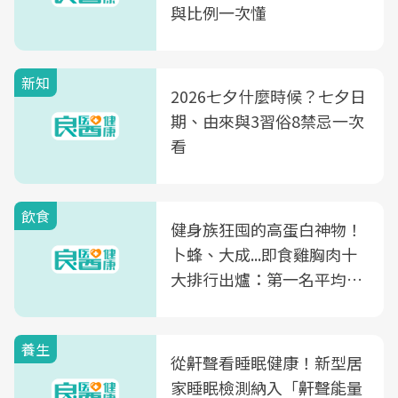
與比例一次懂
新知
2026七夕什麼時候？七夕日
期、由來與3習俗8禁忌一次
看
飲食
健身族狂囤的高蛋白神物！
卜蜂、大成...即食雞胸肉十
大排行出爐：第一名平均一
片不到50元
養生
從鼾聲看睡眠健康！新型居
家睡眠檢測納入「鼾聲能量