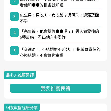
2
看他和●●的相處就知道
包生男：男吃肉、女吃菜？吳明珠：過頭恐釀
3
不孕
「完事後，他會幫妳●●嗎？」男人做愛後的
4
6種反應，看出他有多愛妳
「交往8年，不結婚對不起她...」抱著負責任的
5
心態結婚，不會讓你幸福
最多人推薦醫師
我要推薦良醫
網友就醫經驗分享