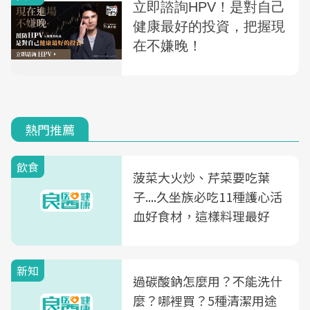
熱門推薦
飲食
菠菜大火炒、芹菜要吃葉
子....久坐族必吃11種護心活
血好食材，這樣料理最好
新知
過碳酸鈉怎麼用？不能洗什
麼？哪裡買？5種清潔用途