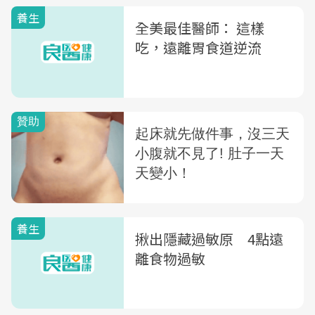
養生
全美最佳醫師： 這樣
吃，遠離胃食道逆流
養生
揪出隱藏過敏原 4點遠
離食物過敏