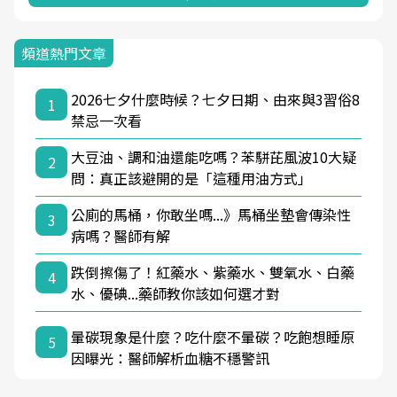
頻道熱門文章
2026七夕什麼時候？七夕日期、由來與3習俗8
1
禁忌一次看
大豆油、調和油還能吃嗎？苯駢芘風波10大疑
2
問：真正該避開的是「這種用油方式」
公廁的馬桶，你敢坐嗎...》馬桶坐墊會傳染性
3
病嗎？醫師有解
跌倒擦傷了！紅藥水、紫藥水、雙氧水、白藥
4
水、優碘...藥師教你該如何選才對
暈碳現象是什麼？吃什麼不暈碳？吃飽想睡原
5
因曝光：醫師解析血糖不穩警訊