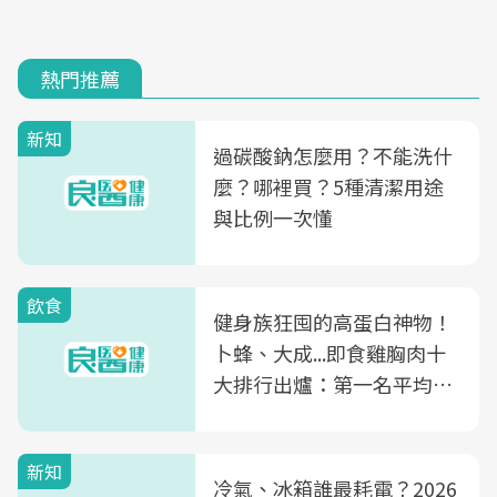
熱門推薦
新知
過碳酸鈉怎麼用？不能洗什
麼？哪裡買？5種清潔用途
與比例一次懂
飲食
健身族狂囤的高蛋白神物！
卜蜂、大成...即食雞胸肉十
大排行出爐：第一名平均一
片不到50元
新知
冷氣、冰箱誰最耗電？2026