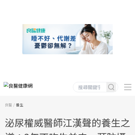
良醫
養生
泌尿權威醫師江漢聲的養生之