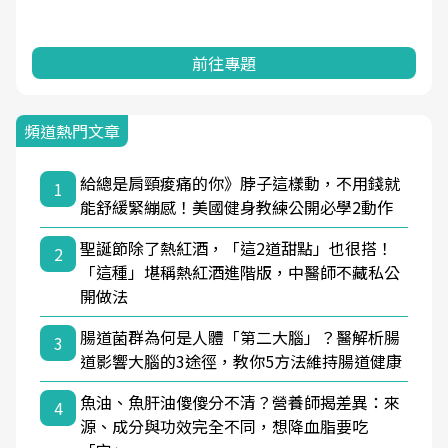
前往專題
頻道熱門文章
給總是肩頸痠痛的你》脖子這樣動，不用錢就
1
能舒緩緊繃感！美國健身教練公開必學2動作
聖誕節除了熱紅酒，「這2道甜點」也很搭！
2
「這種」堪稱熱紅酒進階版，中醫師不藏私公
開做法
腸道菌群為何是人體「第二大腦」？醫解析腸
3
道影響大腦的3途徑，教你5方法維持腸道健康
魚油、魚肝油傻傻分不清？營養師揭差異：來
4
源、成分與功效完全不同，想降血脂要吃