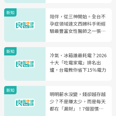
新知
陪伴，從三神開始。全台不
孕症領域達文西婦科手術經
驗最豐富女性醫師之一張永
玲領軍，打造全台首創「生
殖銀行概念形象館」，攜手
新知
光田醫院建構360度女性健
冷氣、冰箱誰最耗電？2026
康照護生態圈
十大「吃電家電」排名出
爐，台電教你省下15％電力
新知
明明薪水沒變，錢卻越存越
少？不是賺太少，而是每天
都在「漏財」！7個習慣一
次看