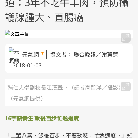
道：3年不吃牛羊肉，預防攝
護腺腫大、直腸癌
元氣網
撰文者：
聯合晚報／謝蕙蓮
2018-01-03
輔仁大學副校長江漢聲。（記者高智洋／攝影）
（元氣網提供）
16字訣養生 飯後百步忙逸適度
「二葷八素，飯後百步，不要動怒，忙逸適度。」知