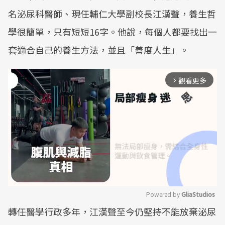
名泌尿科醫師、現任輔仁大學副校長江漢聲，養生哲
學很簡單，只有短短16字。他說，每個人都要找出一
套適合自己的養生方法，並且「善度人生」。
觀看更多
arrow_forward_ios
Powered by 
GliaStudios
轉任醫學行政多年，江漢聲至今仍堅持不能放棄泌尿
Mute