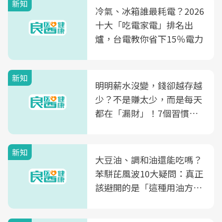
新知
冷氣、冰箱誰最耗電？2026
十大「吃電家電」排名出
爐，台電教你省下15％電力
新知
明明薪水沒變，錢卻越存越
少？不是賺太少，而是每天
都在「漏財」！7個習慣一
次看
新知
大豆油、調和油還能吃嗎？
苯駢芘風波10大疑問：真正
該避開的是「這種用油方
式」