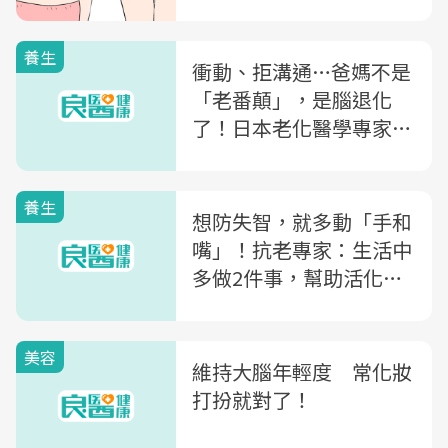
養生
衝動、拒溝通…爸媽不是
「老番顛」，是腦退化
了！日本老化醫學專家：
一天10分鐘「腦體操」防
失智
養生
想防失智，就多動「手和
嘴」！抗老專家：生活中
多做2件事，幫助活化大
腦
美容
維持大腦年輕度 常化妝
打扮就對了！