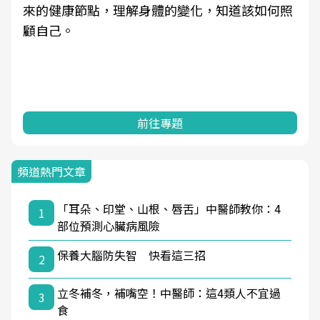
來的健康節點，理解身體的變化，知道該如何照
顧自己。
前往專題
頻道熱門文章
「耳朵、印堂、山根、唇舌」中醫師教你：4
1
部位預測心臟病風險
保養大腦防失智 快看這三招
2
立冬補冬，補嘴空！中醫師：這4類人不宜過
3
食