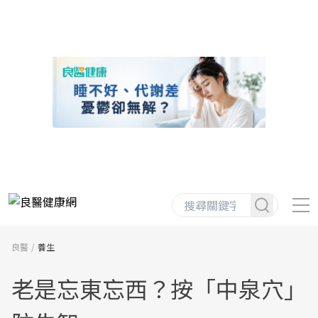
良醫
養生
老是忘東忘西？按「中泉穴」