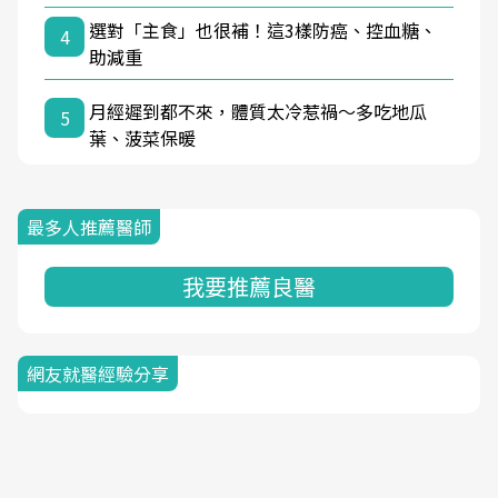
選對「主食」也很補！這3樣防癌、控血糖、
4
助減重
月經遲到都不來，體質太冷惹禍〜多吃地瓜
5
葉、菠菜保暖
最多人推薦醫師
我要推薦良醫
網友就醫經驗分享