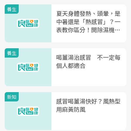
養生
夏天身體發熱、頭暈，是
中暑還是「熱感冒」？一
表教你區分！開除濕機、
電扇對牆吹...醫師教你4
招預防
養生
喝薑湯治感冒 不一定每
個人都適合
新知
感冒喝薑湯快好？風熱型
用麻黃防風