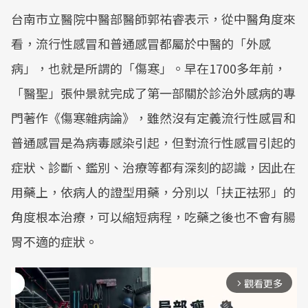
台南市立醫院中醫部醫師郭祐睿表示，從中醫角度來
看，流行性感冒和普通感冒都屬於中醫的「外感
病」，也就是所謂的「傷寒」。早在1700多年前，
「醫聖」張仲景就完成了第一部關於診治外感病的專
門著作《傷寒雜病論》，雖然沒有定義流行性感冒和
普通感冒是為病毒感染引起，但對流行性感冒引起的
症狀、診斷、鑑別、治療等都有深刻的認識，因此在
用藥上，依病人的證型用藥，分別以「扶正祛邪」的
角度根本治療，可以縮短病程，吃藥之後也不會有腸
胃不適的症狀。
觀看更多
arrow_forward_ios