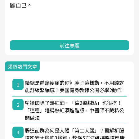
顧自己。
前往專題
頻道熱門文章
給總是肩頸痠痛的你》脖子這樣動，不用錢就
1
能舒緩緊繃感！美國健身教練公開必學2動作
聖誕節除了熱紅酒，「這2道甜點」也很搭！
2
「這種」堪稱熱紅酒進階版，中醫師不藏私公
開做法
腸道菌群為何是人體「第二大腦」？醫解析腸
3
道影響大腦的3途徑，教你5方法維持腸道健康