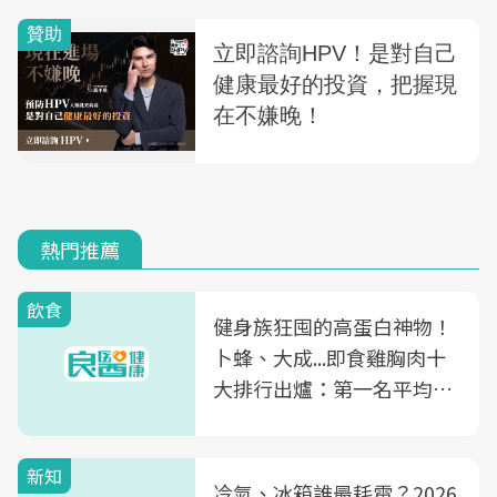
熱門推薦
飲食
健身族狂囤的高蛋白神物！
卜蜂、大成...即食雞胸肉十
大排行出爐：第一名平均一
片不到50元
新知
冷氣、冰箱誰最耗電？2026