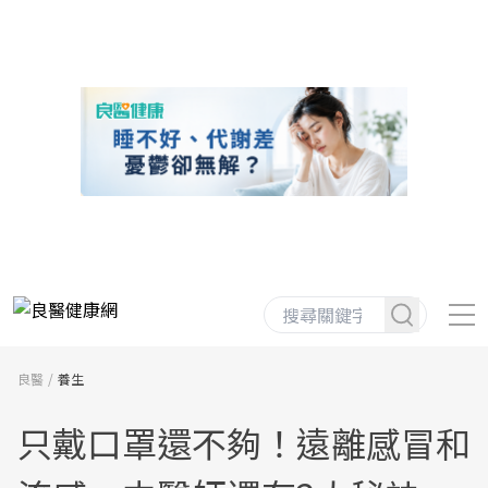
良醫
養生
只戴口罩還不夠！遠離感冒和