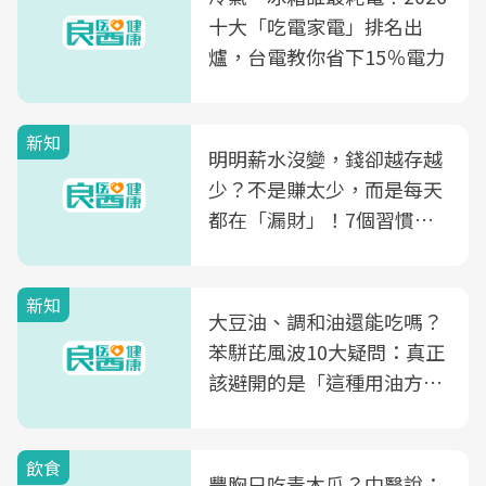
十大「吃電家電」排名出
爐，台電教你省下15％電力
新知
明明薪水沒變，錢卻越存越
少？不是賺太少，而是每天
都在「漏財」！7個習慣一
次看
新知
大豆油、調和油還能吃嗎？
苯駢芘風波10大疑問：真正
該避開的是「這種用油方
式」
飲食
豐胸只吃青木瓜？中醫說：