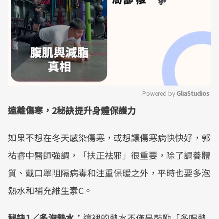
Powered by 
GliaStudios
遠離傷寒，2秘訣提升身體保護力
Mute
如果不想在冬天感染傷寒，或想讓傷寒病快快好，郭
祐睿中醫師強調，「扶正祛邪」很重要，除了調養體
質、戴口罩阻隔病毒和注重保暖之外，平時也要多泡
熱水和補充維生素C。
秘訣1／多泡熱水：
這裡的熱水不僅是鼓勵「多喝熱