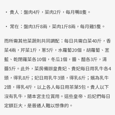
• 貴人：盤肉4斤，菜肉2斤，每月鴨8隻。
• 常在：盤肉3斤8兩，菜肉1斤8兩，每月雞5隻。
而所需其他菜蔬則共同調配：每日共需白菜40斤，香
菜4兩，芹菜1斤，蔥5斤，水蘿蔔20個，胡蘿蔔、苤
藍、乾閉蕹菜各10個，冬瓜1個，醬、醋各3斤，清
醬5斤。此外，菜房備辦皇貴妃、貴妃每日用乳牛各4
頭，得乳8斤；妃日用乳牛3頭，得乳6斤；嬪為乳牛
2頭，得乳4斤，以上各人每日用茶葉5包。貴人以下
沒有乳牛，隨本宮主位賞用。這些皇帝、后妃們每日
定額巨大，是普通人難以想像的。