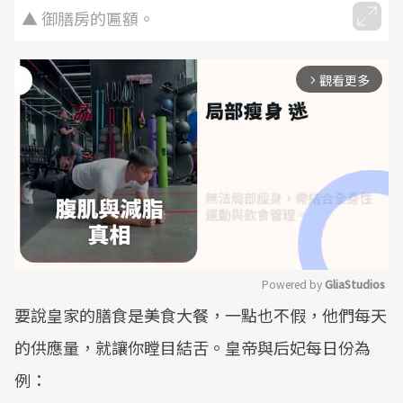
▲ 御膳房的匾額。
觀看更多
arrow_forward_ios
Powered by 
GliaStudios
要說皇家的膳食是美食大餐，一點也不假，他們每天
Mute
的供應量，就讓你瞠目結舌。皇帝與后妃每日份為
例：