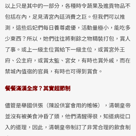
以上只是其中的一部分，各種時令蔬果及進貢物品不
包括在內，足見清宮內廷消費之巨。但我們可以推
測，這些后妃們每日養尊處優，活動量極小，能吃多
少東西？所以，她們往往將剩餘之物精裝打包，賞人
了事。或上一級主位賞給下一級主位，或賞宮外王
府、公主府，或賞太監、宮女，有時也賞外戚，而在
禁城內值宿的官員，有時也可得到賞食。
餐餐滿漢全席？其實超節制
儘管是舉國供張（陳設供宴會用的帷帳），清朝皇帝
並沒有被美食沖昏了頭，他們清醒得很，知道病從口
入的道理，因此，清朝皇帝制訂了非常合理的飲食制