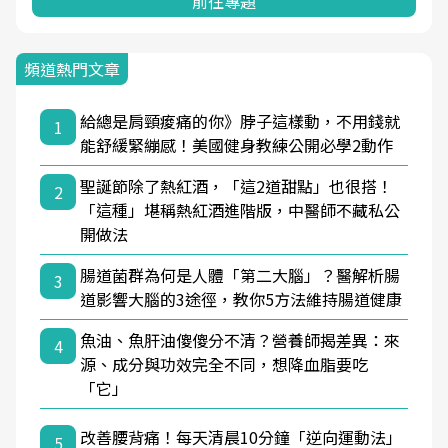
前往專題
頻道熱門文章
給總是肩頸痠痛的你》脖子這樣動，不用錢就
1
能舒緩緊繃感！美國健身教練公開必學2動作
聖誕節除了熱紅酒，「這2道甜點」也很搭！
2
「這種」堪稱熱紅酒進階版，中醫師不藏私公
開做法
腸道菌群為何是人體「第二大腦」？醫解析腸
3
道影響大腦的3途徑，教你5方法維持腸道健康
魚油、魚肝油傻傻分不清？營養師揭差異：來
4
源、成分與功效完全不同，想降血脂要吃
「它」
改善腰背痛！每天清晨10分鐘「逆向運動法」
5