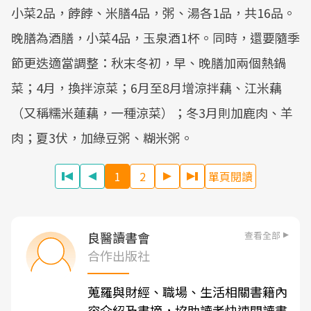
小菜2品，餑餑、米膳4品，粥、湯各1品，共16品。
晚膳為酒膳，小菜4品，玉泉酒1杯。同時，還要隨季
節更迭適當調整：秋末冬初，早、晚膳加兩個熱鍋
菜；4月，換拌涼菜；6月至8月增涼拌藕、江米藕
（又稱糯米蓮藕，一種涼菜）；冬3月則加鹿肉、羊
肉；夏3伏，加綠豆粥、糊米粥。
1
2
單頁閱讀
查看全部
良醫讀書會
合作出版社
蒐羅與財經、職場、生活相關書籍內
容介紹及書摘，協助讀者快速閱讀書