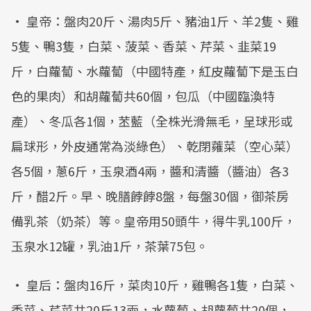
• 皇帝：盤肉20斤、湯肉5斤、豬油1斤、羊2隻、雞
5隻、鴨3隻，白菜、菠菜、香菜、芹菜、韭菜19
斤，白蘿蔔、水蘿蔔（中國特產，紅皮蘿蔔下是玉白
色的果肉）和胡蘿蔔共60個，包瓜（中國臨渙特
產）、冬瓜各1個，苤藍（全株光滑無毛，呈球形或
扁球形，外皮通常為淡綠色）、乾閉蕹菜（空心菜）
各5個，蔥6斤，玉泉酒4兩，醬和清醬（醬油）各3
斤，醋2斤。早、晚膳餑餑8盤，每盤30個，御茶房
備乳茶（奶茶）等。皇帝用50頭牛，得牛乳100斤，
玉泉水12罐，乳油1斤，茶葉75包。
• 皇后：盤肉16斤，菜肉10斤，雞鴨各1隻，白菜、
香菜、芹菜共20斤13兩，水蘿蔔、胡蘿蔔共20個，