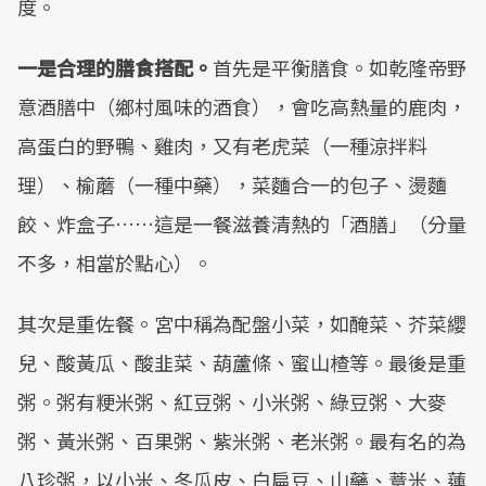
度。
一是合理的膳食搭配。
首先是平衡膳食。如乾隆帝野
意酒膳中（鄉村風味的酒食），會吃高熱量的鹿肉，
高蛋白的野鴨、雞肉，又有老虎菜（一種涼拌料
理）、榆蘑（一種中藥），菜麵合一的包子、燙麵
餃、炸盒子……這是一餐滋養清熱的「酒膳」（分量
不多，相當於點心）。
其次是重佐餐。宮中稱為配盤小菜，如醃菜、芥菜纓
兒、酸黃瓜、酸韭菜、葫蘆條、蜜山楂等。最後是重
粥。粥有粳米粥、紅豆粥、小米粥、綠豆粥、大麥
粥、黃米粥、百果粥、紫米粥、老米粥。最有名的為
八珍粥，以小米、冬瓜皮、白扁豆、山藥、薏米、蓮