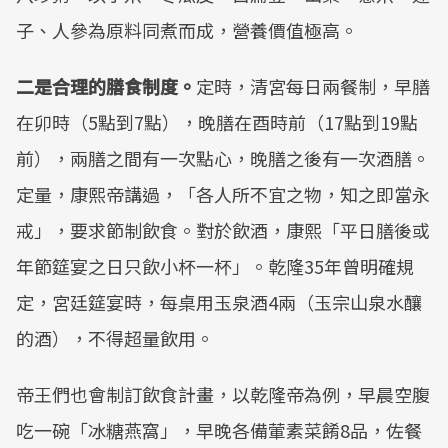
子、人參為原料同煮而成，營養價值極高。
二是合理的膳食制度。
定時，清宮每日兩餐制，早膳
在卯時（5點到7點），晚膳在酉時前（17點到19點
前），兩膳之間有一次點心，晚膳之後有一次酒膳。
定量，康熙帝講過，「各人所不宜之物，知之即當永
戒」，要求節制飲食。對於飲酒，康熙「平日膳後或
年節筵宴之日只飲小杯一杯」。乾隆35年曾明確規
定，宮廷筵宴時，每桌用玉泉酒4兩（玉宗山泉水釀
的酒），不得超量飲用。
帝王們也會制訂飲食計畫，以乾隆帝為例，早晨空腹
吃一碗「冰糖燕窩」，早晚各備葷素菜餚8品，佐餐