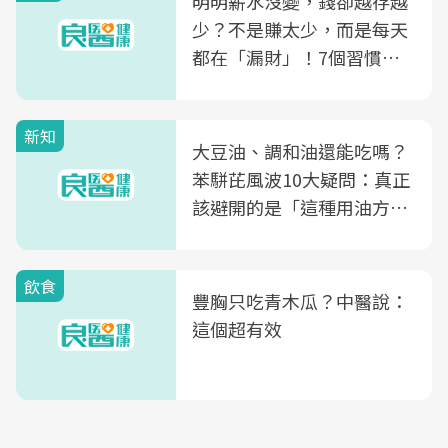
明明薪水沒變，錢卻越存越
少？不是賺太少，而是每天
都在「漏財」！7個習慣一
次看
新知
大豆油、調和油還能吃嗎？
苯駢芘風波10大疑問：真正
該避開的是「這種用油方
式」
飲食
豐胸只吃青木瓜？中醫說：
這個超有效