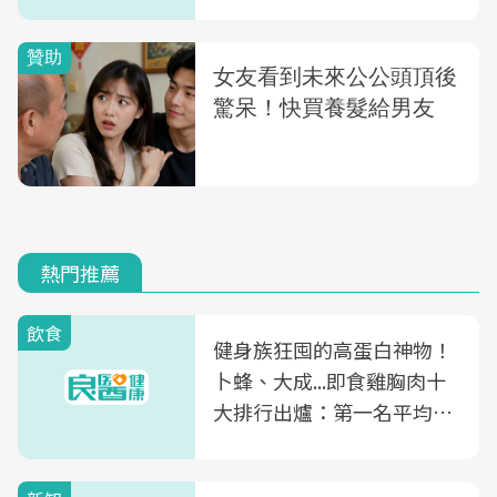
熱門推薦
飲食
健身族狂囤的高蛋白神物！
卜蜂、大成...即食雞胸肉十
大排行出爐：第一名平均一
片不到50元