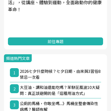
活」，從講座、體驗到運動，全面啟動你的健康
革命！
前往專題
頻道熱門文章
2026七夕什麼時候？七夕日期、由來與3習俗8
1
禁忌一次看
大豆油、調和油還能吃嗎？苯駢芘風波10大疑
2
問：真正該避開的是「這種用油方式」
公廁的馬桶，你敢坐嗎...》馬桶坐墊會傳染性
3
病嗎？醫師有解