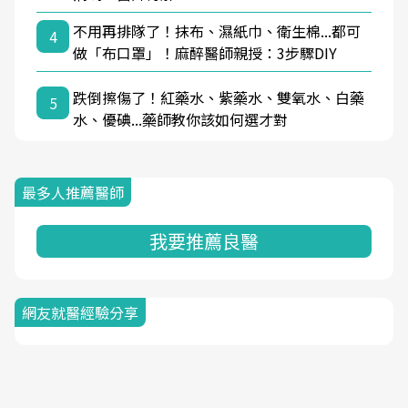
不用再排隊了！抹布、濕紙巾、衛生棉...都可
4
做「布口罩」！麻醉醫師親授：3步驟DIY
跌倒擦傷了！紅藥水、紫藥水、雙氧水、白藥
5
水、優碘...藥師教你該如何選才對
最多人推薦醫師
我要推薦良醫
網友就醫經驗分享