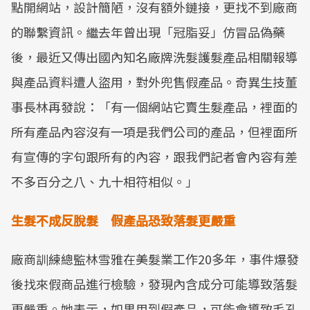
點開網站，設計簡陋，沒有額外鏈接，更找不到廠商
的聯繫資訊。繼去年曾出現「冠脂妥」仿冒品偽藥
後，最近又傳出國內知名廠牌洗髮護髮產品相關報導
與產品資料遭人盜用，對外兜售假產品。奇異生技董
事長林再發說：「有一個網站它賣生髮產品，裡面的
所有產品內容沒有一項是我們公司的產品，但裡面所
有宣傳的字句跟所有的內容，跟我們記者會內容有差
不多百分之八、九十相符相似。」
生髮不成反脫髮 假產品恐致落髮更嚴重
廠商訓練總監林雪雅在美髮業工作20多年，事件爆發
後找來假商品進行檢驗，發現內含成分可能導致落髮
更嚴重。她表示，如果用到假產品，可能會導致毛孔