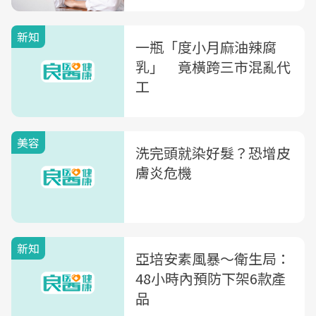
新知
一瓶「度小月麻油辣腐
乳」 竟橫跨三市混亂代
工
美容
洗完頭就染好髮？恐增皮
膚炎危機
新知
亞培安素風暴〜衛生局：
48小時內預防下架6款產
品