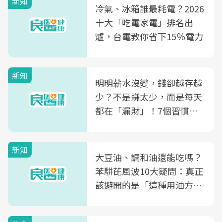
新知
冷氣、冰箱誰最耗電？2026
十大「吃電家電」排名出
爐，台電教你省下15％電力
新知
明明薪水沒變，錢卻越存越
少？不是賺太少，而是每天
都在「漏財」！7個習慣一
次看
新知
大豆油、調和油還能吃嗎？
苯駢芘風波10大疑問：真正
該避開的是「這種用油方
式」