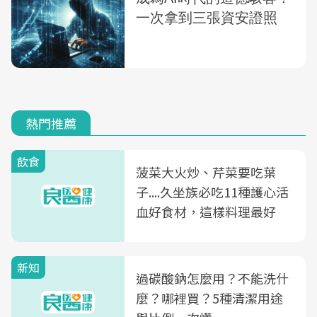
熱門推薦
飲食
菠菜大火炒、芹菜要吃葉
子....久坐族必吃11種護心活
血好食材，這樣料理最好
新知
過碳酸鈉怎麼用？不能洗什
麼？哪裡買？5種清潔用途