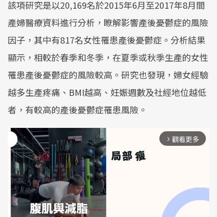
該項研究是以20,169名於2015年6月至2017年8月間
產婦醫療資料進行分析，瞭解影響產後憂鬱症的風險
因子，其中有817名女性罹患產後憂鬱症。分析結果
顯示，相較於春季和冬季，在夏季或秋季生產的女性
罹患產後憂鬱症的風險較高。研究也發現，婦女經驗
越多生產疼痛、BMI越高、妊娠週數及社經地位越低
者，有較高的產後憂鬱症罹患風險。
觀看更多
arrow_forward_ios