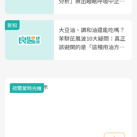
分析」揪出睡眠呼吸中止症
風險
新知
大豆油、調和油還能吃嗎？
苯駢芘風波10大疑問：真正
該避開的是「這種用油方
式」
荷爾蒙時光機