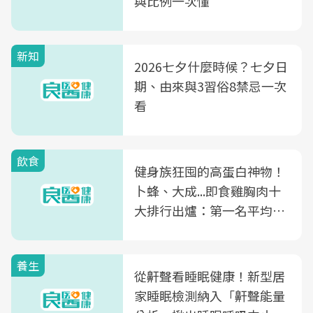
與比例一次懂
新知
2026七夕什麼時候？七夕日
期、由來與3習俗8禁忌一次
看
飲食
健身族狂囤的高蛋白神物！
卜蜂、大成...即食雞胸肉十
大排行出爐：第一名平均一
片不到50元
養生
從鼾聲看睡眠健康！新型居
家睡眠檢測納入「鼾聲能量