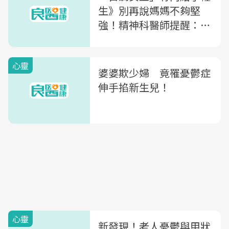
生》別再說媽媽不夠堅
強！精神科醫師提醒：產
後憂鬱，家人也有責任！
心靈
婆婆欺少婦 竟罹憂鬱症
伸手掐新生兒！
心靈
新發現！老人憂鬱與甲狀