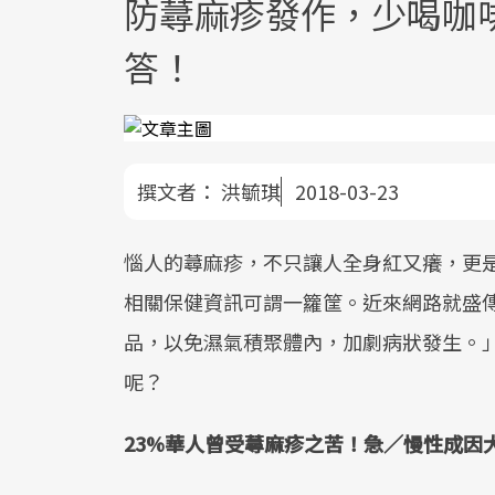
防蕁麻疹發作，少喝咖
答！
撰文者：
洪毓琪
2018-03-23
惱人的蕁麻疹，不只讓人全身紅又癢，更
相關保健資訊可謂一籮筐。近來網路就盛
品，以免濕氣積聚體內，加劇病狀發生。
呢？
23%華人曾受蕁麻疹之苦！急／慢性成因