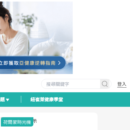
登入
專題
紐崔萊健康學堂
荷爾蒙時光機
2025健檢