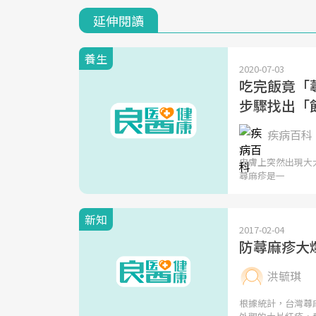
延伸閱讀
養生
2020-07-03
吃完飯竟「蕁
步驟找出「
疾病百科 
皮膚上突然出現大
蕁麻疹是一
新知
2017-02-04
防蕁麻疹大
洪毓琪
根據統計，台灣蕁