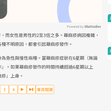
Powered by 
GliaStudios
疹，而女性是男性的2至3倍之多。蕁麻疹病因複雜，
Mute
各種不明原因，都會引起蕁麻疹發作。
分為急性與慢性兩種。當蕁麻疹症狀在6星期（無論
作」。如果蕁麻疹發作的時間持續超過6星期以上
麻疹」上身。
3
4
單頁閱讀