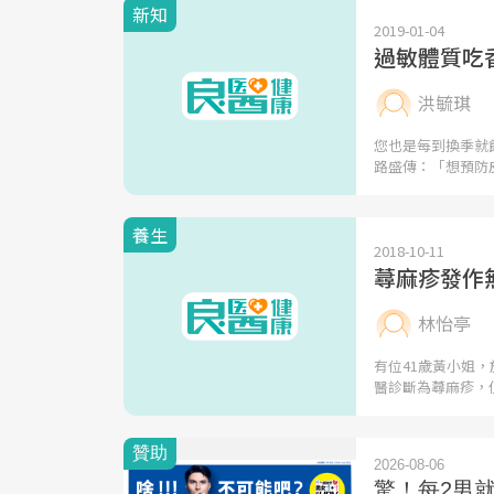
新知
2019-01-04
過敏體質吃
洪毓琪
您也是每到換季就
路盛傳：「想預防
養生
2018-10-11
蕁麻疹發作
林怡亭
有位41歲黃小姐
醫診斷為蕁麻疹，