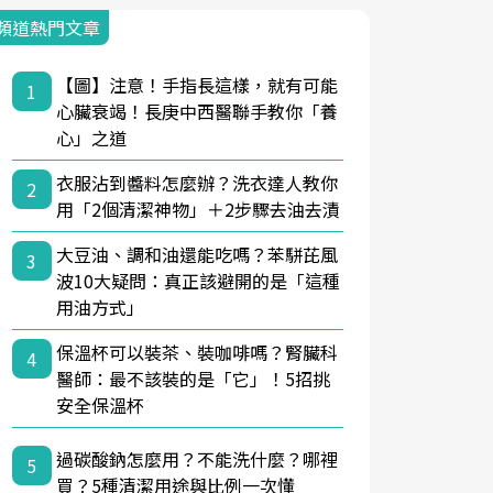
頻道熱門文章
【圖】注意！手指長這樣，就有可能
1
心臟衰竭！長庚中西醫聯手教你「養
心」之道
衣服沾到醬料怎麼辦？洗衣達人教你
2
用「2個清潔神物」＋2步驟去油去漬
大豆油、調和油還能吃嗎？苯駢芘風
3
波10大疑問：真正該避開的是「這種
用油方式」
保溫杯可以裝茶、裝咖啡嗎？腎臟科
4
醫師：最不該裝的是「它」！5招挑
安全保溫杯
過碳酸鈉怎麼用？不能洗什麼？哪裡
5
買？5種清潔用途與比例一次懂