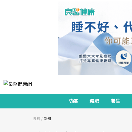
防癌
減肥
養生
良醫
新知