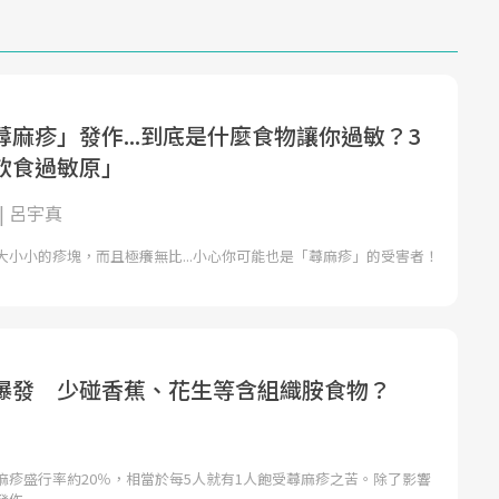
麻疹」發作...到底是什麼食物讓你過敏？3
飲食過敏原」
| 呂宇真
大小小的疹塊，而且極癢無比...小心你可能也是「蕁麻疹」的受害者！
爆發 少碰香蕉、花生等含組織胺食物？
麻疹盛行率約20％，相當於每5人就有1人飽受蕁麻疹之苦。除了影響