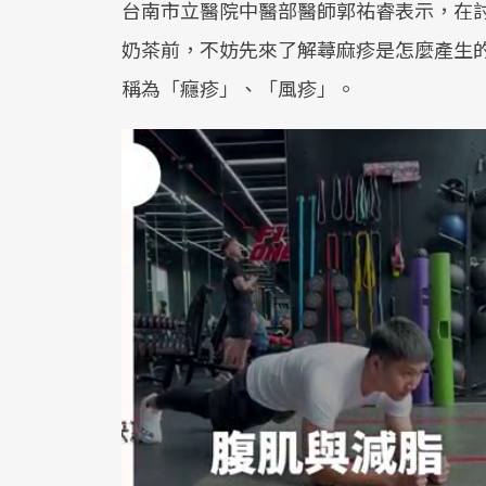
台南市立醫院中醫部醫師郭祐睿表示，在
奶茶前，不妨先來了解蕁麻疹是怎麼產生
稱為「癮疹」、「風疹」。