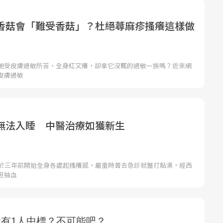
香菇會「難受香菇」？杜絕蕁麻疹搔癢這樣做
飽受皮膚過敏所苦，全身紅又癢，卻拿它沒輒的過敏一族嗎？近來網
皮膚過敏
無法入睡 中醫治療如獲新生
，於三年前開始全身各處起搔癢感，嚴重時曾去急診就醫打點滴，經西
但抽血