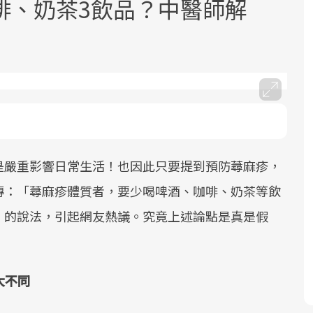
啡、奶茶3飲品？中醫師解
面對超高齡社會的浪潮，台灣正在快速
2025年，就到良醫生活祭體驗「一站式
良醫健康網從「換季的身體變化」出
邁向「健康照護」的新時代。隨著國家
健康新生活」，從講座、體驗到運動，
發，透過醫學觀點與日常感受的對話，
是嚴重影響日常生活！也因此只要提到預防蕁麻疹，
政策如「健康台灣推動委員會」與「長
全面啟動你的健康革命！
建立對亞健康的認知，進而引導實際的
傳：「蕁麻疹體質者，要少喝啤酒、咖啡、奶茶等飲
照3.0」的推進，「預防醫學」已成全民
改善行動。
關注的核心議題。然而，健檢不只是醫
」的說法，引起網友熱議。究竟上述論點是真是假
療院所的服務，更是民眾了解自身健康
狀況、啟動健康管理的重要起點。
大不同
前往專題
前往專題
前往專題