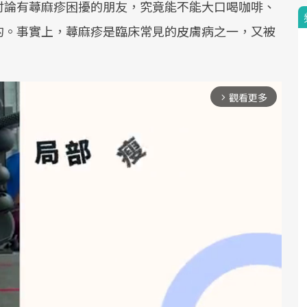
討論有蕁麻疹困擾的朋友，究竟能不能大口喝咖啡、
的。事實上，蕁麻疹是臨床常見的皮膚病之一，又被
觀看更多
arrow_forward_ios