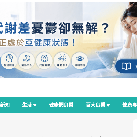
新知
生活
健康問良醫
百大良醫
健康
良醫生活祭
我與健康韌性的距離