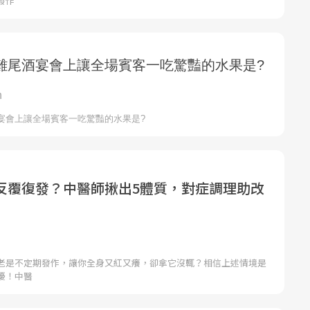
發作
反覆復發？中醫師揪出5體質，對症調理助改
老是不定期發作，讓你全身又紅又癢，卻拿它沒輒？相信上述情境是
擾！中醫