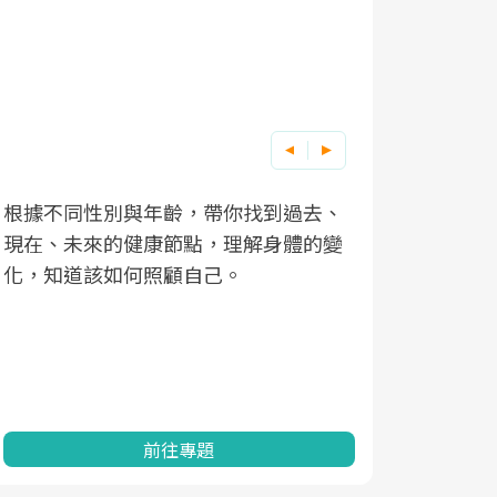
根據不同性別與年齡，帶你找到過去、
因應超高齡
現在、未來的健康節點，理解身體的變
「2025
化，知道該如何照顧自己。
康促進為目
民眾健康的
查、數據分
一起成為台
前往專題