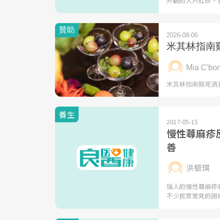
外觀的大片紅疹，
養生
2017-05-15
慢性蕁麻疹
善
洪毓琪
惱人的慢性蕁麻疹
不少民眾常見的困