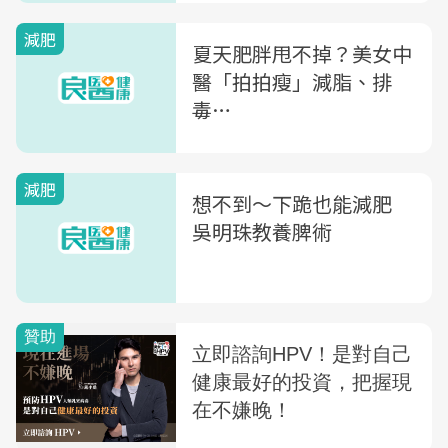
減肥
夏天肥胖甩不掉？美女中
醫「拍拍瘦」減脂、排
毒…
減肥
想不到〜下跪也能減肥
吳明珠教養脾術