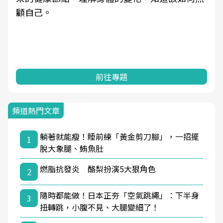
顧自己。
前往專題
頻道熱門文章
躺著就能瘦！睡前練「黃金剪刀腳」，一招擺
1
脫大象腿、鮪魚肚
燃脂抗發炎 酪梨扮演5大狠角色
2
隨時都能做！日本正夯「空氣跳繩」：下半身
3
扭轉跳，小腹不見、大腿變細了！