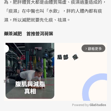
為，肥胖體質大都是由體質陽虛、痰濕過重造成的，
「痰濕」在中醫也叫「水飲」，胖的人體內都有痰
濕，所以減肥就要先化痰、祛濕。
藥茶減肥 首推普洱荷葉
觀看更多
arrow_forward_ios
Powered by 
GliaStudios