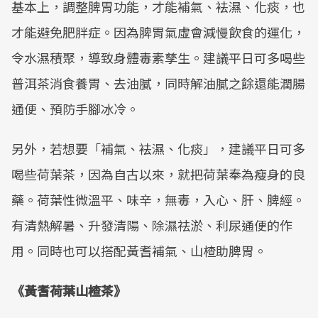
基本上，調整脾胃功能，才能補氣、袪濕、化痰，也
Mute
才能避免肥胖症。因為脾胃氣虛會減慢飲食的運化，
令水濕積聚，導致身體毒素孳生。建議平日可多喝些
普洱茶消食養胃、去油膩，同時解油膩之餘還能潤腸
通便、預防手腳冰冷。
另外，若想要「補氣、袪濕、化痰」，建議平日可多
喝些荷葉茶，因為自古以來，就把荷葉奉為瘦身的良
藥。荷葉性微溫平、味辛，無毒，入心、肝、脾經。
有清熱解暑、升發清陽、除濕祛淤、利尿通便的作
用。同時也可以搭配黃耆補氣、山楂助脾胃。
《黃耆荷葉山楂茶》