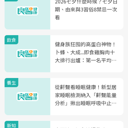
2026七夕什麼時候？七夕日
期、由來與3習俗8禁忌一次
看
飲食
健身族狂囤的高蛋白神物！
卜蜂、大成...即食雞胸肉十
大排行出爐：第一名平均一
片不到50元
養生
從鼾聲看睡眠健康！新型居
家睡眠檢測納入「鼾聲能量
分析」揪出睡眠呼吸中止症
風險
新知