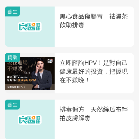
養生
黑心食品傷腸胃 袪濕茶
飲助排毒
養生
排毒偏方 天然絲瓜布輕
拍皮膚解毒