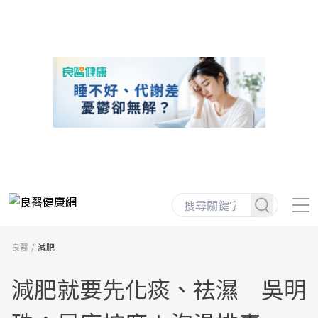
良醫
減肥
減肥就要先化痰、祛濕 吳明