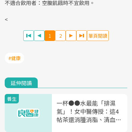
不適合飲用者：空腹飢餓時不宜飲用。
<
1
2
單頁閱讀
#健康
延伸閱讀
養生
一杯●●水最能「排濕
氣」！女中醫傳授：這4
帖茶還消腫消脂、清血排
毒