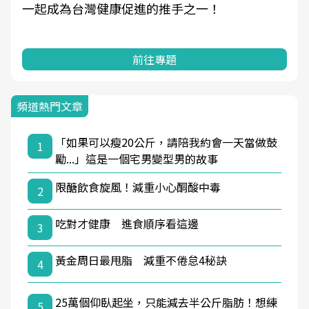
一起成為台灣健康促進的推手之一！
前往專題
頻道熱門文章
「如果可以瘦20公斤，請陪我約會一天當做鼓
1
勵...」這是一個宅男變型男的故事
限醣飲食旋風！減重小心酮酸中毒
2
吃對才健康 進食順序看這邊
3
黃金周日最甩脂 減重不倦怠4秘訣
4
25萬個仰臥起坐，只能減去半公斤脂肪！想練
5