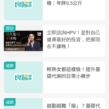
機：年胖0.5公斤
減肥
輕熟女都這樣做！提升基
礎代謝的日常小撇步
減肥
越動越難「瘦」？基礎代