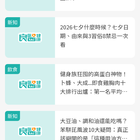
新知
2026七夕什麼時候？七夕日
期、由來與3習俗8禁忌一次
看
飲食
健身族狂囤的高蛋白神物！
卜蜂、大成...即食雞胸肉十
大排行出爐：第一名平均一
片不到50元
新知
大豆油、調和油還能吃嗎？
苯駢芘風波10大疑問：真正
該避開的是「這種用油方