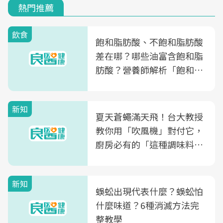
熱門推薦
飲食
飽和脂肪酸、不飽和脂肪酸
差在哪？哪些油富含飽和脂
肪酸？營養師解析「飽和脂
肪酸」的優缺點、建議攝取
量
新知
夏天蒼蠅滿天飛！台大教授
教你用「吹風機」對付它，
廚房必有的「這種調味料」
竟是蒼蠅剋星～
新知
蜈蚣出現代表什麼？蜈蚣怕
什麼味道？6種消滅方法完
整教學