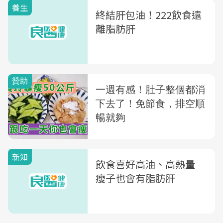
養生
終結肝包油！222飲食遠
離脂肪肝
新知
飲食喜好高油、高熱量
瘦子也會有脂肪肝