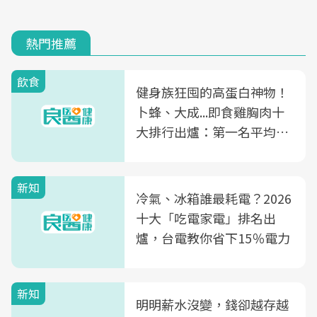
熱門推薦
飲食
健身族狂囤的高蛋白神物！
卜蜂、大成...即食雞胸肉十
大排行出爐：第一名平均一
片不到50元
新知
冷氣、冰箱誰最耗電？2026
十大「吃電家電」排名出
爐，台電教你省下15％電力
新知
明明薪水沒變，錢卻越存越