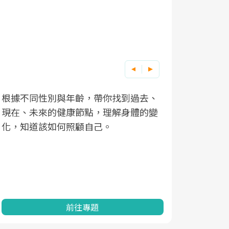
根據不同性別與年齡，帶你找到過去、
因應超高齡
現在、未來的健康節點，理解身體的變
「2025
化，知道該如何照顧自己。
康促進為目
民眾健康的
查、數據分
一起成為台
前往專題