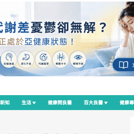
新知
生活
健康問良醫
百大良醫
健康
良醫生活祭
我與健康韌性的距離