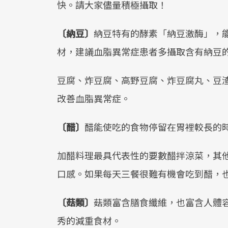
快。請大家儘量積極攝取！
〔納豆〕
納豆特有的酵素「納豆激酶」，
材，建議血脂異常症患者多攝取含有納豆
豆腐、炸豆腐、高野豆腐、炸豆腐丸、豆
改善血脂異常症。
〔醋〕
醋能使吃的食物停留在胃裡較長的
加醋料理最具代表性的要數醋拌涼菜，其
口感。如果每天三餐很難有機會吃到醋，
〔菇類〕
菇類富含膳食纖維，也富含人體
秀的減重食材。