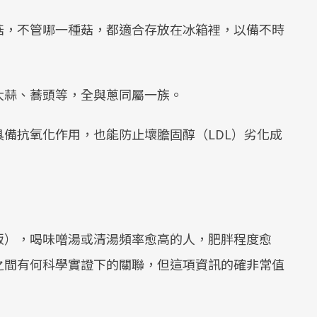
菇，不管哪一種菇，都適合存放在冰箱裡，以備不時
大蒜、蕎頭等，全與蔥同屬一族。
備抗氧化作用，也能防止壞膽固醇（LDL）劣化成
飯），喝味噌湯或清湯頻率愈高的人，肥胖程度愈
之間有何科學實證下的關聯，但這項資訊的確非常值