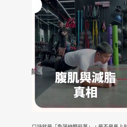
口訣就是「魚藻納醋菇蔥」，是不是馬上