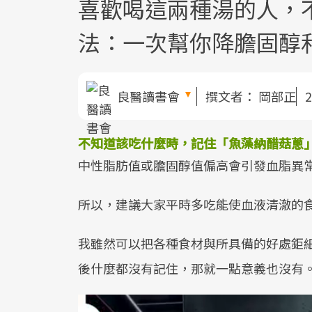
喜歡喝這兩種湯的人，
法：一次幫你降膽固醇
良醫讀書會
撰文者：
岡部正
2
不知道該吃什麼時，記住「魚藻納醋菇蔥
中性脂肪值或膽固醇值偏高會引發血脂異
所以，建議大家平時多吃能使血液清澈的
我雖然可以把各種食材與所具備的好處鉅
後什麼都沒有記住，那就一點意義也沒有