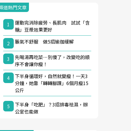
頻道熱門文章
運動完消除疲勞、長肌肉 試試「含
1
糖」豆漿效果更好
脹氣不舒服 做5招瑜珈緩解
2
先喝湯再吃菜…別傻了，改變吃的順
3
序不會讓你瘦！
下半身循環好，自然就變瘦！一天3
4
分鐘，她靠「轉轉腳踝」6個月瘦15
公斤
下半身「吃肥」？3招排毒祛濕，辦
5
公室也能做