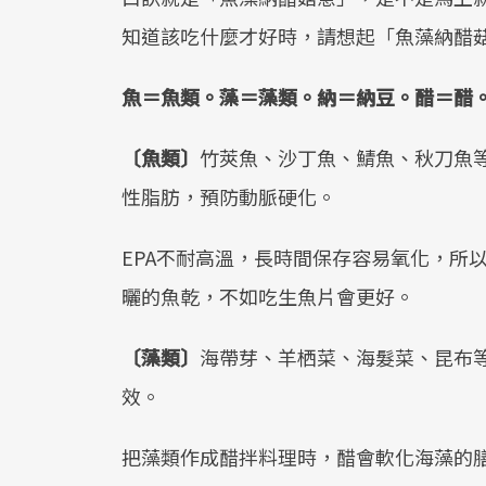
知道該吃什麼才好時，請想起「魚藻納醋
魚＝魚類。藻＝藻類。納＝納豆。醋＝醋
〔魚類〕
竹莢魚、沙丁魚、鯖魚、秋刀魚等
性脂肪，預防動脈硬化。
EPA不耐高溫，長時間保存容易氧化，所
曬的魚乾，不如吃生魚片會更好。
〔藻類〕
海帶芽、羊栖菜、海髮菜、昆布
效。
把藻類作成醋拌料理時，醋會軟化海藻的