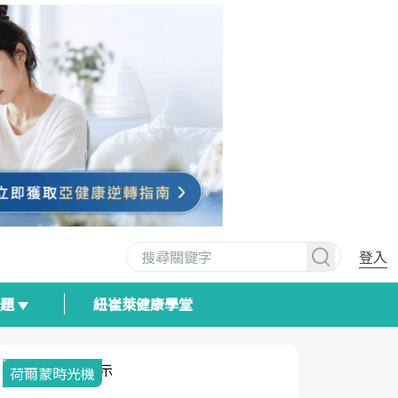
登入
專題
紐崔萊健康學堂
荷爾蒙時光機
2025健檢