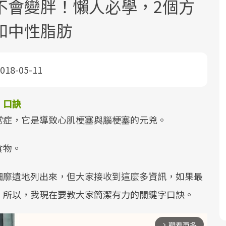
不會變胖！懶人必學，2個方
和中性脂肪
018-05-11
面對超高齡社會的浪潮，台灣正在快速
2025年，就到良醫生活祭體驗「一站式
良醫健康網從「換季的身體變化」出
」口訣
邁向「健康照護」的新時代。隨著國家
健康新生活」，從講座、體驗到運動，
發，透過醫學觀點與日常感受的對話，
常症，它是導致心肌梗塞與腦梗塞的元兇。
政策如「健康台灣推動委員會」與「長
全面啟動你的健康革命！
建立對亞健康的認知，進而引導實際的
照3.0」的推進，「預防醫學」已成全民
改善行動。
食物。
關注的核心議題。然而，健檢不只是醫
療院所的服務，更是民眾了解自身健康
細靡遺地列出來，但大家接收到這麼多資訊，如果最
狀況、啟動健康管理的重要起點。
。所以，我現在要教大家簡潔有力的關鍵字口訣。
前往專題
前往專題
前往專題
觀看更多
arrow_forward_ios