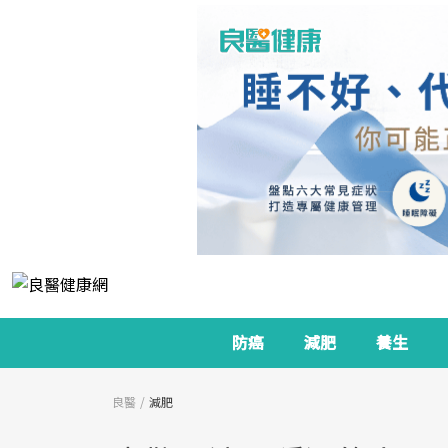
防癌
減肥
養生
良醫
減肥