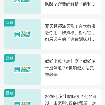
肪酸？營養師解析「飽和脂
肪酸」的優缺點、建議攝取
量
新知
夏天蒼蠅滿天飛！台大教授
教你用「吹風機」對付它，
廚房必有的「這種調味料」
竟是蒼蠅剋星～
新知
蜈蚣出現代表什麼？蜈蚣怕
什麼味道？6種消滅方法完
整教學
新知
2026七夕什麼時候？七夕日
期、由來與3習俗8禁忌一次