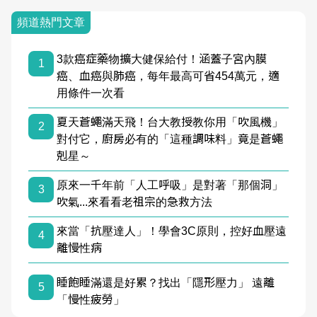
頻道熱門文章
3款癌症藥物擴大健保給付！涵蓋子宮內膜
1
癌、血癌與肺癌，每年最高可省454萬元，適
用條件一次看
夏天蒼蠅滿天飛！台大教授教你用「吹風機」
2
對付它，廚房必有的「這種調味料」竟是蒼蠅
剋星～
原來一千年前「人工呼吸」是對著「那個洞」
3
吹氣...來看看老祖宗的急救方法
來當「抗壓達人」！學會3C原則，控好血壓遠
4
離慢性病
睡飽睡滿還是好累？找出「隱形壓力」 遠離
5
「慢性疲勞」