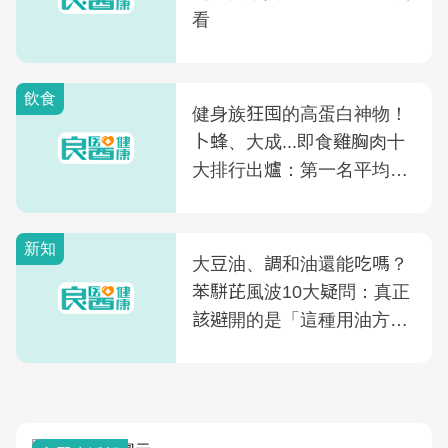
看
飲食
健身族狂囤的高蛋白神物！
卜蜂、大成...即食雞胸肉十
大排行出爐：第一名平均一
片不到50元
新知
大豆油、調和油還能吃嗎？
苯駢芘風波10大疑問：真正
該避開的是「這種用油方
式」