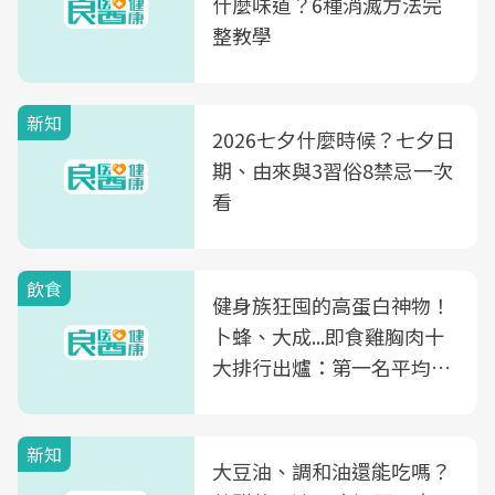
什麼味道？6種消滅方法完
整教學
新知
2026七夕什麼時候？七夕日
期、由來與3習俗8禁忌一次
看
飲食
健身族狂囤的高蛋白神物！
卜蜂、大成...即食雞胸肉十
大排行出爐：第一名平均一
片不到50元
新知
大豆油、調和油還能吃嗎？