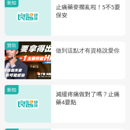
新知
止痛藥麥擱亂啦！5不5要
保安
新知
減緩疼痛做對了嗎？止痛
藥4要點