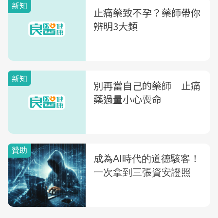
新知
止痛藥致不孕？藥師帶你
辨明3大類
新知
別再當自己的藥師 止痛
藥過量小心喪命