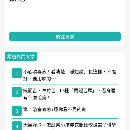
前往專題
頻道熱門文章
小心噴毒液！看清楚「隱翅蟲」長這樣，不能
1
打，要用吹的～
鏡面舌、草莓舌...12種「問題舌頭」，看身體
2
有什麼毛病！
驚！浴室藏著7種你看不見的毒
3
天氣好冷，怎麼幫小孩穿衣服比較適當？科學
4