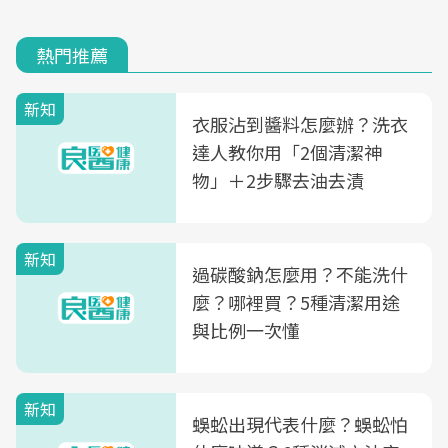
熱門推薦
新知
衣服沾到醬料怎麼辦？洗衣
達人教你用「2個清潔神
物」＋2步驟去油去漬
新知
過碳酸鈉怎麼用？不能洗什
麼？哪裡買？5種清潔用途
與比例一次懂
新知
蜈蚣出現代表什麼？蜈蚣怕