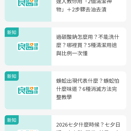
達人教你用「2個清潔神
物」＋2步驟去油去漬
新知
過碳酸鈉怎麼用？不能洗什
麼？哪裡買？5種清潔用途
與比例一次懂
新知
蜈蚣出現代表什麼？蜈蚣怕
什麼味道？6種消滅方法完
整教學
新知
2026七夕什麼時候？七夕日