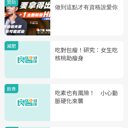
減肥
吃對包瘦！研究：女生吃
核桃助瘦身
飲食
吃素也有風險！ 小心動
脈硬化來襲