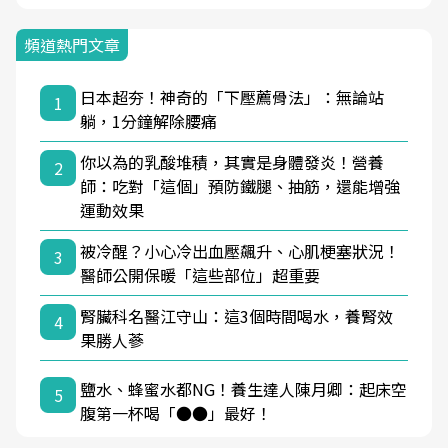
頻道熱門文章
日本超夯！神奇的「下壓薦骨法」：無論站
1
躺，1分鐘解除腰痛
你以為的乳酸堆積，其實是身體發炎！營養
2
師：吃對「這個」預防鐵腿、抽筋，還能增強
運動效果
被冷醒？小心冷出血壓飆升、心肌梗塞狀況！
3
醫師公開保暖「這些部位」超重要
腎臟科名醫江守山：這3個時間喝水，養腎效
4
果勝人蔘
鹽水、蜂蜜水都NG！養生達人陳月卿：起床空
5
腹第一杯喝「●●」最好！