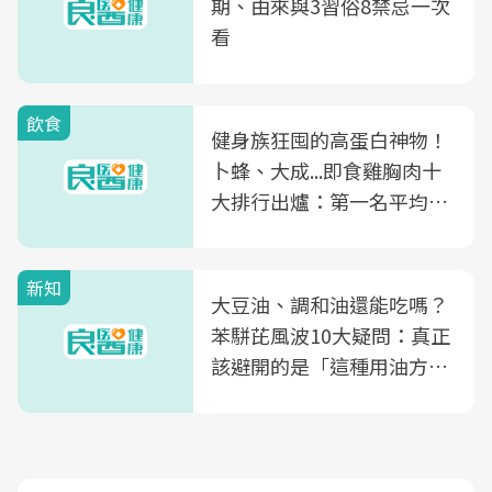
期、由來與3習俗8禁忌一次
看
飲食
健身族狂囤的高蛋白神物！
卜蜂、大成...即食雞胸肉十
大排行出爐：第一名平均一
片不到50元
新知
大豆油、調和油還能吃嗎？
苯駢芘風波10大疑問：真正
該避開的是「這種用油方
式」