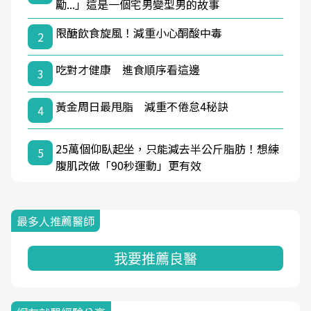
勵...」這是一個宅男變型男的故事
限醣飲食旋風！減重小心酮酸中毒
2
吃對才健康 進食順序看這邊
3
黃金周日最甩脂 減重不倦怠4秘訣
4
25萬個仰臥起坐，只能減去半公斤脂肪！想練
5
腹肌改做「90秒運動」更有效
最多人推薦醫師
我要推薦良醫