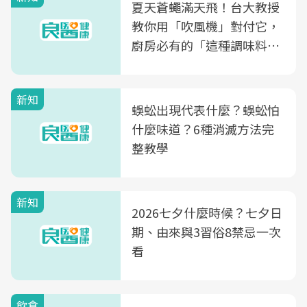
夏天蒼蠅滿天飛！台大教授
教你用「吹風機」對付它，
廚房必有的「這種調味料」
竟是蒼蠅剋星～
新知
蜈蚣出現代表什麼？蜈蚣怕
什麼味道？6種消滅方法完
整教學
新知
2026七夕什麼時候？七夕日
期、由來與3習俗8禁忌一次
看
飲食