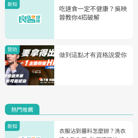
新知
吃速食一定不健康？吳映
蓉教你4招破解
熱門推薦
新知
衣服沾到醬料怎麼辦？洗衣