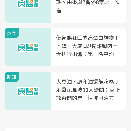
期、由來與3習俗8禁忌一次
看
飲食
健身族狂囤的高蛋白神物！
卜蜂、大成...即食雞胸肉十
大排行出爐：第一名平均一
片不到50元
新知
大豆油、調和油還能吃嗎？
苯駢芘風波10大疑問：真正
該避開的是「這種用油方
式」