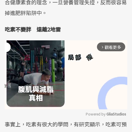
合健康素食的理念，一旦營養管理失控，反而很容易
掉進肥胖陷阱中。
吃素不變胖 遠離2地雷
觀看更多
arrow_forward_ios
Powered by 
GliaStudios
事實上，吃素有很大的學問，有研究顯示，吃素可預
Mute