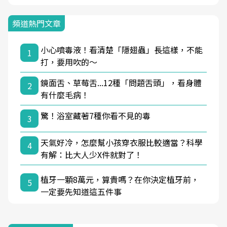
頻道熱門文章
小心噴毒液！看清楚「隱翅蟲」長這樣，不能
1
打，要用吹的～
鏡面舌、草莓舌...12種「問題舌頭」，看身體
2
有什麼毛病！
驚！浴室藏著7種你看不見的毒
3
天氣好冷，怎麼幫小孩穿衣服比較適當？科學
4
有解：比大人少X件就對了！
植牙一顆8萬元，算貴嗎？在你決定植牙前，
5
一定要先知道這五件事