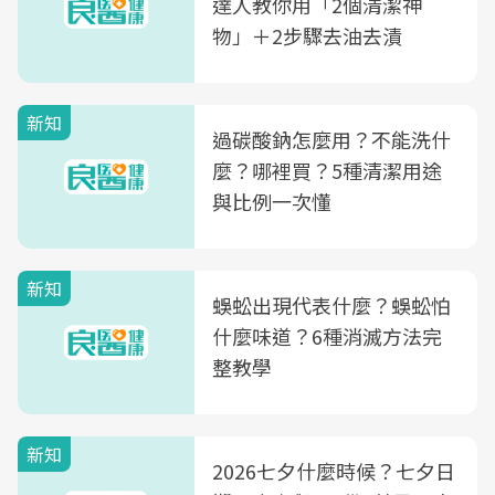
達人教你用「2個清潔神
物」＋2步驟去油去漬
新知
過碳酸鈉怎麼用？不能洗什
麼？哪裡買？5種清潔用途
與比例一次懂
新知
蜈蚣出現代表什麼？蜈蚣怕
什麼味道？6種消滅方法完
整教學
新知
2026七夕什麼時候？七夕日