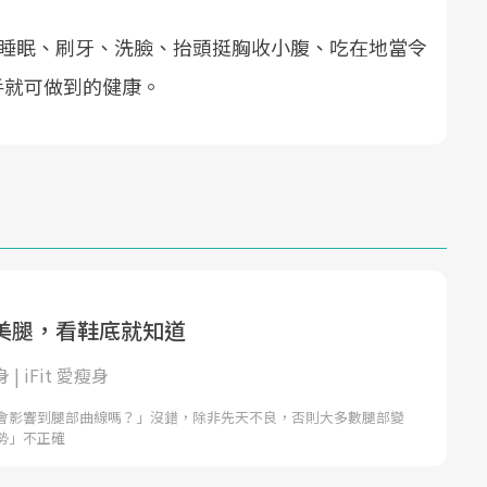
lth，睡眠、刷牙、洗臉、抬頭挺胸收小腹、吃在地當令
手就可做到的健康。
美腿，看鞋底就知道
身 | iFit 愛瘦身
會影響到腿部曲線嗎？」沒錯，除非先天不良，否則大多數腿部變
勢」不正確