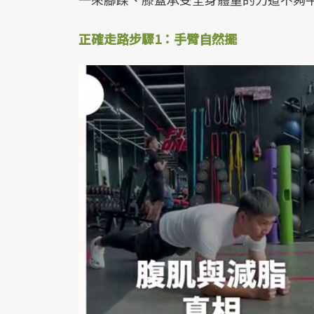
正確走路步驟1：手臂自然擺