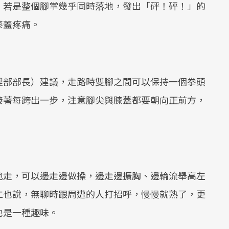
；若是整個腳掌幾乎同時落地，發出「砰！砰！」的
膝蓋疼痛。
理部部長）建議，走路時雙腳之間可以保持一個拳頭
接著每跨出一步，注意腳尖與膝蓋都要朝向正前方，
地走，可以邊走邊做操，邊走邊擴胸、邊輪流舉高左
仁也說，無聊時跟周遭的人打招呼，慢慢就熟了，更
也是一種趣味。