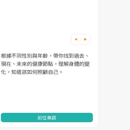
根據不同性別與年齡，帶你找到過去、
因應超高齡
現在、未來的健康節點，理解身體的變
「2025
化，知道該如何照顧自己。
康促進為目
民眾健康的
查、數據分
一起成為台
前往專題