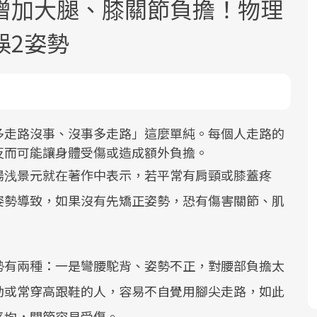
增加大腿、膝關節負擔！物理
誤2姿勢
多走路沒事、沒事多走路」這麼單純。每個人走路的
面對超高齡社會的浪潮，台灣正在快速
2025年，就到良醫生活祭體驗「一站式
良醫健康網從「換季的身體變化」出
反而可能讓身體受傷或造成額外負擔。
邁向「健康照護」的新時代。隨著國家
健康新生活」，從講座、體驗到運動，
發，透過醫學觀點與日常感受的對話，
政策如「健康台灣推動委員會」與「長
全面啟動你的健康革命！
建立對亞健康的認知，進而引導實際的
湯浅景元就在著作中表示，若平常有肩頸或膝蓋疼
照3.0」的推進，「預防醫學」已成全民
改善行動。
姿勢導致，如果沒有先矯正姿勢，恐有傷害關節、肌
關注的核心議題。然而，健檢不只是醫
療院所的服務，更是民眾了解自身健康
狀況、啟動健康管理的重要起點。
勢有兩種：一是彎腰駝背、姿勢不正，對腰部負擔太
前往專題
前往專題
前往專題
動或常穿高跟鞋的人，容易不自覺用腳尖走路，如此
平均，關節容易受傷。