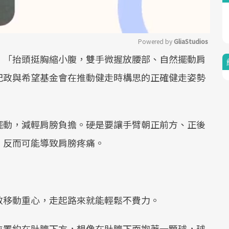
Powered by 
GliaStudios
。「抬頭挺胸縮小腹，雙手微握放腰部、自然擺動肩
Mute
紀政與希望基金會在推動健走時構思的正確健走姿勢
擺動，減輕肩膀負擔。硬是要讓手臂朝正前方、正後
，反而可能導致肩膀疼痛。
效移動重心，走起路來就能輕鬆不費力。
位置約在肚臍下方，想像在肚臍下面抱著一顆球，球