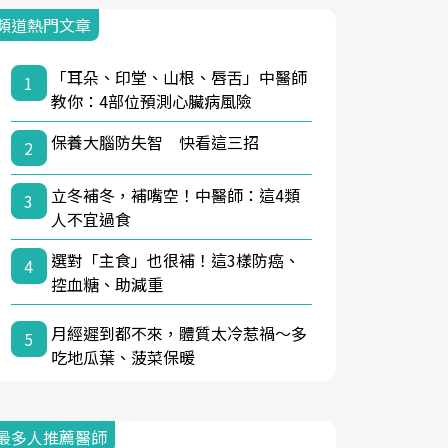
頻道熱門文章
「耳朵、印堂、山根、唇舌」中醫師
1
教你：4部位預測心臟病風險
保養大腦防失智 快看這三招
2
立冬補冬，補嘴空！中醫師：這4類
3
人不宜過食
選對「主食」也很補！這3樣防癌、
4
控血糖、助減重
月經遲到都不來，體質太冷惹禍〜多
5
吃地瓜葉、菠菜保暖
最多人推薦醫師