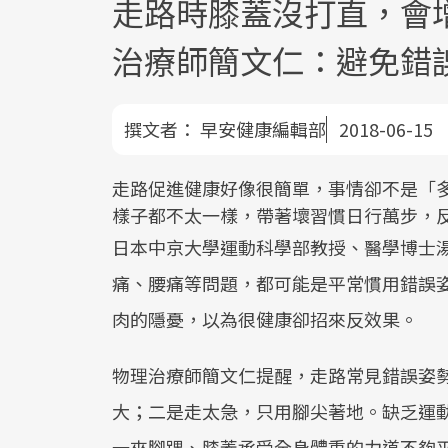
走路時膝蓋沒打直，會
治療師簡文仁：避免錯
撰文者：
早安健康編輯部
2018-06-15
走路促進健康好像很簡單，事情卻不是「
樣子都不太一樣，帶著壞習慣日行萬步，
日本中京大學運動科學部教授、醫學博士
痛、腰痛等問題，都可能是平常慣用錯誤
肉的隱憂，以為很健康卻招來反效果。
物理治療師簡文仁提醒，走路常見錯誤姿
大；二是走太急，只用腳尖著地。缺乏運
一來腳踝、膝蓋承受全身體重的力道不夠