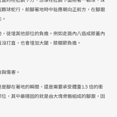
這顆球蛇行，前腳著地時中趾應朝向正前方，在腳跟
尖。
動，徒增其他部位的負擔。例如走路內八造成膝蓋內
蓋沒打直，也會增加大腿、膝關節負擔。
險與傷害。
是腳在著地的瞬間，還是需要承受體重1.5 倍的衝
部位，其中最穩固的就是由大塊骨骼組成的腳跟，因