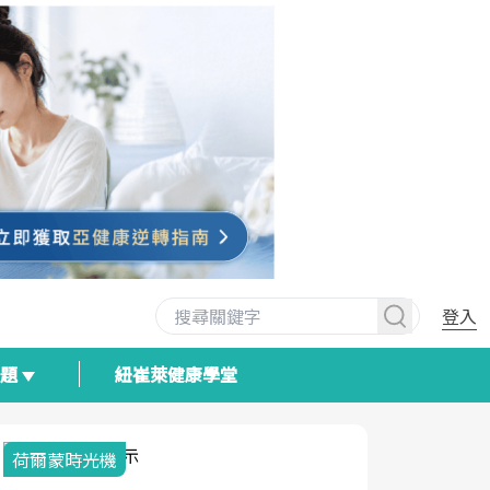
登入
專題
紐崔萊健康學堂
荷爾蒙時光機
2025健檢