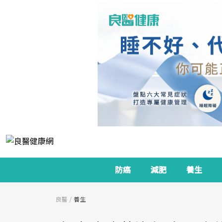
防癌
減肥
養生
良醫
養生