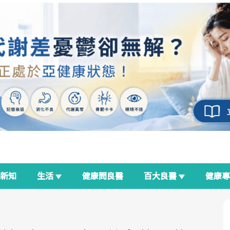
新知
生活
健康問良醫
百大良醫
健康
良醫生活祭
我與健康韌性的距離