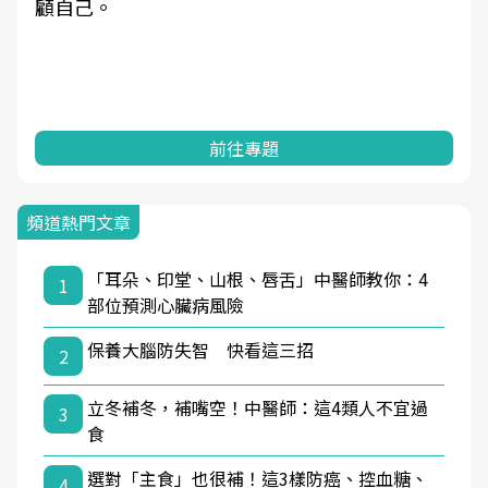
顧自己。
前往專題
頻道熱門文章
「耳朵、印堂、山根、唇舌」中醫師教你：4
1
部位預測心臟病風險
保養大腦防失智 快看這三招
2
立冬補冬，補嘴空！中醫師：這4類人不宜過
3
食
選對「主食」也很補！這3樣防癌、控血糖、
4