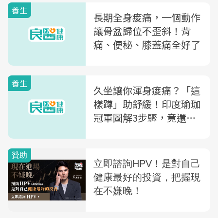
養生
長期全身痠痛，一個動作
讓骨盆歸位不歪斜！背
痛、便秘、膝蓋痛全好了
養生
久坐讓你渾身痠痛？「這
樣蹲」助舒緩！印度瑜珈
冠軍圖解3步驟，竟還有
你沒想過的6好處