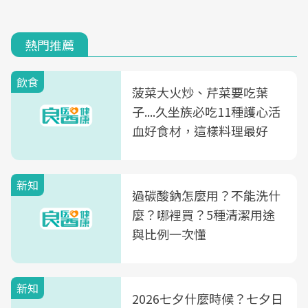
熱門推薦
飲食
菠菜大火炒、芹菜要吃葉
子....久坐族必吃11種護心活
血好食材，這樣料理最好
新知
過碳酸鈉怎麼用？不能洗什
麼？哪裡買？5種清潔用途
與比例一次懂
新知
2026七夕什麼時候？七夕日