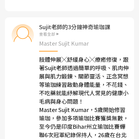
Sujit老師的3分鐘神奇瑜珈課
查看全部
Master Sujit Kumar
肢體伸展╳舒緩身心╳療癒修復，跟
著Sujit老師透過簡單的呼吸、肌肉伸
展與肌力鍛鍊、關節靈活、正念冥想
等瑜珈練習啟動身體能量，不花錢、
不吃藥就能紓解現代人常見的健康小
毛病與身心問題！
Master Sujit Kumar，5歲開始修習
瑜珈，參加多項瑜珈比賽獲獎無數，
至今仍是印度Bihar州立瑜珈比賽蟬
聯6次冠軍紀錄保持人，26歲在台北