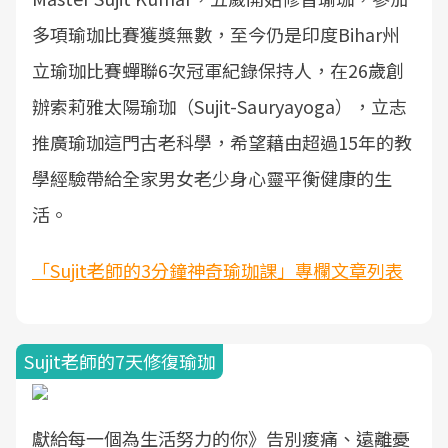
多項瑜珈比賽獲獎無數，至今仍是印度Bihar州
立瑜珈比賽蟬聯6次冠軍紀錄保持人，在26歲創
辦索莉雅太陽瑜珈（Sujit-Sauryayoga），立志
推廣瑜珈這門古老科學，希望藉由超過15年的教
學經驗帶給全家男女老少身心靈平衡健康的生
活。
「Sujit老師的3分鐘神奇瑜珈課」專欄文章列表
Sujit老師的7天修復瑜珈
獻給每一個為生活努力的你》告別痠痛、遠離憂