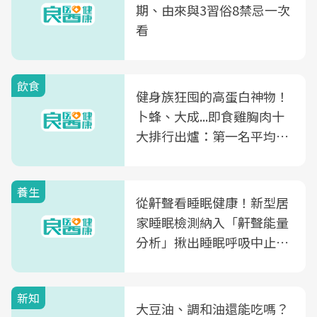
期、由來與3習俗8禁忌一次
看
飲食
健身族狂囤的高蛋白神物！
卜蜂、大成...即食雞胸肉十
大排行出爐：第一名平均一
片不到50元
養生
從鼾聲看睡眠健康！新型居
家睡眠檢測納入「鼾聲能量
分析」揪出睡眠呼吸中止症
風險
新知
大豆油、調和油還能吃嗎？