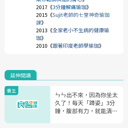
2017《
3分鐘解痛瑜珈
》
2015《
Sujit老師的七堂神奇瑜珈
課
》
2013《
全家老小不生病的健康瑜
珈
》
2010《
跟著印度老師學瑜珈
》
延伸閱讀
養生
ㄣㄣ出不來，因為你坐太
久了！每天「蹲姿」3分
鐘，腹部有力，就能清宿
便