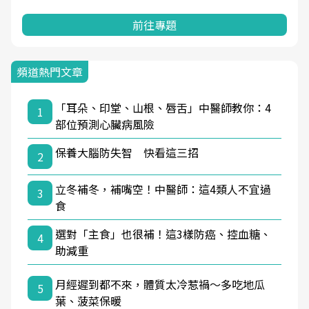
前往專題
頻道熱門文章
「耳朵、印堂、山根、唇舌」中醫師教你：4
1
部位預測心臟病風險
保養大腦防失智 快看這三招
2
立冬補冬，補嘴空！中醫師：這4類人不宜過
3
食
選對「主食」也很補！這3樣防癌、控血糖、
4
助減重
月經遲到都不來，體質太冷惹禍〜多吃地瓜
5
葉、菠菜保暖