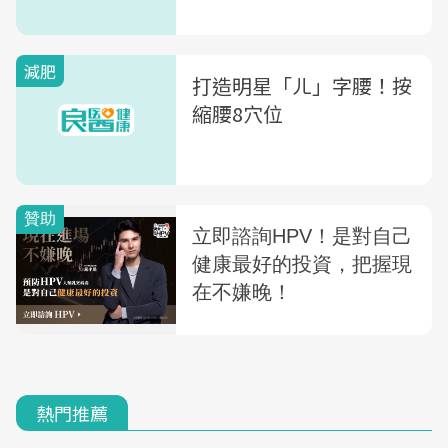
減肥
打造明星「ㄦ」字腰！按
縮腰8穴位
熱門推薦