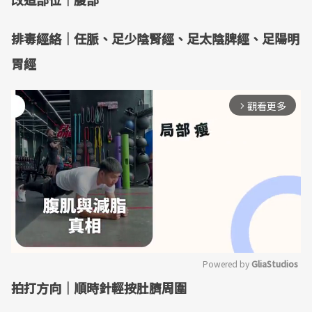
排毒經絡｜任脈、足少陰腎經、足太陰脾經、足陽明
胃經
觀看更多
arrow_forward_ios
Powered by 
GliaStudios
拍打方向｜順時針輕按肚臍周圍
Mute