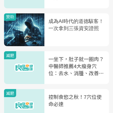
善小肚肚
減肥
一坐下，肚子就一圈肉？
中醫師推薦4大瘦身穴
位：去水、消腫、改善便
祕
減肥
控制食慾之秋！7穴位使
命必達