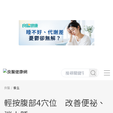
良醫
養生
輕按腹部4穴位 改善便祕、