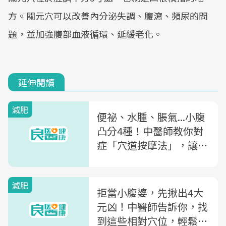
方。關元穴可以改善內分泌失調、腹瀉、頻尿的問
題，並加強腹部血液循環、延緩老化。
延伸閱讀
減肥
便祕、水腫、脹氣...小腹
凸分4種！中醫師教你對
症「穴道按摩法」，讓你
輕鬆甩掉肥肚肚
減肥
拒當小腹婆，先揪出4大
元凶！中醫師告訴你，找
到這些相對穴位，輕鬆改