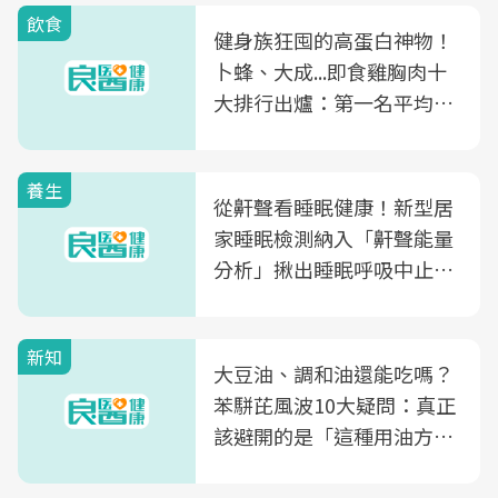
飲食
健身族狂囤的高蛋白神物！
卜蜂、大成...即食雞胸肉十
大排行出爐：第一名平均一
片不到50元
養生
從鼾聲看睡眠健康！新型居
家睡眠檢測納入「鼾聲能量
分析」揪出睡眠呼吸中止症
風險
新知
大豆油、調和油還能吃嗎？
苯駢芘風波10大疑問：真正
該避開的是「這種用油方
式」