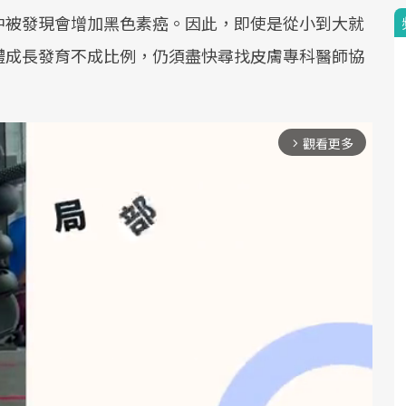
中被發現會增加黑色素癌。因此，即使是從小到大就
體成長發育不成比例，仍須盡快尋找皮膚專科醫師協
觀看更多
arrow_forward_ios