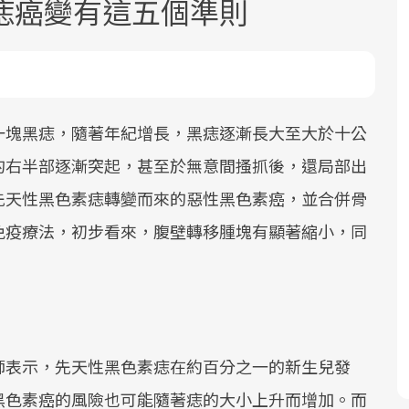
痣癌變有這五個準則
一塊黑痣，隨著年紀增長，黑痣逐漸長大至大於十公
的右半部逐漸突起，甚至於無意間搔抓後，還局部出
面對超高齡社會的浪潮，台灣正在快速
2025年，就到良醫生活祭體驗「一站式
良醫健康網從「換季的身體變化」出
先天性黑色素痣轉變而來的惡性黑色素癌，並合併骨
邁向「健康照護」的新時代。隨著國家
健康新生活」，從講座、體驗到運動，
發，透過醫學觀點與日常感受的對話，
政策如「健康台灣推動委員會」與「長
全面啟動你的健康革命！
建立對亞健康的認知，進而引導實際的
免疫療法，初步看來，腹壁轉移腫塊有顯著縮小，同
照3.0」的推進，「預防醫學」已成全民
改善行動。
關注的核心議題。然而，健檢不只是醫
療院所的服務，更是民眾了解自身健康
狀況、啟動健康管理的重要起點。
師表示，先天性黑色素痣在約百分之一的新生兒發
前往專題
前往專題
前往專題
黑色素癌的風險也可能隨著痣的大小上升而增加。而