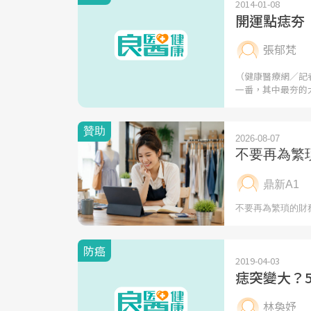
2014-01-08
開運點痣夯
張郁梵
（健康醫療網／記
一番，其中最夯的
防癌
2019-04-03
痣突變大？
林奐妤