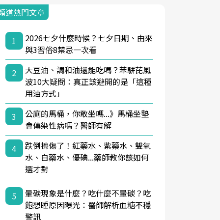
頻道熱門文章
2026七夕什麼時候？七夕日期、由來
1
與3習俗8禁忌一次看
大豆油、調和油還能吃嗎？苯駢芘風
2
波10大疑問：真正該避開的是「這種
用油方式」
公廁的馬桶，你敢坐嗎...》馬桶坐墊
3
會傳染性病嗎？醫師有解
跌倒擦傷了！紅藥水、紫藥水、雙氧
4
水、白藥水、優碘...藥師教你該如何
選才對
暈碳現象是什麼？吃什麼不暈碳？吃
5
飽想睡原因曝光：醫師解析血糖不穩
警訊