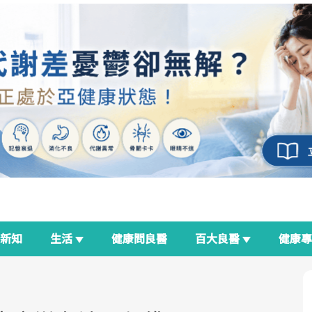
新知
生活
健康問良醫
百大良醫
健康
良醫生活祭
我與健康韌性的距離