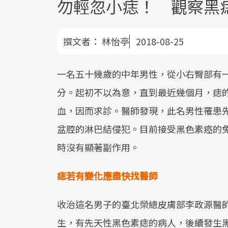
勿輕忽小痣！ 觀察黑
撰文者：
林怡亭
2018-08-25
一名五十幾歲的中年男性，從小右臀部有
分。起初不以為意，直到最近幾個月，痣
血，因而求診。醫師發現，此名男性罹患
盆腔的淋巴結侵犯。目前接受黑色素癌的
時沒有顯著副作用。
痣若有變化應盡快找醫師
收治這名男子的臺北榮總皮膚部李政源醫
生，有先天性黑色素痣的病人，後續發生