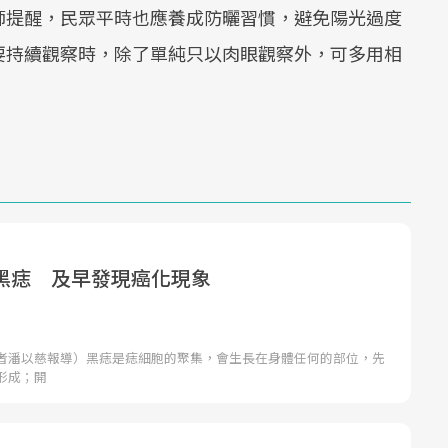
師提醒，民眾平時也應養成防曬習慣，避免陽光過度
要持續觀察時，除了單純只以肉眼觀察外，可多用相
黑痣 及早發現癌化現象
者潘以慈報導）黑痣是痣細胞的聚集，會生長在身體任何的部位，先
形成；開