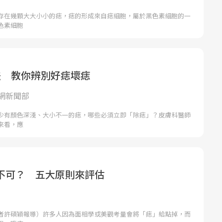
存在幾顆大大小小的痣，痣的形成來自痣細胞，屬於黑色素細胞的一
色素細胞
法 教你辨別好痣壞痣
網新聞部
少有顏色深淺、大小不一的痣，哪些必須立即「除痣」？皮膚科醫師
來看，應
不可？ 五大原則來評估
者許碩穎報導）許多人因為面相學或美觀考量會將「痣」給點掉，而