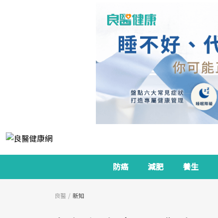
防癌
減肥
養生
良醫
新知