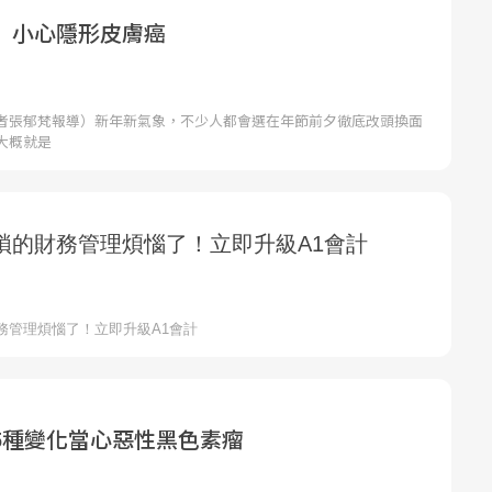
 小心隱形皮膚癌
者張郁梵報導）新年新氣象，不少人都會選在年節前夕徹底改頭換面
大概就是
5種變化當心惡性黑色素瘤