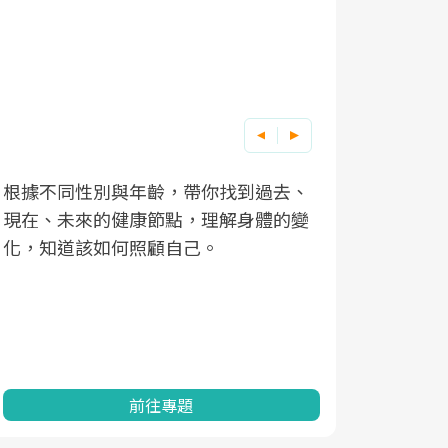
根據不同性別與年齡，帶你找到過去、
因應超高齡
現在、未來的健康節點，理解身體的變
「2025
化，知道該如何照顧自己。
康促進為目
民眾健康的
查、數據分
一起成為台
前往專題