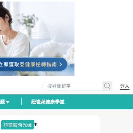
登入
專題
紐崔萊健康學堂
荷爾蒙時光機
2025健檢