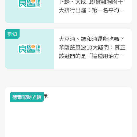
卜蜂、大成...即食雞胸肉十
大排行出爐：第一名平均一
片不到50元
新知
大豆油、調和油還能吃嗎？
苯駢芘風波10大疑問：真正
該避開的是「這種用油方
式」
荷爾蒙時光機