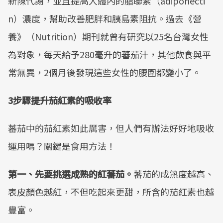
新陳代謝，並且提高人體內的脂聯素（adiponecti
n）濃度，幫助改善肥胖和胰島素阻抗。過去《營
養》（Nutrition）期刊就曾有研究以25名台灣女性
為對象，每天給予280毫升的蕃茄汁，其他飲食與平
常無異，2個月後發現這些女性的腰圍都變小了。
3步驟提升茄紅素的吸收率
蕃茄中的茄紅素如此厲害，但人們有辦法好好地吸收
運用嗎？關鍵是食用方法！
第一、先要挑選成熟的紅蕃茄。
蕃茄的成熟度越高、
表皮顏色越紅，不但吃起來更甜，所含的茄紅素也越
豐富。