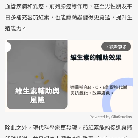
血管疾病和乳癌、前列腺癌等作用，甚至男性朋友平
日多補充蕃茄紅素，也能讓精蟲變得更勇猛，提升生
殖能力。
觀看更多
arrow_forward_ios
Powered by 
GliaStudios
除此之外，現代科學家更發現，茄紅素能夠促進身體
Mute