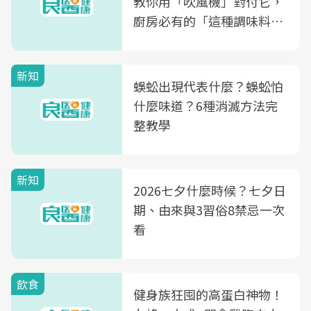
教你用「吹風機」對付它，
廚房必有的「這種調味料」
竟是蒼蠅剋星～
新知
蜈蚣出現代表什麼？蜈蚣怕
什麼味道？6種消滅方法完
整教學
新知
2026七夕什麼時候？七夕日
期、由來與3習俗8禁忌一次
看
飲食
健身族狂囤的高蛋白神物！