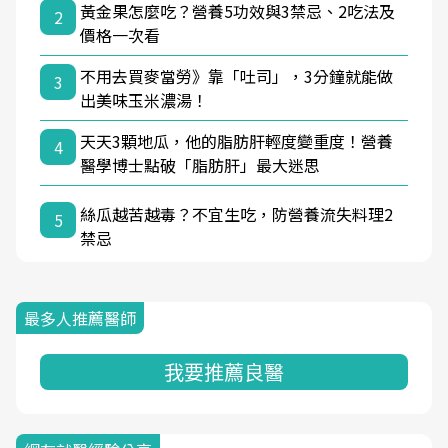
黃金果怎麼吃？營養5功效與3禁忌、2吃法及
2
價格一次看
不用去買麥當勞》靠「吐司」，3分鐘就能做
3
出美味玉米濃湯！
天天3顆地瓜，他的脂肪肝輕度變重度！營養
4
醫學博士點破「脂肪肝」最大迷思
絲瓜越苦越毒？不宜生吃，防營養流失料理2
5
禁忌
最多人推薦醫師
我要推薦良醫