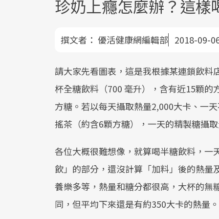
珍奶上癮怎麼辦？這樣
撰文者：
優活健康網編輯部
2018-09-0
請大家先看圖表，這是我根據某連鎖飲料
杯全糖飲料（700 毫升），含有近15顆的
方糖。若以每天攝取熱量2,000大卡、一
搖茶（約含6顆方糖），一天的精製糖攝
各位大概很難想像，就算喝半糖飲料，一
飲」的部分，還沒計算「加料」後的熱量
養樂多等，熱量和糖分都很高，大杯的無
同，但平均下來還是有約350大卡的熱量。