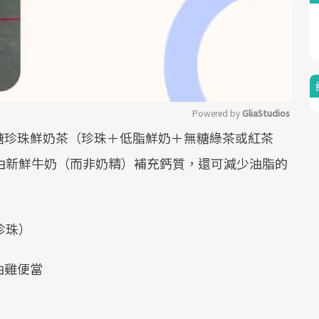
Powered by 
GliaStudios
糖珍珠鮮奶茶（珍珠＋低脂鮮奶＋無糖綠茶或紅茶
Mute
可藉由新鮮牛奶（而非奶精）補充鈣質，還可減少油脂的
或珍珠）
＝油雞便當