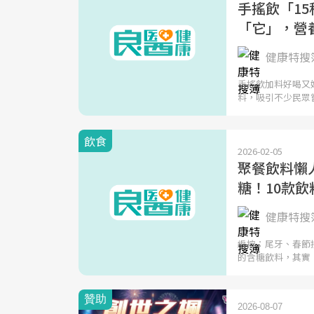
手搖飲「1
「它」，營
健康特搜簿
手搖飲加料好喝又
料，吸引不少民眾
飲食
2026-02-05
聚餐飲料懶人
糖！10款
健康特搜簿
編按：尾牙、春節
的含糖飲料，其實