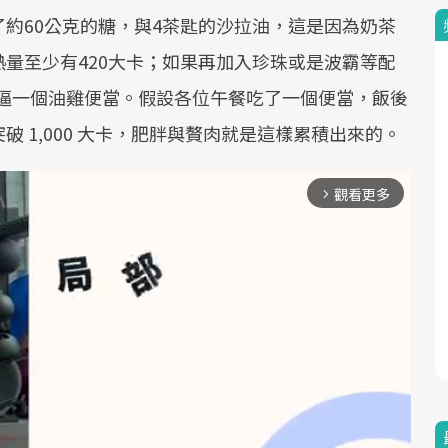
約60公克的糖，與4茶匙的沙拉油，這是因為奶茶
量至少有420大卡；如果再加入珍珠或是波霸等配
，直逼一個油雞便當。假設各位午餐吃了一個便當，飯後
 1,000 大卡，肥胖與贅肉就是這樣累積出來的。
觀看更多
arrow_forward_ios