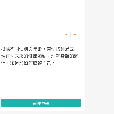
根據不同性別與年齡，帶你找到過去、
因應超高齡
現在、未來的健康節點，理解身體的變
「2025
化，知道該如何照顧自己。
康促進為目
民眾健康的
查、數據分
一起成為台
前往專題