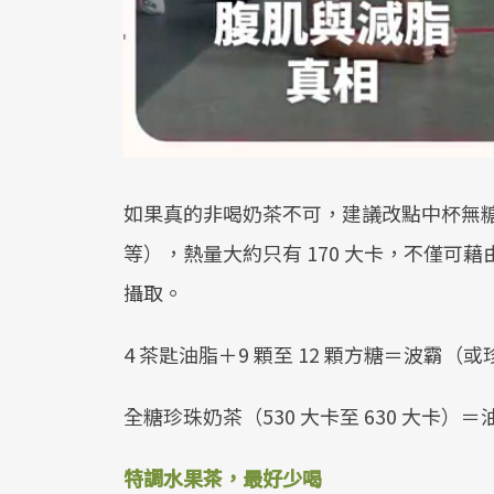
如果真的非喝奶茶不可，建議改點中杯無
等），熱量大約只有 170 大卡，不僅
攝取。
4 茶匙油脂＋9 顆至 12 顆方糖＝波霸（
全糖珍珠奶茶（530 大卡至 630 大卡）
特調水果茶，最好少喝