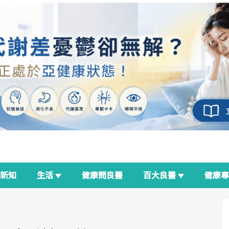
新知
生活
健康問良醫
百大良醫
健康
良醫生活祭
我與健康韌性的距離