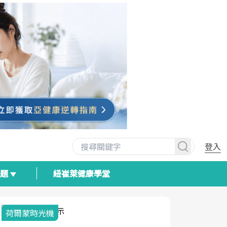
登入
專題
紐崔萊健康學堂
荷爾蒙時光機
2025健檢