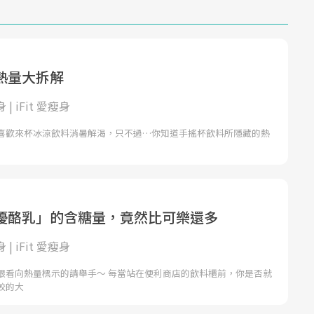
熱量大拆解
身 | iFit 愛瘦身
喜歡來杯冰涼飲料消暑解渴，只不過…你知道手搖杯飲料所隱藏的熱
優酪乳」的含糖量，竟然比可樂還多
身 | iFit 愛瘦身
眼看向熱量標示的請舉手～ 每當站在便利商店的飲料櫃前，你是否就
較的大