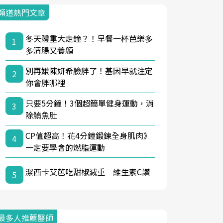
頻道熱門文章
冬天體重大走鐘？！早餐一杯芭樂多
1
多清腸又養顏
別再嫌陳妍希臉胖了！基因早就注定
2
你會胖哪裡
只要5分鐘！3個超簡單健身運動，消
3
除鮪魚肚
CP值超高！花4分鐘鍛鍊全身肌肉》
4
一定要學會的燃脂運動
潔西卡艾芭吃甜椒減重 維生素C讚
5
最多人推薦醫師