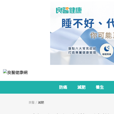
防癌
減肥
養生
良醫
減肥