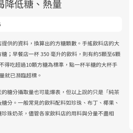
喝降低糖、熱量
6
店提供的資料，換算出的方糖顆數。手搖飲料店的大
方糖；早餐店一杯 350 毫升的飲料，則有約5顆至6顆
面對超高齡社會的浪潮，台灣正在快速
2025年，就到良醫生活祭體驗「一站式
良醫健康網從「換季的身體變化」出
天不得吃超過10顆方糖為標準，點一杯半糖的大杯手
邁向「健康照護」的新時代。隨著國家
健康新生活」，從講座、體驗到運動，
發，透過醫學觀點與日常感受的對話，
政策如「健康台灣推動委員會」與「長
全面啟動你的健康革命！
建立對亞健康的認知，進而引導實際的
取量就已瀕臨超標。
照3.0」的推進，「預防醫學」已成全民
改善行動。
關注的核心議題。然而，健檢不只是醫
天的糖分攝取量也可能爆表，但以上說的只是「純茶
療院所的服務，更是民眾了解自身健康
及糖分。一般常見的飲料配料如珍珠、布丁、椰果、
狀況、啟動健康管理的重要起點。
糖珍珠奶茶，儘管各家飲料店的用料與分量不盡相
前往專題
前往專題
前往專題