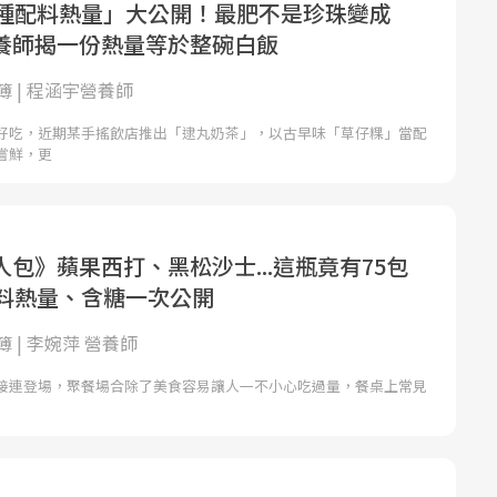
5種配料熱量」大公開！最肥不是珍珠變成
養師揭一份熱量等於整碗白飯
 | 程涵宇營養師
好吃，近期某手搖飲店推出「逮丸奶茶」，以古早味「草仔粿」當配
嘗鮮，更
包》蘋果西打、黑松沙士...這瓶竟有75包
飲料熱量、含糖一次公開
 | 李婉萍 營養師
接連登場，聚餐場合除了美食容易讓人一不小心吃過量，餐桌上常見