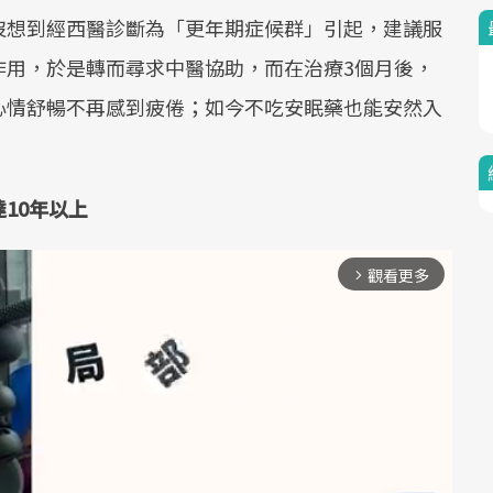
沒想到經西醫診斷為「更年期症候群」引起，建議服
作用，於是轉而尋求中醫協助，而在治療3個月後，
心情舒暢不再感到疲倦；如今不吃安眠藥也能安然入
10年以上
觀看更多
arrow_forward_ios