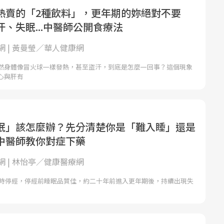
熱賣的「2種飲料」，更年期的妳絕對不要
、失眠...中醫師公開食療法
網 | 黃曼瑩／華人健康網
然身體像冒火球一樣發熱，甚至盜汗，到底是怎麼一回事？這個現象
心與肝有
眠」該怎麼辦？先分清楚你是「難入睡」還是
中醫師教你對症下藥
網 | 林怡亭／健康醫療網
4歲時停經，停經前睡眠品質佳，約二十年前進入更年期後，持續出現失