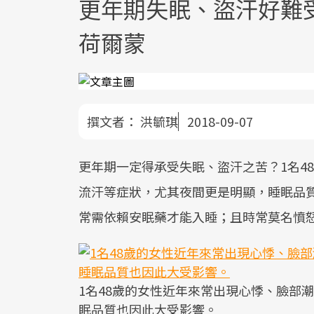
更年期失眠、盜汗好難
荷爾蒙
撰文者：
洪毓琪
2018-09-07
更年期一定得承受失眠、盜汗之苦？1名4
流汗等症狀，尤其夜間更是明顯，睡眠品
常需依賴安眠藥才能入睡；且時常莫名憤
1名48歲的女性近年來常出現心悸、臉部
眠品質也因此大受影響。