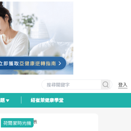
登入
專題
紐崔萊健康學堂
荷爾蒙時光機
2025健檢