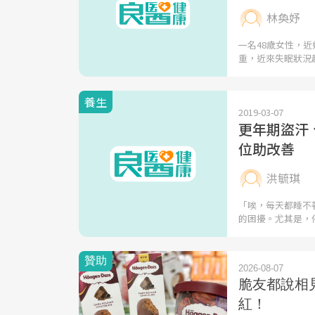
林奐妤
一名48歲女性，
重，近來失眠狀況
養生
2019-03-07
更年期盜汗
位助改善
洪毓琪
「唉，每天都睡不
的困擾。尤其是，