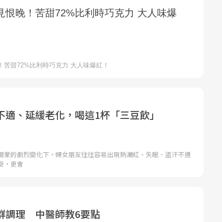
不適、延緩老化，喝這1杯「三豆飲」
爾蒙的劇烈變化下，婦女朋友往往容易出現熱潮紅、失眠、盜汗不適
受，更會
群調理 中醫師教6要點