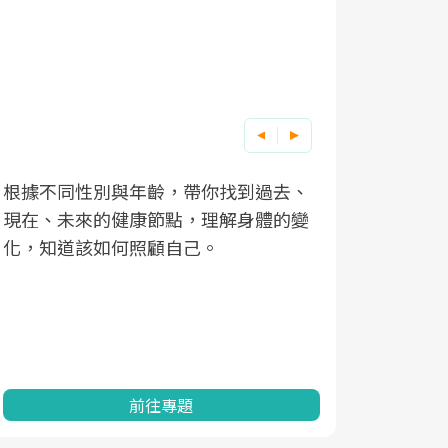
根據不同性別與年齡，帶你找到過去、
因應超高齡
現在、未來的健康節點，理解身體的變
「2025
化，知道該如何照顧自己。
康促進為目
民眾健康的
查、數據分
一起成為台
前往專題