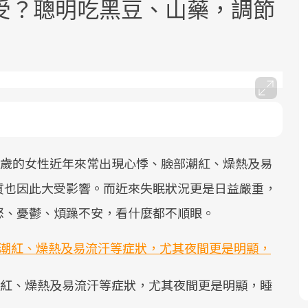
受？聰明吃黑豆、山藥，調節
面對超高齡社會的浪潮，台灣正在快速
2025年，就到良醫生活祭體驗「一站式
良醫健康網從「換季的身體變化」出
邁向「健康照護」的新時代。隨著國家
健康新生活」，從講座、體驗到運動，
發，透過醫學觀點與日常感受的對話，
8歲的女性近年來常出現心悸、臉部潮紅、燥熱及易
政策如「健康台灣推動委員會」與「長
全面啟動你的健康革命！
建立對亞健康的認知，進而引導實際的
質也因此大受影響。而近來失眠狀況更是日益嚴重，
照3.0」的推進，「預防醫學」已成全民
改善行動。
關注的核心議題。然而，健檢不只是醫
怒、憂鬱、煩躁不安，看什麼都不順眼。
療院所的服務，更是民眾了解自身健康
狀況、啟動健康管理的重要起點。
前往專題
前往專題
前往專題
潮紅、燥熱及易流汗等症狀，尤其夜間更是明顯，睡