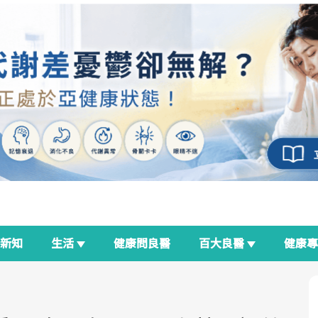
新知
生活
健康問良醫
百大良醫
健康
良醫生活祭
我與健康韌性的距離