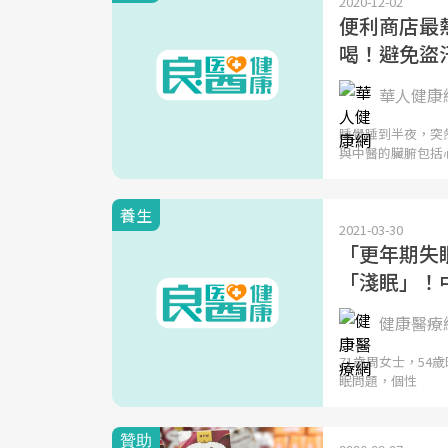
2020-12-02
便利商店最
喝！避免盜汗
華人健康
睡覺睡到半夜，突
與中醫的臟腑包括
養生
2021-03-30
「更年期失
「淺眠」！
健康醫療
71歲周女士，5
眠問題，個性