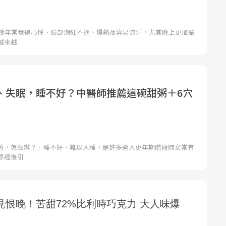
近幾年常覺得心悸、臉部潮紅不適、燥熱及容易流汗，尤其晚上更加嚴
越來越
、失眠，睡不好？中醫師推薦這碗甜粥＋6穴
著，怎麼辦？」睡不好、難以入睡，是許多邁入更年期階段婦女常有
停經後引