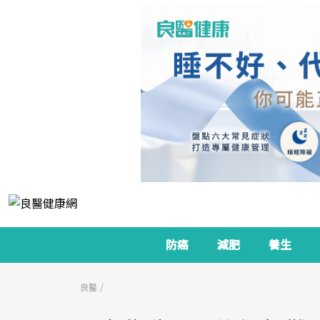
防癌
減肥
養生
良醫