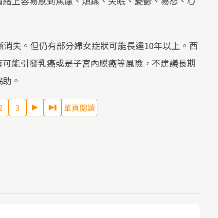
情緒上容易感到焦慮、煩躁、失眠、憂鬱、易怒、心
漸消失。但仍有部分婦女症狀可能長達10年以上。西
有可能引發乳癌或是子宮內膜癌等風險，不建議長期
協助。
2
3
單頁閱讀