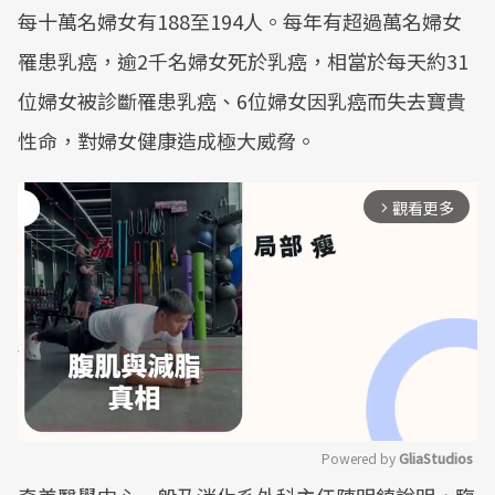
每十萬名婦女有188至194人。每年有超過萬名婦女
罹患乳癌，逾2千名婦女死於乳癌，相當於每天約31
位婦女被診斷罹患乳癌、6位婦女因乳癌而失去寶貴
性命，對婦女健康造成極大威脅。
觀看更多
arrow_forward_ios
Powered by 
GliaStudios