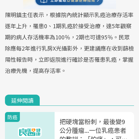
陳明鎮主任表示，根據院內統計顯示乳癌治療存活率
逐年上升，罹患0、1期乳癌於接受治療，達5年觀察
期的病人存活機率為100％，2期也可達95％。民眾
除應每2年進行乳房X光攝影外，更建議應在收到篩檢
陽性報告時，立即返院進行確診是否罹患乳癌，掌握
治療先機，提高存活率。
延伸閱讀
防癌
把硬塊當粉刺，最後變9
公分腫瘤...一位乳癌患者
的教訓：「怕痛」，可能