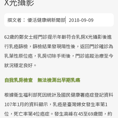
X光攝影
撰文者：
優活健康網新聞部
2018-09-09
62歲的鄭女士經門診提示年齡符合乳房X光攝影後進
行乳癌篩檢，篩檢結果發現陽性後，返回門診確診為
乳葉性原位癌，乳房切除手術後，門診追蹤治療至今
狀況穩定良好。
自我乳房檢查 無法檢測出早期乳癌
根據衛生福利部死因統計及國民健康署癌症登記資料
107年1月的資料顯示，乳癌是臺灣婦女發生率第1
位，死亡率第4位癌症。發生高峰在45至69歲間，約