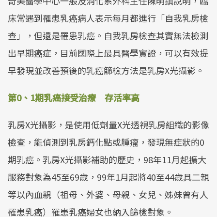
奇美醫學中心一般及消化系外科主任陳明鎮說明，臨
Mute
床常遇到罹患乳癌病人表示每月都進行「自我乳房檢
查」，但還是罹患乳癌。自我乳房檢查其實無法檢測
出早期癌症，目前國際上最具醫學實證，可以有效提
早發現並改善預後的乳癌篩檢方法是乳房X光攝影。
第0、1期乳癌接受治療 存活率高
乳房X光攝影，是使用低劑量X光透視乳房組織的影像
檢查，能偵測到乳房鈣化點或腫瘤，發現無症狀的0
期乳癌。乳房X光攝影補助的歷史，98年11月起擴大
服務對象為45至69歲，99年1月起將40至44歲具二親
等以內血親（祖母、外婆、母親、女兒、姊妹曾有人
罹患乳癌）罹患乳癌婦女也納入篩檢對象。