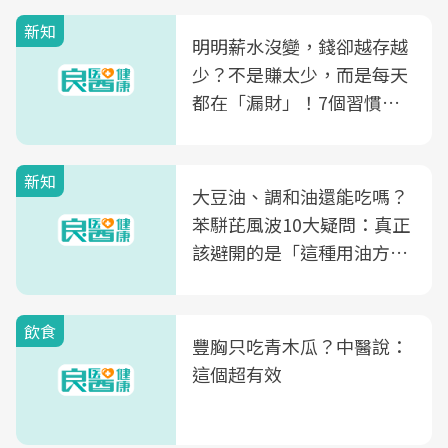
新知
明明薪水沒變，錢卻越存越
少？不是賺太少，而是每天
都在「漏財」！7個習慣一
次看
新知
大豆油、調和油還能吃嗎？
苯駢芘風波10大疑問：真正
該避開的是「這種用油方
式」
飲食
豐胸只吃青木瓜？中醫說：
這個超有效