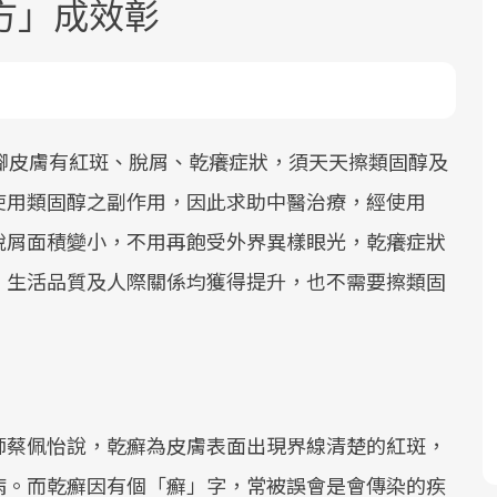
方」成效彰
腳皮膚有紅斑、脫屑、乾癢症狀，須天天擦類固醇及
使用類固醇之副作用，因此求助中醫治療，經使用
面對超高齡社會的浪潮，台灣正在快速
2025年，就到良醫生活祭體驗「一站式
良醫健康網從「換季的身體變化」出
脫屑面積變小，不用再飽受外界異樣眼光，乾癢症狀
邁向「健康照護」的新時代。隨著國家
健康新生活」，從講座、體驗到運動，
發，透過醫學觀點與日常感受的對話，
政策如「健康台灣推動委員會」與「長
全面啟動你的健康革命！
建立對亞健康的認知，進而引導實際的
，生活品質及人際關係均獲得提升，也不需要擦類固
照3.0」的推進，「預防醫學」已成全民
改善行動。
關注的核心議題。然而，健檢不只是醫
療院所的服務，更是民眾了解自身健康
狀況、啟動健康管理的重要起點。
師蔡佩怡說，乾癬為皮膚表面出現界線清楚的紅斑，
前往專題
前往專題
前往專題
病。而乾癬因有個「癬」字，常被誤會是會傳染的疾