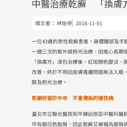
中醫治療乾癬 「換膚
撰文者：
林怡亭
2018-11-01
一位43歲的男性乾癬患者，身體腰部及手
一週三次的紫外線照光治療，因擔心長期
「換膚方」湯包治療後，紅斑顏色變淡、
改善，終於不用因皮膚搔癢問題無法入眠
醇及照光治療。
乾癬好發於中年
不會傳染的慢性病
臺北市立聯合醫院和平婦幼院區中醫科醫
伴有銀白色脫屑，因此乾癬又被稱為銀屑