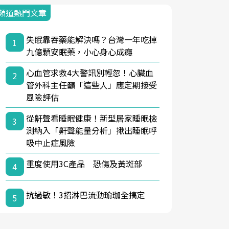
頻道熱門文章
失眠靠吞藥能解決嗎？台灣一年吃掉
1
九億顆安眠藥，小心身心成癮
心血管求救4大警訊別輕忽！心臟血
2
管外科主任籲「這些人」應定期接受
風險評估
從鼾聲看睡眠健康！新型居家睡眠檢
3
測納入「鼾聲能量分析」揪出睡眠呼
吸中止症風險
重度使用3C產品 恐傷及黃斑部
4
抗過敏！3招淋巴流動瑜珈全搞定
5