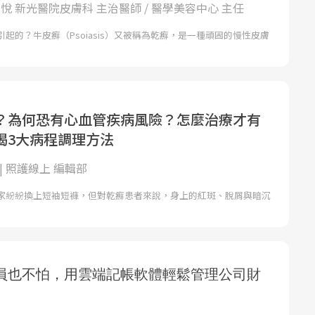
唐豪悅 新光醫院皮膚科 主治醫師 / 醫學美容中心 主任
起的？牛皮癬（Psoiasis）又被稱為乾癬，是一種頑固的慢性皮膚
？為何恐有心血管疾病風險？怎麼治療才有
揭3大病程調理方法
| 照護線上 編輯部
家紛紛換上短袖短褲，但對乾癬患者來說，身上的紅斑、脫屑與暗沉