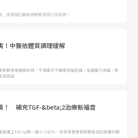
夷！中醫依體質調理緩解
多乾癬患者銀屑紛飛，不僅夏天不敢穿短袖短褲；每當壓力來臨，乾
甚至因此
！ 補充TGF-&beta;2治療新福音
皮膚上TGF-η2較一般人少62％，許多患者常受乾癬造成的皮膚外觀