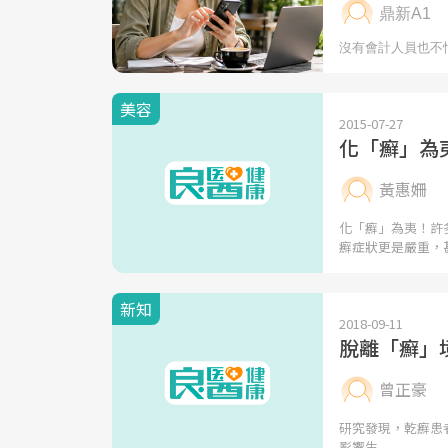
美容
2015-07-27
化「癬」為
黃惠姍
化「癬」為夷！許
癬症狀更是嚴重，
新知
2018-09-11
脫離「癬」境
曾正豪
研究發現，乾癬患者
影響生