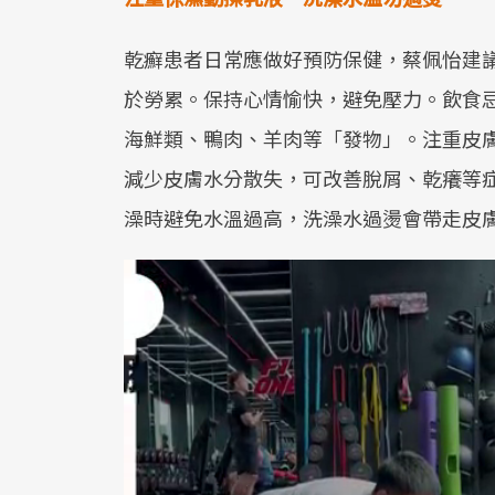
乾癬患者日常應做好預防保健，蔡佩怡建
於勞累。保持心情愉快，避免壓力。飲食
海鮮類、鴨肉、羊肉等「發物」。注重皮
減少皮膚水分散失，可改善脫屑、乾癢等
澡時避免水溫過高，洗澡水過燙會帶走皮