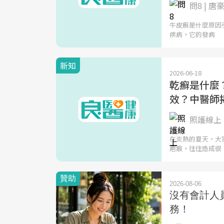
問8 | 
牛皮癬是什麼原因引
疾病，它的發病
新知
2026-06-18
乾癬是什麼
效？中醫師
照護線上 
在炎熱的夏天，大
疤痕，往往造成很