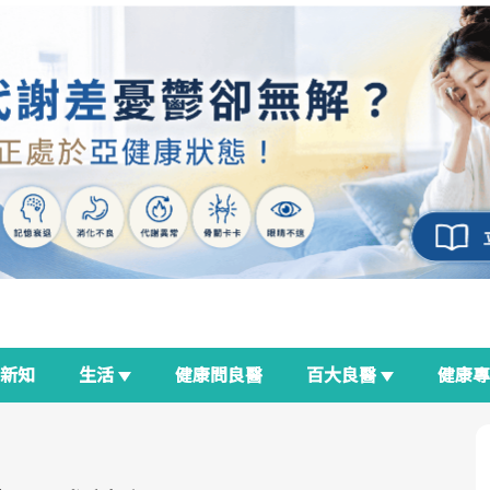
新知
生活
健康問良醫
百大良醫
健康
良醫生活祭
我與健康韌性的距離