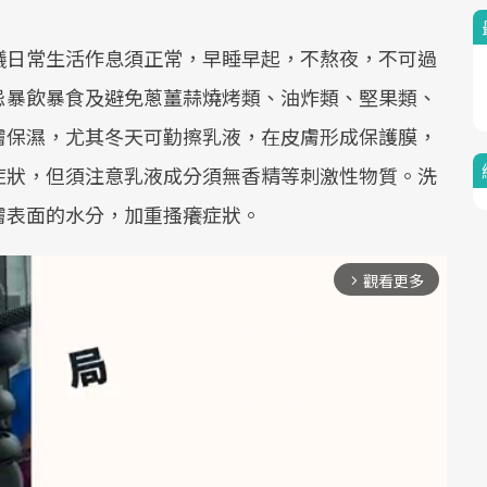
議日常生活作息須正常，早睡早起，不熬夜，不可過
忌暴飲暴食及避免蔥薑蒜燒烤類、油炸類、堅果類、
膚保濕，尤其冬天可勤擦乳液，在皮膚形成保護膜，
症狀，但須注意乳液成分須無香精等刺激性物質。洗
膚表面的水分，加重搔癢症狀。
觀看更多
arrow_forward_ios