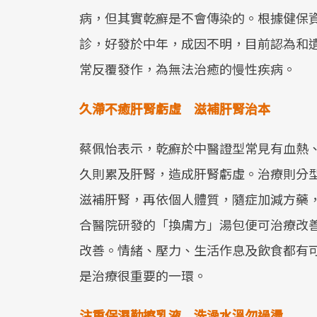
病，但其實乾癬是不會傳染的。根據健保資
診，好發於中年，成因不明，目前認為和
常反覆發作，為無法治癒的慢性疾病。
久滯不癒肝腎虧虛 滋補肝腎治本
蔡佩怡表示，乾癬於中醫證型常見有血熱
久則累及肝腎，造成肝腎虧虛。治療則分
滋補肝腎，再依個人體質，隨症加減方藥
合醫院研發的「換膚方」湯包便可治療改
改善。情緒、壓力、生活作息及飲食都有
是治療很重要的一環。
注重保濕勤擦乳液 洗澡水溫勿過燙