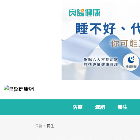
防癌
減肥
養生
良醫
養生