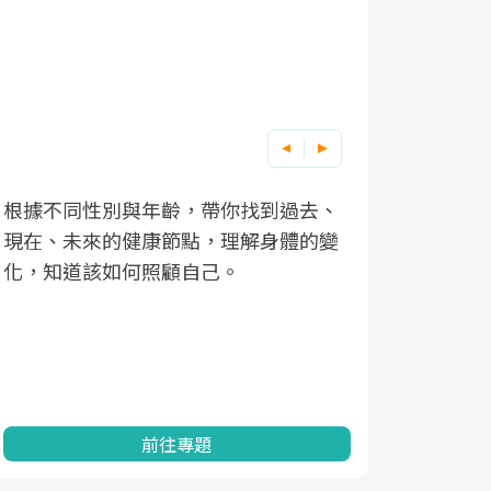
根據不同性別與年齡，帶你找到過去、
因應超高齡
現在、未來的健康節點，理解身體的變
「2025
化，知道該如何照顧自己。
康促進為目
民眾健康的
查、數據分
一起成為台
前往專題