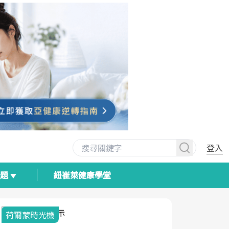
登入
專題
紐崔萊健康學堂
荷爾蒙時光機
2025健檢