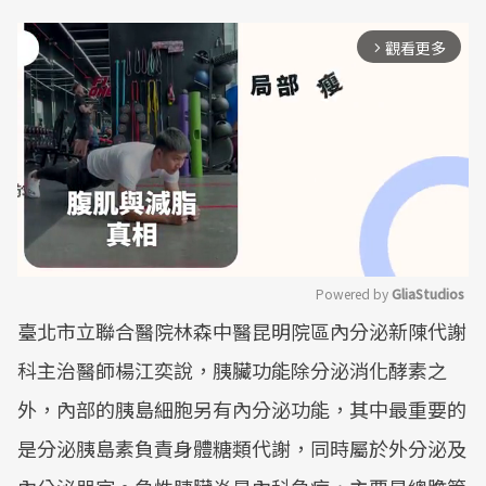
觀看更多
arrow_forward_ios
Powered by 
GliaStudios
臺北市立聯合醫院林森中醫昆明院區內分泌新陳代謝
Mute
科主治醫師楊江奕說，胰臟功能除分泌消化酵素之
外，內部的胰島細胞另有內分泌功能，其中最重要的
是分泌胰島素負責身體糖類代謝，同時屬於外分泌及