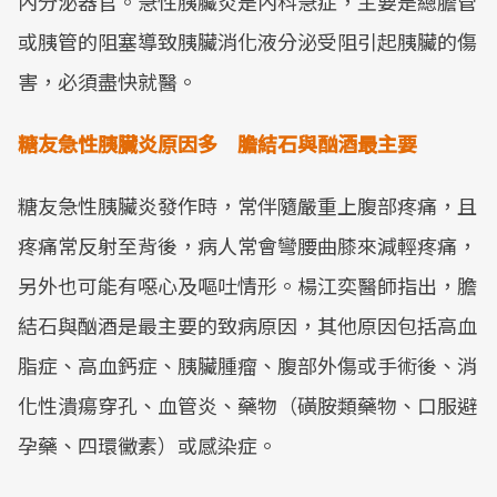
內分泌器官。急性胰臟炎是內科急症，主要是總膽管
或胰管的阻塞導致胰臟消化液分泌受阻引起胰臟的傷
害，必須盡快就醫。
糖友急性胰臟炎原因多 膽結石與酗酒最主要
糖友急性胰臟炎發作時，常伴隨嚴重上腹部疼痛，且
疼痛常反射至背後，病人常會彎腰曲膝來減輕疼痛，
另外也可能有噁心及嘔吐情形。楊江奕醫師指出，膽
結石與酗酒是最主要的致病原因，其他原因包括高血
脂症、高血鈣症、胰臟腫瘤、腹部外傷或手術後、消
化性潰瘍穿孔、血管炎、藥物（磺胺類藥物、口服避
孕藥、四環黴素）或感染症。