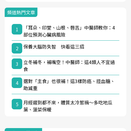
頻道熱門文章
「耳朵、印堂、山根、唇舌」中醫師教你：4
1
部位預測心臟病風險
保養大腦防失智 快看這三招
2
立冬補冬，補嘴空！中醫師：這4類人不宜過
3
食
選對「主食」也很補！這3樣防癌、控血糖、
4
助減重
月經遲到都不來，體質太冷惹禍〜多吃地瓜
5
葉、菠菜保暖