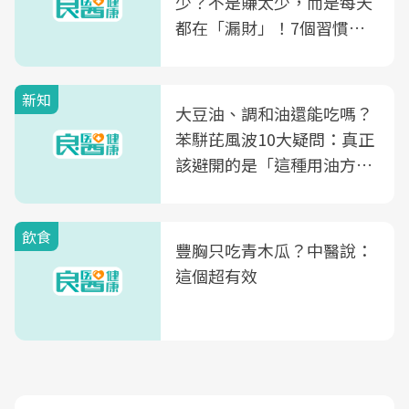
少？不是賺太少，而是每天
都在「漏財」！7個習慣一
次看
新知
大豆油、調和油還能吃嗎？
苯駢芘風波10大疑問：真正
該避開的是「這種用油方
式」
飲食
豐胸只吃青木瓜？中醫說：
這個超有效