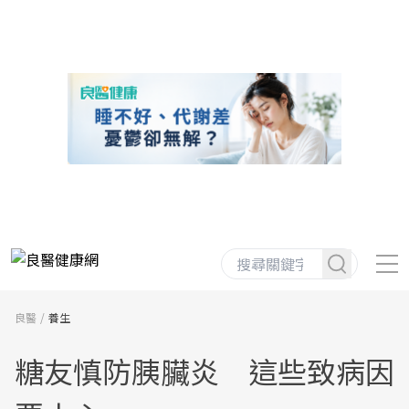
良醫
養生
糖友慎防胰臟炎 這些致病因