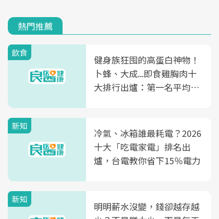
熱門推薦
飲食
健身族狂囤的高蛋白神物！
卜蜂、大成...即食雞胸肉十
大排行出爐：第一名平均一
片不到50元
新知
冷氣、冰箱誰最耗電？2026
十大「吃電家電」排名出
爐，台電教你省下15％電力
新知
明明薪水沒變，錢卻越存越