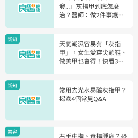
發...」灰指甲到底怎麼
治？醫師：做2件事讓藥
更有效
新知
天氣潮濕容易有「灰指
甲」，女生愛穿尖頭鞋、
做美甲也會得！快看3症
狀，洗完澡記得做「這件
事」預防感染
新知
常用去光水易釀灰指甲？
揭露4個常見Q&A
美容
右手中指、食指腫痛？恐