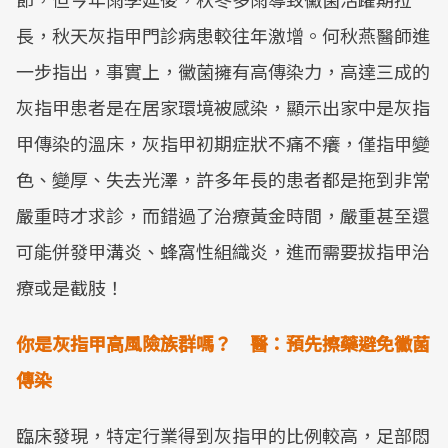
長，秋天灰指甲門診病患較往年激增。何秋燕醫師進
一步指出，事實上，黴菌擁有高傳染力，高達三成的
灰指甲患者是在居家環境被感染，顯示出家中是灰指
甲傳染的溫床，灰指甲初期症狀不痛不癢，僅指甲變
色、變厚、失去光澤，許多年長的患者都是拖到非常
嚴重時才求診，而錯過了治療黃金時間，嚴重甚至還
可能併發甲溝炎、蜂窩性組織炎，進而需要拔指甲治
療或是截肢！
你是灰指甲高風險族群嗎？ 醫：預先擦藥避免黴菌
傳染
臨床發現，特定行業得到灰指甲的比例較高，足部悶