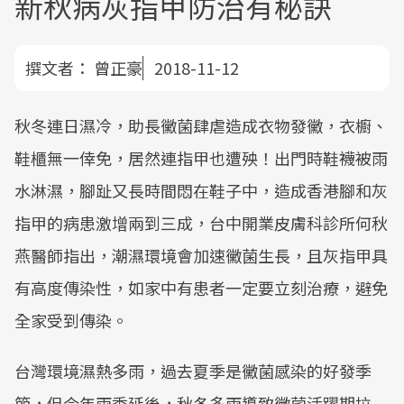
新秋病灰指甲防治有秘訣
撰文者：
曾正豪
2018-11-12
秋冬連日濕冷，助長黴菌肆虐造成衣物發黴，衣櫥、
鞋櫃無一倖免，居然連指甲也遭殃！出門時鞋襪被雨
水淋濕，腳趾又長時間悶在鞋子中，造成香港腳和灰
指甲的病患激增兩到三成，台中開業皮膚科診所何秋
燕醫師指出，潮濕環境會加速黴菌生長，且灰指甲具
有高度傳染性，如家中有患者一定要立刻治療，避免
全家受到傳染。
台灣環境濕熱多雨，過去夏季是黴菌感染的好發季
節，但今年雨季延後，秋冬多雨導致黴菌活躍期拉