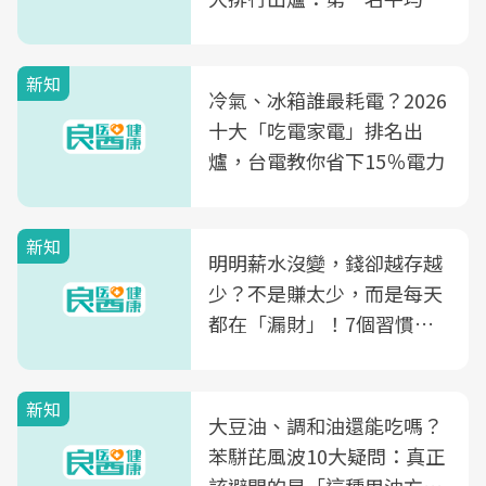
片不到50元
新知
冷氣、冰箱誰最耗電？2026
十大「吃電家電」排名出
爐，台電教你省下15％電力
新知
明明薪水沒變，錢卻越存越
少？不是賺太少，而是每天
都在「漏財」！7個習慣一
次看
新知
大豆油、調和油還能吃嗎？
苯駢芘風波10大疑問：真正