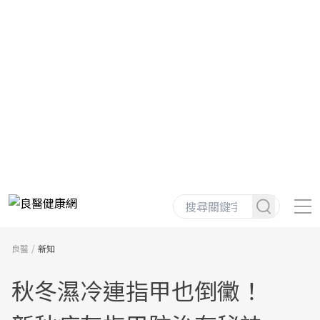
良醫
新知
秋冬濕冷連指甲也倒黴！