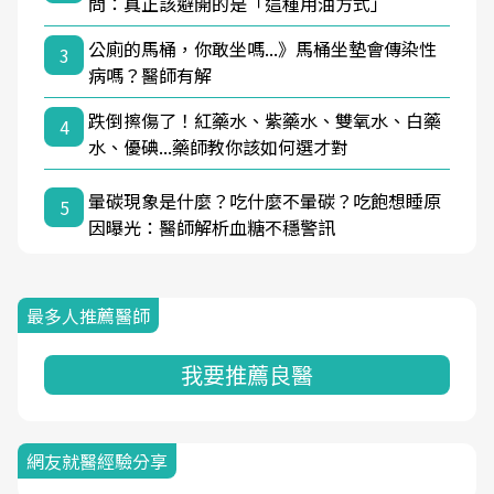
問：真正該避開的是「這種用油方式」
公廁的馬桶，你敢坐嗎...》馬桶坐墊會傳染性
3
病嗎？醫師有解
跌倒擦傷了！紅藥水、紫藥水、雙氧水、白藥
4
水、優碘...藥師教你該如何選才對
暈碳現象是什麼？吃什麼不暈碳？吃飽想睡原
5
因曝光：醫師解析血糖不穩警訊
最多人推薦醫師
我要推薦良醫
網友就醫經驗分享