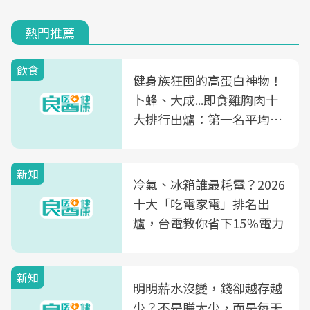
熱門推薦
飲食
健身族狂囤的高蛋白神物！
卜蜂、大成...即食雞胸肉十
大排行出爐：第一名平均一
片不到50元
新知
冷氣、冰箱誰最耗電？2026
十大「吃電家電」排名出
爐，台電教你省下15％電力
新知
明明薪水沒變，錢卻越存越
少？不是賺太少，而是每天