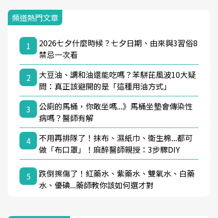
頻道熱門文章
2026七夕什麼時候？七夕日期、由來與3習俗8
1
禁忌一次看
大豆油、調和油還能吃嗎？苯駢芘風波10大疑
2
問：真正該避開的是「這種用油方式」
公廁的馬桶，你敢坐嗎...》馬桶坐墊會傳染性
3
病嗎？醫師有解
不用再排隊了！抹布、濕紙巾、衛生棉...都可
4
做「布口罩」！麻醉醫師親授：3步驟DIY
跌倒擦傷了！紅藥水、紫藥水、雙氧水、白藥
5
水、優碘...藥師教你該如何選才對