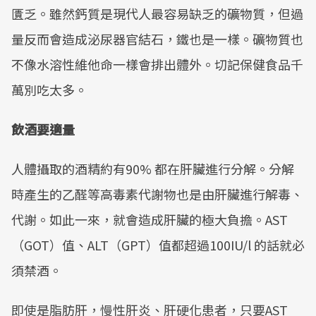
匱乏。雖然鈣質是現代人最容易缺乏的礦物質，但過
量反而會造成泌尿器官結石，鐵也是一樣。礦物質也
不像水溶性維他命一樣會排出體外。切記保健食品千
萬別吃太多。
飲酒要適量
人體攝取的酒精約有90% 都在肝臟進行分解。分解
時產生的乙醛等高毒素代謝物也是由肝臟進行解毒、
代謝。如此一來，就會造成肝臟的極大負擔。AST
（GOT）值、ALT（GPT）值都超過100IU/l 的話就必
須禁酒。
即使是脂肪肝，慢性肝炎、肝硬化患者，只要AST