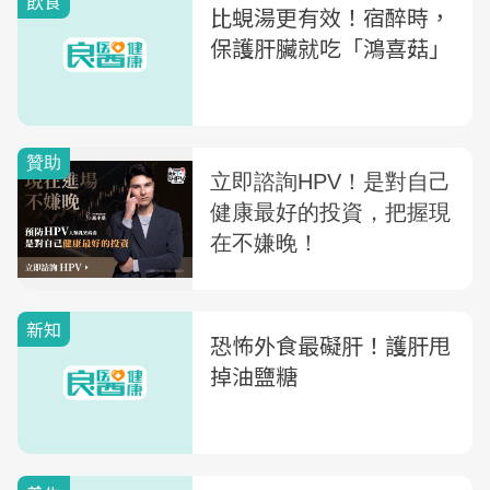
飲食
比蜆湯更有效！宿醉時，
保護肝臟就吃「鴻喜菇」
新知
恐怖外食最礙肝！護肝甩
掉油鹽糖