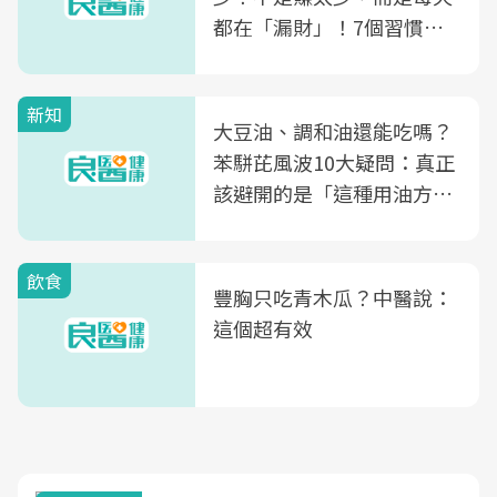
都在「漏財」！7個習慣一
次看
新知
大豆油、調和油還能吃嗎？
苯駢芘風波10大疑問：真正
該避開的是「這種用油方
式」
飲食
豐胸只吃青木瓜？中醫說：
這個超有效