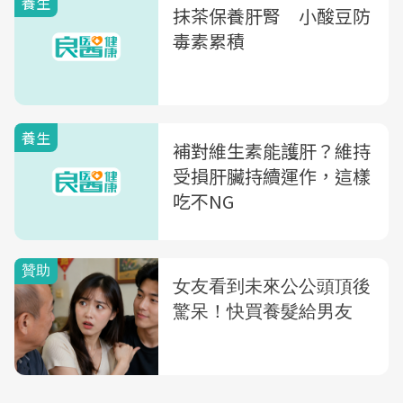
養生
抹茶保養肝腎 小酸豆防
毒素累積
養生
補對維生素能護肝？維持
受損肝臟持續運作，這樣
吃不NG