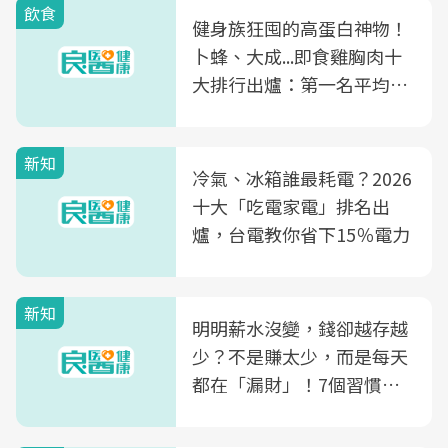
飲食
健身族狂囤的高蛋白神物！
卜蜂、大成...即食雞胸肉十
大排行出爐：第一名平均一
片不到50元
新知
冷氣、冰箱誰最耗電？2026
十大「吃電家電」排名出
爐，台電教你省下15％電力
新知
明明薪水沒變，錢卻越存越
少？不是賺太少，而是每天
都在「漏財」！7個習慣一
次看