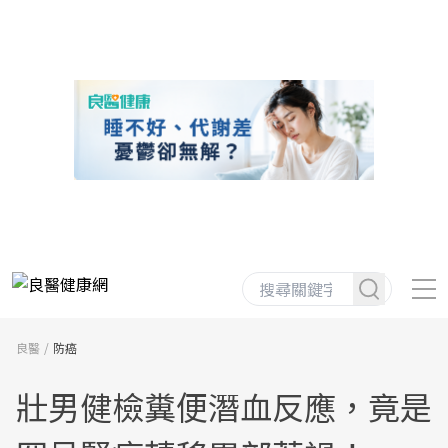
良醫
防癌
壯男健檢糞便潛血反應，竟是