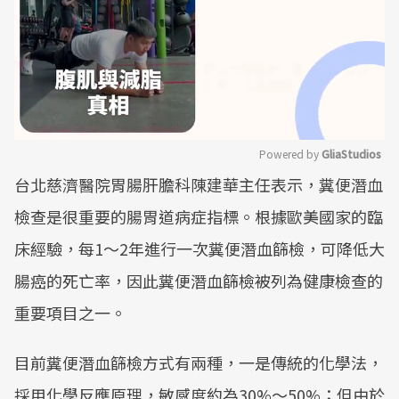
Powered by 
GliaStudios
台北慈濟醫院胃腸肝膽科陳建華主任表示，糞便潛血
Mute
檢查是很重要的腸胃道病症指標。根據歐美國家的臨
床經驗，每1～2年進行一次糞便潛血篩檢，可降低大
腸癌的死亡率，因此糞便潛血篩檢被列為健康檢查的
重要項目之一。
目前糞便潛血篩檢方式有兩種，一是傳統的化學法，
採用化學反應原理，敏感度約為30%～50%；但由於