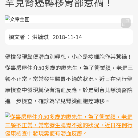
罕見腎癌轉移胃部惹禍！
撰文者：
洪毓琪
2018-11-14
健檢發現糞便潛血別輕忽，小心是癌細胞作祟惹禍！
從事房屋仲介50多歲的廖先生，為了衝業績，老是三
餐不正常，常常發生腸胃不適的狀況。近日在例行健
康檢查中發現糞便有潛血反應，於是到台北慈濟醫院
進一步檢查，確診為罕見腎臟細胞癌轉移。