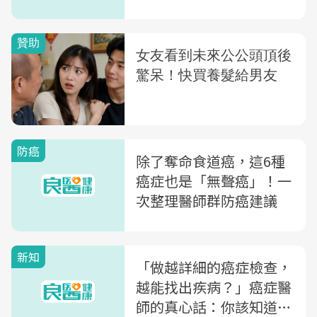
大關鍵
防癌
除了奪命食道癌，這6種
癌症也是「無聲癌」！一
次整理醫師群防癌建議
新知
「做越詳細的癌症檢查，
越能找出疾病？」癌症醫
師的真心話：你該知道的