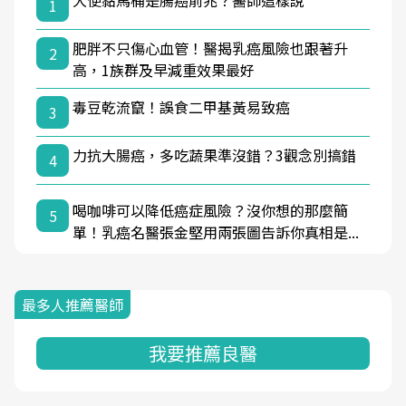
大便黏馬桶是腸癌前兆？醫師這樣說
1
肥胖不只傷心血管！醫揭乳癌風險也跟著升
2
高，1族群及早減重效果最好
毒豆乾流竄！誤食二甲基黃易致癌
3
力抗大腸癌，多吃蔬果準沒錯？3觀念別搞錯
4
喝咖啡可以降低癌症風險？沒你想的那麼簡
5
單！乳癌名醫張金堅用兩張圖告訴你真相是...
最多人推薦醫師
我要推薦良醫