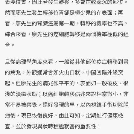
表淺位置，因此若發生轉移，多會在較深沉的部位。
然而廖先生發生轉移位置卻是極少見的在表面；再
者，廖先生的腎臟癌屬第一期，轉移的機率也不高。
綜合來看，廖先生的癌細胞轉移是兩個機率極低的組
合。
且從病理學角度來看，一般從其他部位癌症轉移到胃
的病兆，外觀通常會如火山口狀，中間凹陷外緣突
起。但廖先生的病兆卻平平的，表面如一般破皮、很
淺的潰瘍狀態；以癌細胞轉移病兆來說相當微小，非
常不易被察覺。還好發現的早，以內視鏡手術切除腫
瘤後，現已恢復良好。由此可知，定期進行健康檢
查，並於發現異狀時積極就醫的重要性！