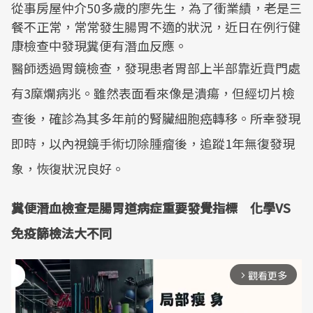
從事房屋仲介50多歲的廖先生，為了衝業績，老是三
餐不正常，常常發生腸胃不適的狀況，近日在例行健
康檢查中發現糞便有潛血反應。
醫師透過胃鏡檢查，發現患者胃部上半部靠近賁門處
有3糜爛病兆。雖然表面看來像是潰瘍，但經切片檢
查後，確診為其多年前的腎臟細胞癌轉移。所幸發現
即時，以內視鏡手術切除腫瘤後，追蹤1年無復發現
象，恢復狀況良好。
糞便潛血檢查是腸胃道病症重要發覺指標 化學VS
免疫篩檢法大不同
觀看更多
arrow_forward_ios