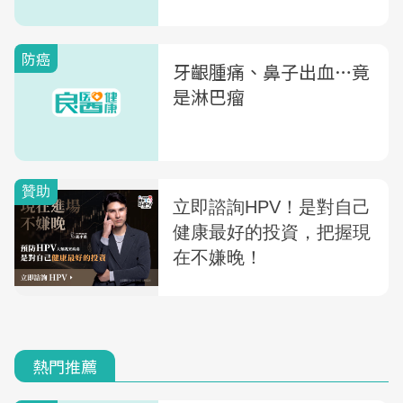
2種篩檢壞處
防癌
牙齦腫痛、鼻子出血…竟
是淋巴瘤
熱門推薦