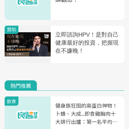
熱門推薦
飲食
健身族狂囤的高蛋白神物！
卜蜂、大成...即食雞胸肉十
大排行出爐：第一名平均一