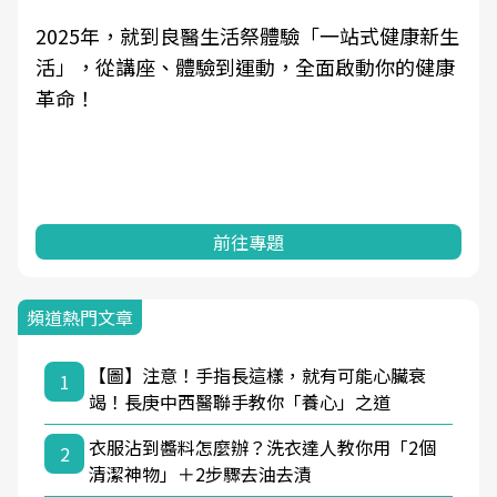
祭體驗「一站式健康新生
良醫健康網從「換季的身體變
動，全面啟動你的健康
學觀點與日常感受的對話，建
知，進而引導實際的改善行動
專題
前往專題
頻道熱門文章
【圖】注意！手指長這樣，就有可能心臟衰
1
竭！長庚中西醫聯手教你「養心」之道
衣服沾到醬料怎麼辦？洗衣達人教你用「2個
2
清潔神物」＋2步驟去油去漬