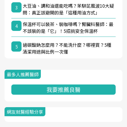
大豆油、調和油還能吃嗎？苯駢芘風波10大疑
3
問：真正該避開的是「這種用油方式」
保溫杯可以裝茶、裝咖啡嗎？腎臟科醫師：最
4
不該裝的是「它」！5招挑安全保溫杯
過碳酸鈉怎麼用？不能洗什麼？哪裡買？5種
5
清潔用途與比例一次懂
最多人推薦醫師
我要推薦良醫
網友就醫經驗分享