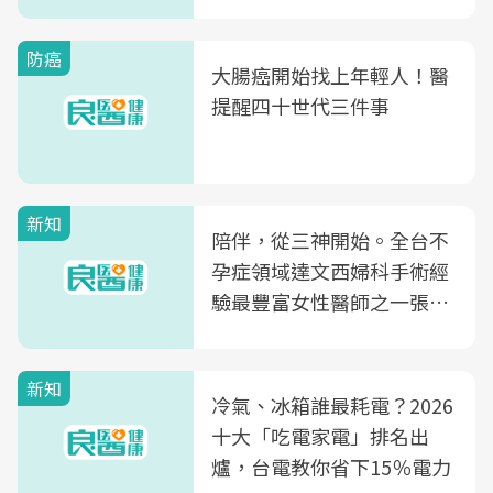
片不到50元
防癌
大腸癌開始找上年輕人！醫
提醒四十世代三件事
新知
陪伴，從三神開始。全台不
孕症領域達文西婦科手術經
驗最豐富女性醫師之一張永
玲領軍，打造全台首創「生
殖銀行概念形象館」，攜手
新知
光田醫院建構360度女性健
冷氣、冰箱誰最耗電？2026
康照護生態圈
十大「吃電家電」排名出
爐，台電教你省下15％電力