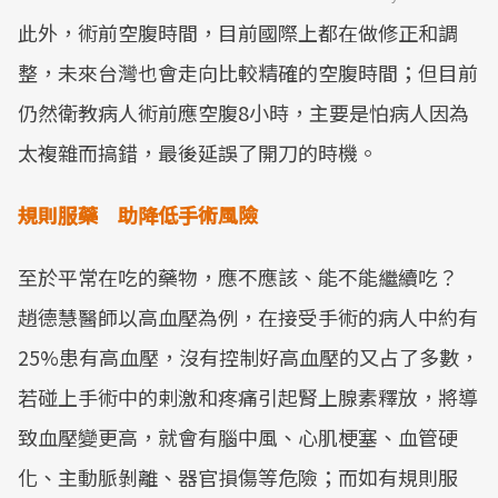
此外，術前空腹時間，目前國際上都在做修正和調
Mute
整，未來台灣也會走向比較精確的空腹時間；但目前
仍然衛教病人術前應空腹8小時，主要是怕病人因為
太複雜而搞錯，最後延誤了開刀的時機。
規則服藥
助降低手術風險
至於平常在吃的藥物，應不應該、能不能繼續吃？
趙德慧醫師以高血壓為例，在接受手術的病人中約有
25%患有高血壓，沒有控制好高血壓的又占了多數，
若碰上手術中的剌激和疼痛引起腎上腺素釋放，將導
致血壓變更高，就會有腦中風、心肌梗塞、血管硬
化、主動脈剝離、器官損傷等危險；而如有規則服