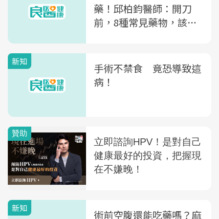
藥！邱柏鈞醫師：開刀
前，8種常見藥物，該怎
麼吃？
新知
手術不禁食 竟恐導致這
病！
新知
術前空腹還能吃藥嗎？麻