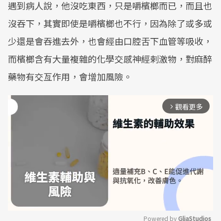
遇到病人說，他沒吃東西，只是嚼檳榔而已，而且也
沒吞下，其實即使是嚼檳榔也不行，因為除了或多或
少還是會吞進去外，也會經由口腔舌下血管等吸收，
而檳榔含有大量複雜的化學交感神經剌激物，對麻醉
藥物有交亙作用，會增加風險。
觀看更多
arrow_forward_ios
Powered by 
GliaStudios