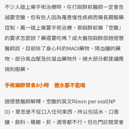
不少人碰上需手術治療時，在打麻醉前醫師ㄧ定會告
誡要空腹，但有些人因為罹患慢性疾病而需長期服藥
控制，萬一碰上需要手術治療，那麻醉前需「空腹」
的要求怎麼辦？藥還要吃嗎？成大醫院麻醉部趙德慧
醫師說，目前除了身心科的MAOI藥物、降血糖的藥
物、部分高血壓及抗凝血藥物外，絕大部分都建議應
規則服藥。
手術麻醉禁食
8
小時
連水都不能喝
趙德慧醫師解釋，空腹的英文叫non per oral(NP
O)，意思是不從口入任何東西，所以包括水、口香
糖、飲料、檳榔、菸、酒等都不行。但在門診間常會