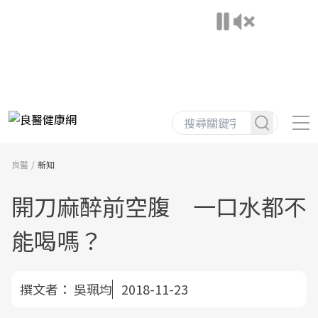
良醫
新知
開刀麻醉前空腹 一口水都不
能喝嗎？
撰文者：
吳珮均
2018-11-23