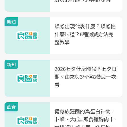
竟是蒼蠅剋星～
新知
蜈蚣出現代表什麼？蜈蚣怕
什麼味道？6種消滅方法完
整教學
新知
2026七夕什麼時候？七夕日
期、由來與3習俗8禁忌一次
看
飲食
健身族狂囤的高蛋白神物！
卜蜂、大成...即食雞胸肉十