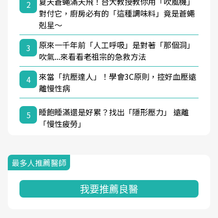
夏天蒼蠅滿天飛！台大教授教你用「吹風機」
2
對付它，廚房必有的「這種調味料」竟是蒼蠅
剋星～
原來一千年前「人工呼吸」是對著「那個洞」
3
吹氣...來看看老祖宗的急救方法
來當「抗壓達人」！學會3C原則，控好血壓遠
4
離慢性病
睡飽睡滿還是好累？找出「隱形壓力」 遠離
5
「慢性疲勞」
最多人推薦醫師
我要推薦良醫