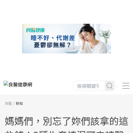
良醫
新知
媽媽們，別忘了妳們該拿的這