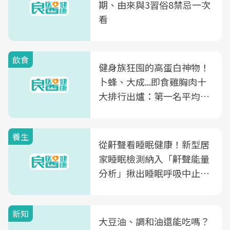
期、由來與3習俗8禁忌一次
看
飲食
健身族狂囤的高蛋白神物！
卜蜂、大成...即食雞胸肉十
大排行出爐：第一名平均一
片不到50元
養生
從鼾聲看睡眠健康！新型居
家睡眠檢測納入「鼾聲能量
分析」揪出睡眠呼吸中止症
風險
新知
大豆油、調和油還能吃嗎？