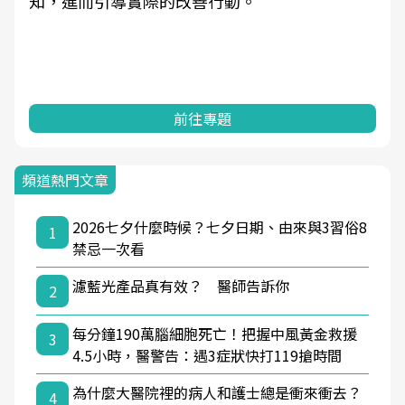
知，進而引導實際的改善行動。
前往專題
頻道熱門文章
2026七夕什麼時候？七夕日期、由來與3習俗8
1
禁忌一次看
濾藍光產品真有效？ 醫師告訴你
2
每分鐘190萬腦細胞死亡！把握中風黃金救援
3
4.5小時，醫警告：遇3症狀快打119搶時間
為什麼大醫院裡的病人和護士總是衝來衝去？
4