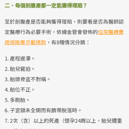
二、每個剖腹產都一定能獲得理賠？
至於剖腹產是否能夠獲得理賠，則要看是否為醫師認
定醫療行為必要手術，依據金管會發佈的
住院醫療費
用保險單示範條款
，有8種情況分類：
1. 產程遲滯。
2. 胎兒窘迫。
3. 胎頭骨盆不對稱。
4. 胎位不正。
5. 多胞胎。
6. 子宮頸未全開而有臍帶脫落時。
7. 2次（含）以上的死產（懷孕24周以上，胎兒體重