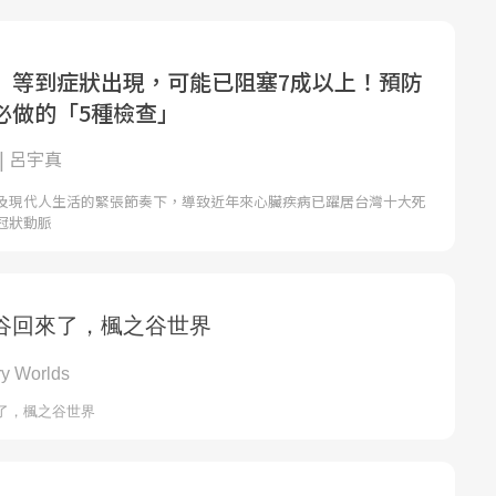
」等到症狀出現，可能已阻塞7成以上！預防
必做的「5種檢查」
| 呂宇真
及現代人生活的緊張節奏下，導致近年來心臟疾病已躍居台灣十大死
冠狀動脈