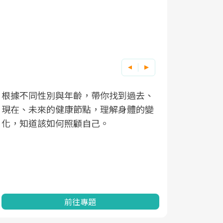
根據不同性別與年齡，帶你找到過去、
因應超高齡
現在、未來的健康節點，理解身體的變
「2025
化，知道該如何照顧自己。
康促進為目
民眾健康的
查、數據分
一起成為台
前往專題