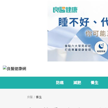
防癌
減肥
養生
良醫
養生