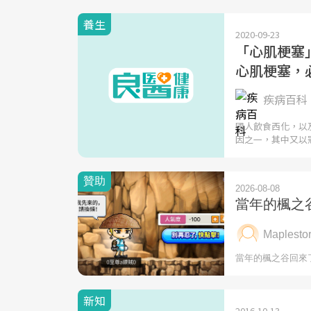
養生
2020-09-23
「心肌梗塞
心肌梗塞，
疾病百科 
國人飲食西化，以
因之一，其中又以
新知
2016-10-13