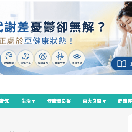
新知
生活
健康問良醫
百大良醫
健康
良醫生活祭
我與健康韌性的距離