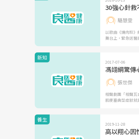
30強心針
駱慧雯
以歌曲《燒肉粽》
舞台上，緊急送醫連
新知
2017-07-06
馮翊綱驚傳
張世傑
相聲劇團「相聲瓦
肌梗塞典型症狀就
養生
2019-11-28
高以翔心因