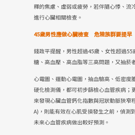
釋的焦慮、虛弱或疲勞，若伴隨心悸、流
進行心臟相關檢查。
45歲男性應做心臟檢查 危險族群要提早
錢政平提醒，男性超過45歲、女性超過55
糖、高血壓、高血脂等三高問題，又抽菸者
心電圖、運動心電圖，抽血驗高、低密度膽固
硬化檢測儀，都可初步篩檢心血管疾病；
來發現心臟血管鈣化指數與冠狀動脈狹窄程
A)，則能有效在心肌受損發生之前，偵測
未來心血管疾病做出較好預測。