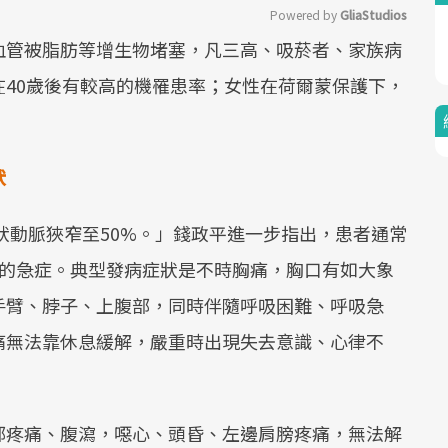
Powered by 
GliaStudios
血管被脂肪等增生物堵塞，凡三高、吸菸者、家族病
Mute
40歲後有較高的機罹患率；女性在荷爾蒙保護下，
狀
冠狀動脈狹窄至50%。」錢政平進一步指出，患者通常
高的急症。典型發病症狀是不時胸痛，胸口有如大象
手臂、脖子、上腹部，同時伴隨呼吸困難、呼吸急
痛無法靠休息緩解，嚴重時出現失去意識、心律不
部疼痛、腹瀉，噁心、頭昏、左邊肩膀疼痛，無法解