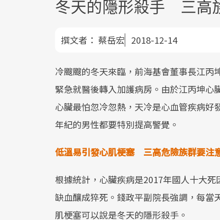
冬天的隱形殺手 三高
撰文者：
蔡岳宏
2018-12-14
冷颼颼的冬天來臨，前海基會董事長江丙
緊急就醫後轉入加護病房。由於江丙坤心
心臟最怕忽冷忽熱，天冷是心血管疾病好
年紀的男性都要特別提高警覺。
低溫易引發心肌梗塞 三高危險族群要注
根據統計，心臟疾病是2017年國人十大
缺血釀成猝死。錢政平副院長強調，每當
肌梗塞可以說是冬天的隱形殺手。