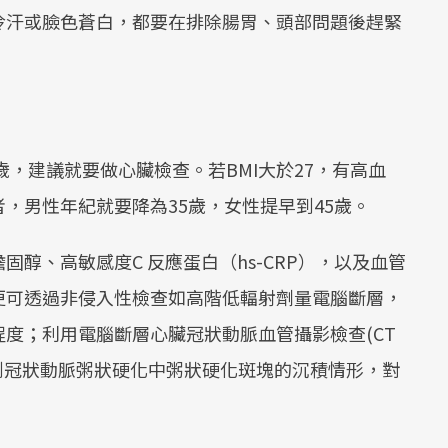
冷汗或臉色蒼白，都要在排除腸胃、頭部問題後趕緊
歲，建議就要做心臟檢查。若BMI大於27，有高血
，男性年紀就要降為35歲，女性提早到45歲。
醇、高敏感度C 反應蛋白（hs-CRP），以及血管
更可透過非侵入性檢查如高階低輻射劑量電腦斷層，
度；利用電腦斷層心臟冠狀動脈血管攝影檢查(CT
到冠狀動脈粥狀硬化中粥狀硬化斑塊的沉積情形，對