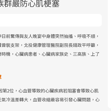
族群嚴防心肌梗塞
坤日前驚傳與友人晚宴中身體突然抽搐、呼吸不順，
臟曾裝支架，北投健康管理醫院副院長錢政平呼籲，
面對超高齡社會的浪潮，台灣正在快速
2025年，就到良醫生活祭體驗「一站式
良醫健康網從「換季的身體變化」出
發時機，心臟病患者、心臟病家族史、三高族、上了
邁向「健康照護」的新時代。隨著國家
健康新生活」，從講座、體驗到運動，
發，透過醫學觀點與日常感受的對話，
政策如「健康台灣推動委員會」與「長
全面啟動你的健康革命！
建立對亞健康的認知，進而引導實際的
照3.0」的推進，「預防醫學」已成全民
改善行動。
關注的核心議題。然而，健檢不只是醫
意
療院所的服務，更是民眾了解自身健康
狀況、啟動健康管理的重要起點。
死因第2位，心血管導致的心臟疾病若阻塞會導致心肌
天氣冷溫差轉大，血管收縮最容易引發心臟問題，心
前往專題
前往專題
前往專題