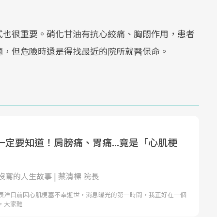
式也很重要。硝化甘油有抗心絞痛、胸悶作用，患者
適，但危險時還是得找最近的院所就醫保命。
一定要知道！肩膀痛、胃痛...竟是「心肌梗
寫的人生故事 | 蔡清標 院長
辰洋日前因心肌梗塞不幸逝世，消息曝光的第一時間，我正好在一個
，大家難