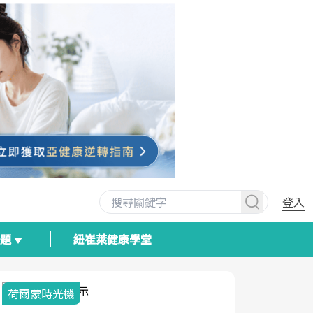
登入
專題
紐崔萊健康學堂
荷爾蒙時光機
2025健檢