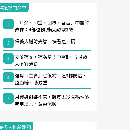
頻道熱門文章
「耳朵、印堂、山根、唇舌」中醫師
1
教你：4部位預測心臟病風險
保養大腦防失智 快看這三招
2
立冬補冬，補嘴空！中醫師：這4類
3
人不宜過食
選對「主食」也很補！這3樣防癌、
4
控血糖、助減重
月經遲到都不來，體質太冷惹禍〜多
5
吃地瓜葉、菠菜保暖
最多人推薦醫師