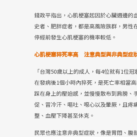
錢政平指出，心肌梗塞起因於心臟週邊的
史者、肥胖症者，都是高風險族群，男性在
停經前發生心肌梗塞的機率較低。
心肌梗塞猝死率高 注意典型與非典型症
「台灣50歲以上的成人，每4位就有1位
在發病後1個小時內猝死，是死亡率相當
踩在身上的壓迫感，並慢慢散布到肩膀、
促、冒冷汗、嘔吐、噁心以及暈厥，且疼
整、血壓下降甚至休克。
民眾也應注意非典型症狀，像是胃悶、腹