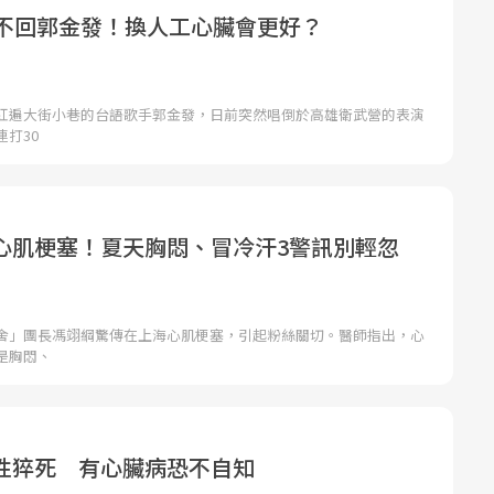
救不回郭金發！換人工心臟會更好？
紅遍大街小巷的台語歌手郭金發，日前突然唱倒於高雄衛武營的表演
打30
心肌梗塞！夏天胸悶、冒冷汗3警訊別輕忽
舍」團長馮翊綱驚傳在上海心肌梗塞，引起粉絲關切。醫師指出，心
是胸悶、
性猝死 有心臟病恐不自知