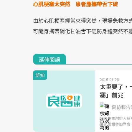
心肌梗塞太突然 患者應攜帶舌下碇
由於心肌梗塞經常來得突然，現場急救方
可隨身攜帶硝化甘油舌下碇防身體突然不
延伸閱讀
新知
2016-01-28
太重要了，
塞」前兆
健檢報告沒
寒舍集團創辦人蔡
醫師團體參加聚會