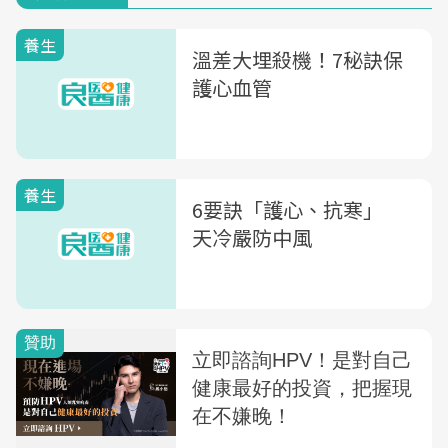
養生
溫差大埋殺機！7秘訣保
護心血管
養生
6要訣「護心、抗寒」
天冷嚴防中風