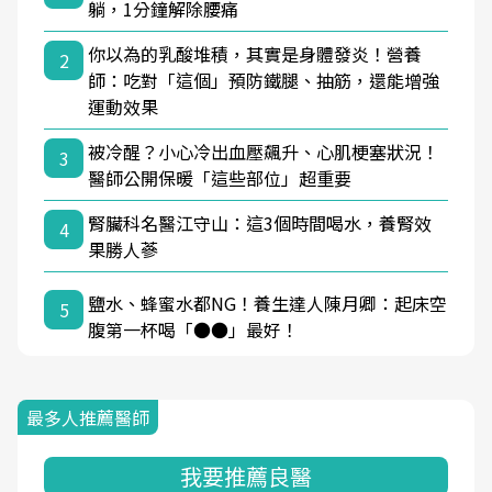
躺，1分鐘解除腰痛
你以為的乳酸堆積，其實是身體發炎！營養
2
師：吃對「這個」預防鐵腿、抽筋，還能增強
運動效果
被冷醒？小心冷出血壓飆升、心肌梗塞狀況！
3
醫師公開保暖「這些部位」超重要
腎臟科名醫江守山：這3個時間喝水，養腎效
4
果勝人蔘
鹽水、蜂蜜水都NG！養生達人陳月卿：起床空
5
腹第一杯喝「●●」最好！
最多人推薦醫師
我要推薦良醫