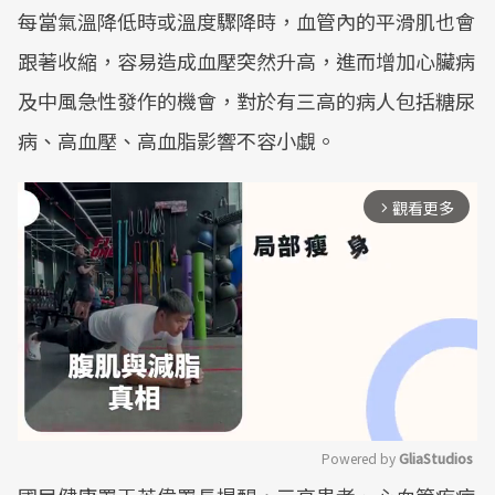
每當氣溫降低時或溫度驟降時，血管內的平滑肌也會
跟著收縮，容易造成血壓突然升高，進而增加心臟病
及中風急性發作的機會，對於有三高的病人包括糖尿
病、高血壓、高血脂影響不容小覷。
觀看更多
arrow_forward_ios
Powered by 
GliaStudios