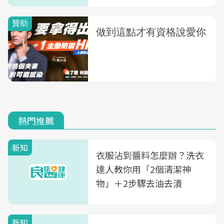
熱門推薦
新知
衣服沾到醬料怎麼辦？洗衣
達人教你用「2個清潔神
物」＋2步驟去油去漬
新知