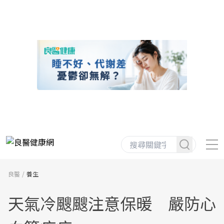
良醫
養生
天氣冷颼颼注意保暖 嚴防心