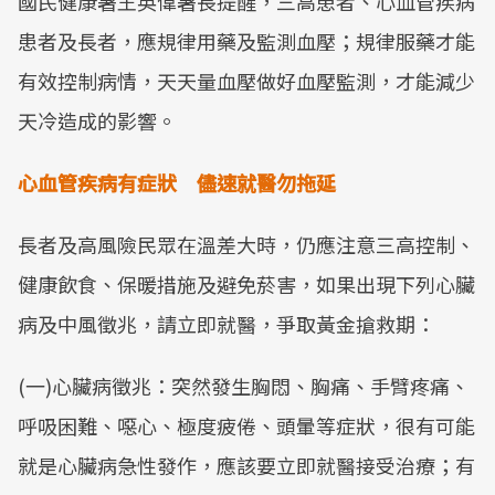
國民健康署王英偉署長提醒，三高患者、心血管疾病
Mute
患者及長者，應規律用藥及監測血壓；規律服藥才能
有效控制病情，天天量血壓做好血壓監測，才能減少
天冷造成的影響。
心血管疾病有症狀 儘速就醫勿拖延
長者及高風險民眾在溫差大時，仍應注意三高控制、
健康飲食、保暖措施及避免菸害，如果出現下列心臟
病及中風徵兆，請立即就醫，爭取黃金搶救期：
(一)心臟病徵兆：突然發生胸悶、胸痛、手臂疼痛、
呼吸困難、噁心、極度疲倦、頭暈等症狀，很有可能
就是心臟病急性發作，應該要立即就醫接受治療；有