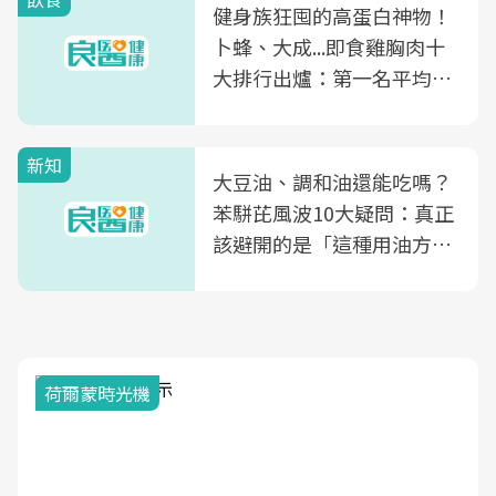
健身族狂囤的高蛋白神物！
卜蜂、大成...即食雞胸肉十
大排行出爐：第一名平均一
片不到50元
新知
大豆油、調和油還能吃嗎？
苯駢芘風波10大疑問：真正
該避開的是「這種用油方
式」
荷爾蒙時光機