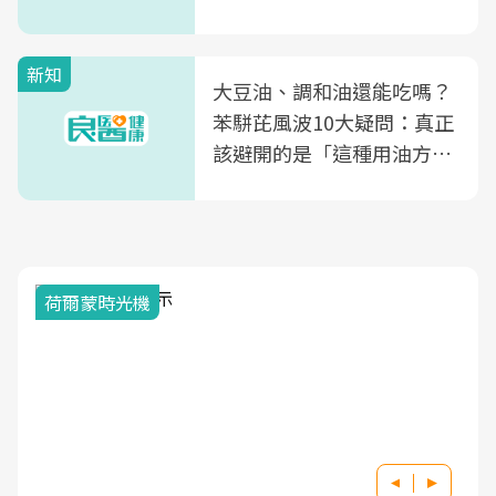
片不到50元
新知
大豆油、調和油還能吃嗎？
苯駢芘風波10大疑問：真正
該避開的是「這種用油方
式」
荷爾蒙時光機