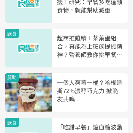
瘦！研究：早餐多吃這類
食物，就能幫助減重
飲食
超商推雞精＋茶葉蛋組
合，真能為上班族提振精
神？營養師教你挑早餐4
大原則
飲食
「吃錯早餐」讓血糖波動