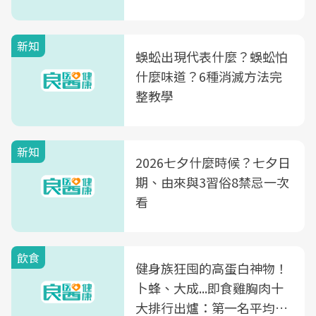
新知
蜈蚣出現代表什麼？蜈蚣怕
什麼味道？6種消滅方法完
整教學
新知
2026七夕什麼時候？七夕日
期、由來與3習俗8禁忌一次
看
飲食
健身族狂囤的高蛋白神物！
卜蜂、大成...即食雞胸肉十
大排行出爐：第一名平均一