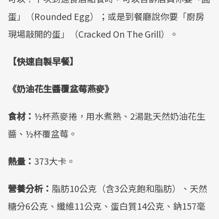
蛋」（Rounded Egg）；或是到餐廳說你要「廚房
現場敲開的蛋」（Cracked On The Grill）。
【快速自製早餐】
《奶油花生醬覆盆莓燕麥》
食材：
½杯燕麥捲，用水煮熟、2湯匙天然奶油花生
醬、½杯覆盆莓。
熱量：
373大卡。
營養分析：
脂肪10公克（含3公克飽和脂肪）、天然
糖分6公克、纖維11公克、蛋白質14公克、鈉157毫