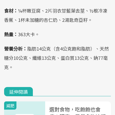
食材：
¼杯嫩豆腐、2片羽衣甘藍葉去莖、½根冷凍
香蕉、1杯未加糖的杏仁奶、2湯匙奇亞籽。
熱量：
363大卡。
營養分析：
脂肪14公克（含4公克飽和脂肪）、天然
糖分10公克、纖維13公克、蛋白質13公克、鈉77毫
克。
延伸閱讀
減肥
選對食物，吃飽飽也會