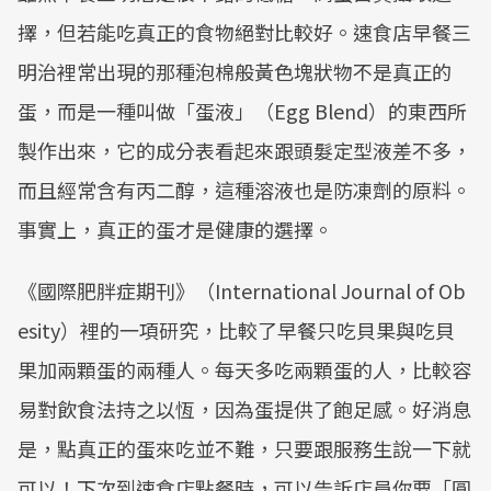
擇，但若能吃真正的食物絕對比較好。速食店早餐三
明治裡常出現的那種泡棉般黃色塊狀物不是真正的
蛋，而是一種叫做「蛋液」（Egg Blend）的東西所
製作出來，它的成分表看起來跟頭髮定型液差不多，
而且經常含有丙二醇，這種溶液也是防凍劑的原料。
事實上，真正的蛋才是健康的選擇。
《國際肥胖症期刊》（International Journal of Ob
esity）裡的一項研究，比較了早餐只吃貝果與吃貝
果加兩顆蛋的兩種人。每天多吃兩顆蛋的人，比較容
易對飲食法持之以恆，因為蛋提供了飽足感。好消息
是，點真正的蛋來吃並不難，只要跟服務生說一下就
可以！下次到速食店點餐時，可以告訴店員你要「圓