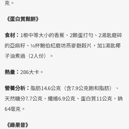
克。
《蛋白質鬆餅》
食材：
1根中等大小的香蕉、2顆蛋打勻、2湯匙磨碎
的亞麻籽、⅓杯鮑伯紅磨坊燕麥麩穀片，加1湯匙椰
子油煮過（2人份）。
熱量：
286大卡。
營養分析：
脂肪14.6公克（含7.9公克飽和脂肪）、
天然糖分7.7公克、纖維6.9公克、蛋白質11公克、鈉
64毫克。
《綠果昔》