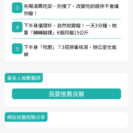
先喝湯再吃菜…別傻了，改變吃的順序不會讓
3
你瘦！
下半身循環好，自然就變瘦！一天3分鐘，她
4
靠「轉轉腳踝」6個月瘦15公斤
下半身「吃肥」？3招排毒祛濕，辦公室也能
5
做
最多人推薦醫師
我要推薦良醫
網友就醫經驗分享