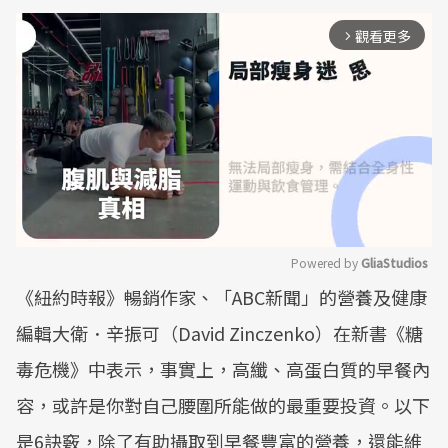
觀看更多
arrow_forward_ios
Powered by 
GliaStudios
《紐約時報》暢銷作家、「ABC新聞」的營養及健康
Mute
編輯大衛．辛振可（David Zinczenko）在新書《糖
毒危機》中表示，事實上，高纖、高蛋白質的早餐內
容，或許是你對自己腰圍所能做的最重要投資。以下
是6訣竅，除了有助攝取到早餐豐富的營養，還能維