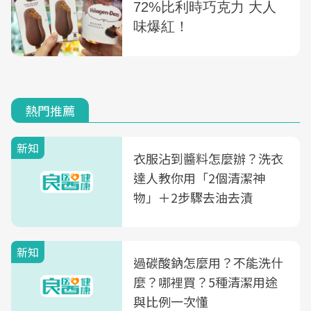
熱門推薦
新知
衣服沾到醬料怎麼辦？洗衣
達人教你用「2個清潔神
物」＋2步驟去油去漬
新知
過碳酸鈉怎麼用？不能洗什
麼？哪裡買？5種清潔用途
與比例一次懂