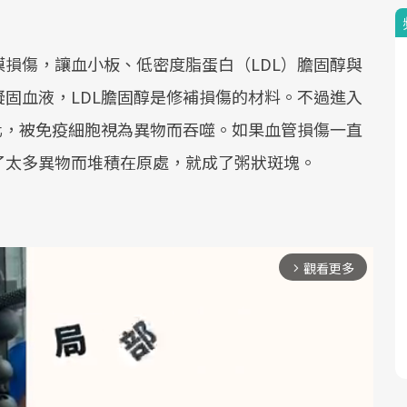
損傷，讓血小板、低密度脂蛋白（LDL）膽固醇與
固血液，LDL膽固醇是修補損傷的材料。不過進入
化，被免疫細胞視為異物而吞噬。如果血管損傷一直
了太多異物而堆積在原處，就成了粥狀斑塊。
觀看更多
arrow_forward_ios