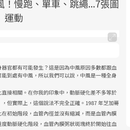
！慢跑、單車、跳繩...7張圖
」運動
面對超高齡社會的浪潮，台灣正在快速
2025年，就到良醫生活祭體驗「一站式
良醫健康網從「換季的身體變化」出
邁向「健康照護」的新時代。隨著國家
健康新生活」，從講座、體驗到運動，
發，透過醫學觀點與日常感受的對話，
身器官都有可能發生？這是因為中風原因多數都跟血
政策如「健康台灣推動委員會」與「長
全面啟動你的健康革命！
建立對亞健康的認知，進而引導實際的
可能到處有中風，所以我們可以說，中風是一種全身
照3.0」的推進，「預防醫學」已成全民
改善行動。
關注的核心議題。然而，健檢不只是醫
化直接相關。在你我的印象中，動脈硬化差不多等於
療院所的服務，更是民眾了解自身健康
，但實際上，這個說法不完全正確。1987 年芝加哥
狀況、啟動健康管理的重要起點。
化在初始階段，血管內徑並沒有縮減，而是血管內膜
前往專題
前往專題
前往專題
重度動脈硬化階段，血管內膜粥狀斑塊終於開始往血