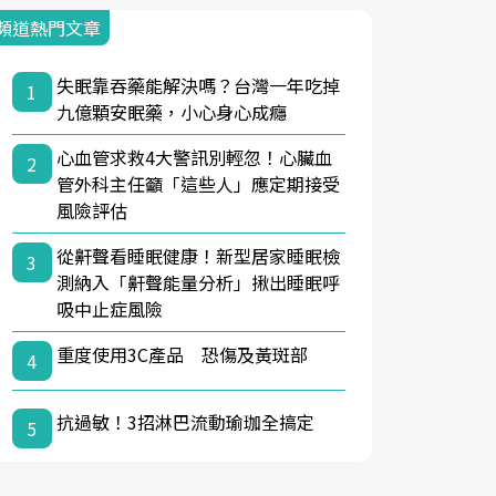
頻道熱門文章
失眠靠吞藥能解決嗎？台灣一年吃掉
1
九億顆安眠藥，小心身心成癮
心血管求救4大警訊別輕忽！心臟血
2
管外科主任籲「這些人」應定期接受
風險評估
從鼾聲看睡眠健康！新型居家睡眠檢
3
測納入「鼾聲能量分析」揪出睡眠呼
吸中止症風險
重度使用3C產品 恐傷及黃斑部
4
抗過敏！3招淋巴流動瑜珈全搞定
5