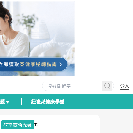
登入
專題
紐崔萊健康學堂
荷爾蒙時光機
2025健檢