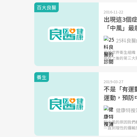
百大良醫
2016-11-22
出現這3個
「中風」最
25科良醫
根據世界衛生組織
癌症之後的第三大
養生
2019-03-27
不是「有運
運動，預防
健康特搜簿
腦中風的原因我們
一直到理性的邏輯