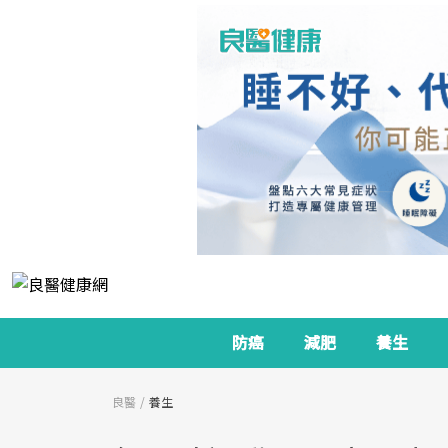
防癌
減肥
養生
良醫
養生