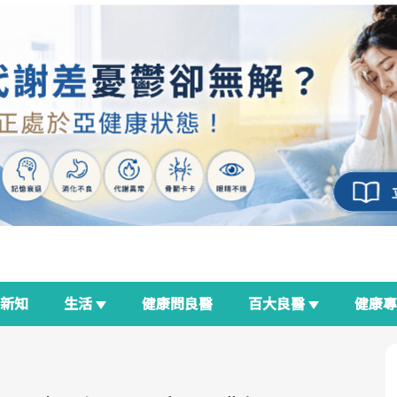
新知
生活
健康問良醫
百大良醫
健康
良醫生活祭
我與健康韌性的距離