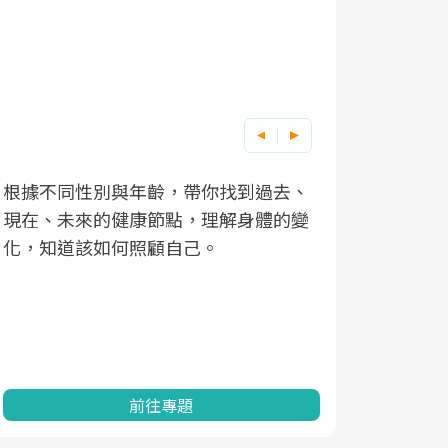
根據不同性別與年齡，帶你找到過去、
因應超高齡
現在、未來的健康節點，理解身體的變
「2025
化，知道該如何照顧自己。
康促進為目
民眾健康的
查、數據分
一起成為台
前往專題