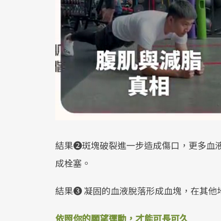
結果❷斑塊破裂進一步造成傷口，更多血
成栓塞。
結果❸ 凝固的血液脫落形成血塊，在其他
依照你的願望運動，才能可長可久