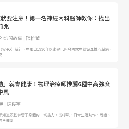
症狀要注意！第一名神經內科醫師教你：找出
前兆
的診間故事 | 陳稚華
（WHO）統計，中風自1990年以來是已開發國家中繼缺血性心臟病、
死
動」就會健康！物理治療師推薦6種中高強度
中風
 | 陳俊宇
都知道頭腦掌管了身體的一切能力，從呼吸、日常生活動作、說話、
思考都要