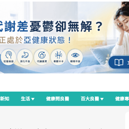
新知
生活
健康問良醫
百大良醫
健康
良醫生活祭
我與健康韌性的距離