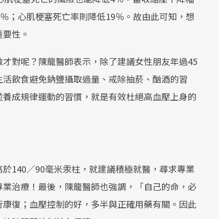
4％；心肌梗塞死亡率則降低19％。故由此可知，想
重要性。
才對呢？陳龍醫師表示，除了建議女性朋友年過45
生活飲食避免鈉鹽攝取過量、戒除抽菸、酗酒的習
並養成規律運動的習慣，就是有效杜絕高血壓上身的
於140／90毫米汞柱，就建議積極就醫，尋求專業
專業治療！最後，陳龍醫師也強調，「自己的命，必
行康復；血壓控制的好，多半與正確用藥有關。因此