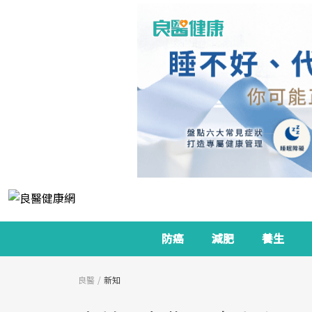
防癌
減肥
養生
良醫
新知