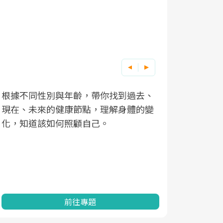
根據不同性別與年齡，帶你找到過去、
因應超高齡
現在、未來的健康節點，理解身體的變
「2025
化，知道該如何照顧自己。
康促進為目
民眾健康的
查、數據分
一起成為台
前往專題