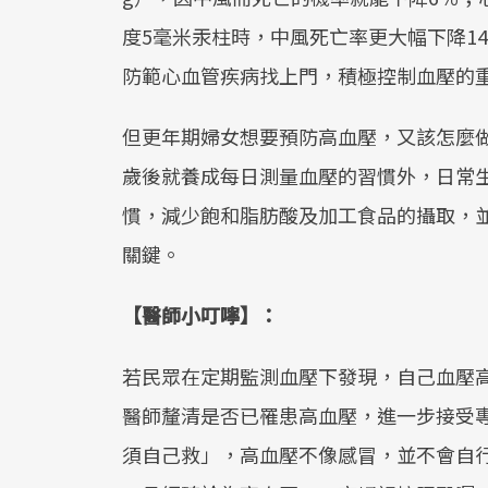
度5毫米汞柱時，中風死亡率更大幅下降1
防範心血管疾病找上門，積極控制血壓的
但更年期婦女想要預防高血壓，又該怎麼做
歲後就養成每日測量血壓的習慣外，日常
慣，減少飽和脂肪酸及加工食品的攝取，
關鍵。
【醫師小叮嚀】：
若民眾在定期監測血壓下發現，自己血壓高
醫師釐清是否已罹患高血壓，進一步接受
須自己救」，高血壓不像感冒，並不會自