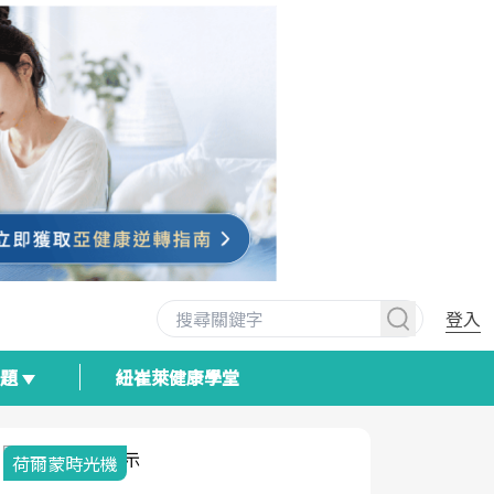
登入
專題
紐崔萊健康學堂
荷爾蒙時光機
2025健檢