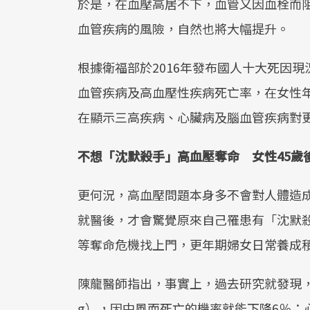
於是，在血壓高居不下，血管又因血栓而
血管疾病的風險，自然也將大幅提升。
根據衛福部於2016年發布國人十大死因
血管疾病及高血壓性疾病死亡率，在女性年
在顯示三高疾病、心臟病及腦血管疾病對
不想「沈默殺手」高血壓奪命 女性45歲
更何況，高血壓問題本身多不會對人體造
就醫後，才會驚覺原來自己罹患有「沈默
等奪命危機找上門，更年期婦女日常養成
陳龍醫師指出，事實上，過去研究就發現，
g），因中風而死亡的機率就能下降6％；