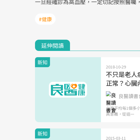
一旦經確診為高血壓，一定切記按照醫囑
#健康
延伸閱讀
新知
2018-10-29
不只是老人
正常？心臟內
良醫讀書會
台灣平均每1個多小
具意義，從這一
新知
2015-03-11