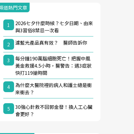
頻道熱門文章
2026七夕什麼時候？七夕日期、由來
1
與3習俗8禁忌一次看
濾藍光產品真有效？ 醫師告訴你
2
每分鐘190萬腦細胞死亡！把握中風
3
黃金救援4.5小時，醫警告：遇3症狀
快打119搶時間
為什麼大醫院裡的病人和護士總是衝
4
來衝去？
30強心針救不回郭金發！換人工心臟
5
會更好？