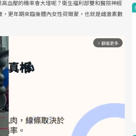
患高血壓的機率會大增呢？衛生福利部雙和醫院神經
歲，更年期來臨後體內女性荷爾蒙，也就是雌激素數
觀看更多
arrow_forward_ios