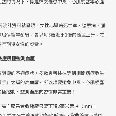
阻塞的情況下，停經婦女罹患中風、心肌梗塞等心腦
現況統計資料就發現，女性心臟病死亡率、糖尿病、腦
屆停經年齡後，會以每5歲近乎1倍的速度上升。在
更年期後女性的威脅。
後應積極監測血壓
成明顯的不適症狀，多數患者往往等到相關病症發生
殺手」之稱的高血壓。所以想要避免中風、心肌梗塞
積極控制、監測血壓的習慣非常重要！
高血壓患者收縮壓只要下降2毫米汞柱（mmH
心肌梗塞死亡的風險也能降低4％。當收縮壓下降幅