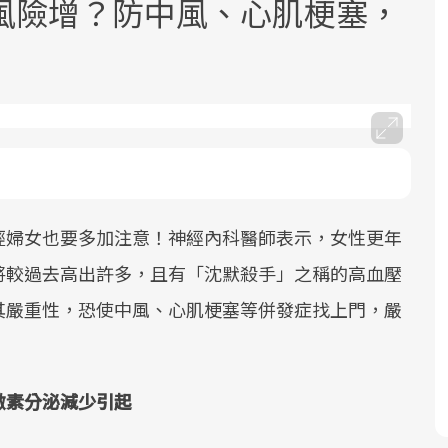
風險增？防中風、心肌梗塞，
面對超高齡社會的浪潮，台灣正在快速
2025年，就到良醫生活祭體驗「一站式
良醫健康網從「換季的身體變化」出
邁向「健康照護」的新時代。隨著國家
健康新生活」，從講座、體驗到運動，
發，透過醫學觀點與日常感受的對話，
經婦女也要多加注意！神經內科醫師表示，女性更年
政策如「健康台灣推動委員會」與「長
全面啟動你的健康革命！
建立對亞健康的認知，進而引導實際的
將較過去高出許多，且有「沈默殺手」之稱的高血壓
照3.0」的推進，「預防醫學」已成全民
改善行動。
關注的核心議題。然而，健檢不只是醫
其嚴重性，恐使中風、心肌梗塞等併發症找上門，嚴
療院所的服務，更是民眾了解自身健康
狀況、啟動健康管理的重要起點。
激素分泌減少引起
前往專題
前往專題
前往專題