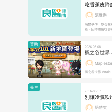
吃香蕉皮降
張世傑
坊間盛傳「吃香蕉
者，因持續用吃香
養生
2016-06-17
別讓冷氣吹
駱慧雯