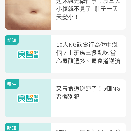
新知
10大NG飲食行為你中幾
個？上班族三餐亂吃 當
心胃酸過多、胃食道逆流
養生
又胃食道逆流了！5個NG
習慣別犯
新知