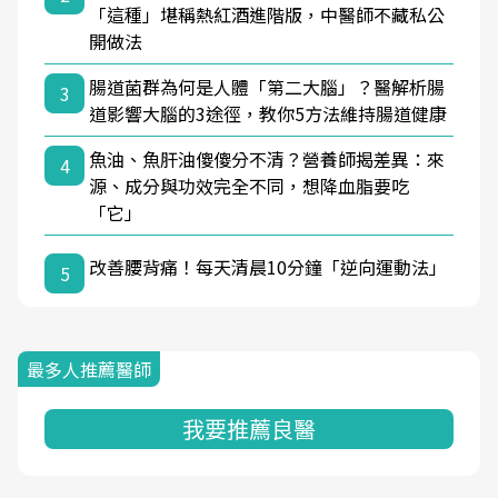
「這種」堪稱熱紅酒進階版，中醫師不藏私公
開做法
腸道菌群為何是人體「第二大腦」？醫解析腸
3
道影響大腦的3途徑，教你5方法維持腸道健康
魚油、魚肝油傻傻分不清？營養師揭差異：來
4
源、成分與功效完全不同，想降血脂要吃
「它」
改善腰背痛！每天清晨10分鐘「逆向運動法」
5
最多人推薦醫師
我要推薦良醫