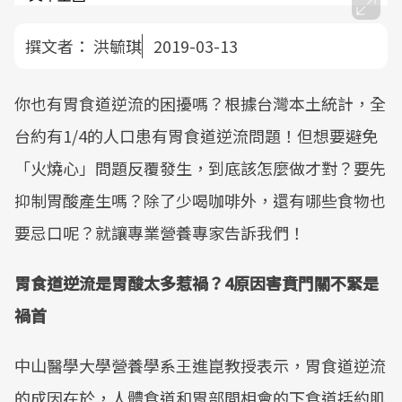
撰文者：
洪毓琪
2019-03-13
你也有胃食道逆流的困擾嗎？根據台灣本土統計，全
台約有1/4的人口患有胃食道逆流問題！但想要避免
「火燒心」問題反覆發生，到底該怎麼做才對？要先
抑制胃酸產生嗎？除了少喝咖啡外，還有哪些食物也
要忌口呢？就讓專業營養專家告訴我們！
胃食道逆流是胃酸太多惹禍？4原因害賁門關不緊是
禍首
中山醫學大學營養學系王進崑教授表示，胃食道逆流
的成因在於，人體食道和胃部間相會的下食道括約肌