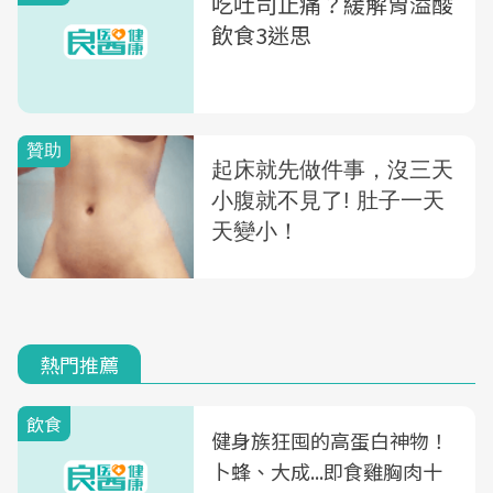
吃吐司止痛？緩解胃溢酸
飲食3迷思
熱門推薦
飲食
健身族狂囤的高蛋白神物！
卜蜂、大成...即食雞胸肉十