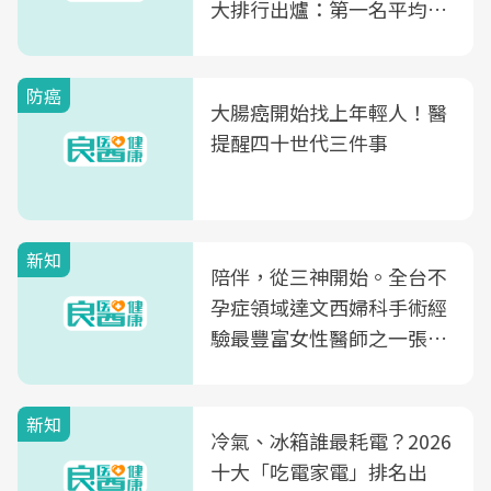
大排行出爐：第一名平均一
片不到50元
防癌
大腸癌開始找上年輕人！醫
提醒四十世代三件事
新知
陪伴，從三神開始。全台不
孕症領域達文西婦科手術經
驗最豐富女性醫師之一張永
玲領軍，打造全台首創「生
殖銀行概念形象館」，攜手
新知
光田醫院建構360度女性健
冷氣、冰箱誰最耗電？2026
康照護生態圈
十大「吃電家電」排名出