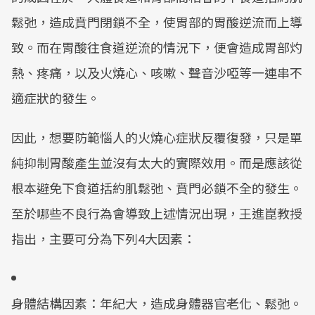
鬆弛，造成賁門閉鎖不全，使胃部的胃酸逆流而上導
致。而在胃酸往食道逆流的情況下，便會造成胃部灼
熱、疼痛，以及火燒心、咳嗽、聲音沙啞等一連串不
適症狀的發生。
因此，想要防範惱人的火燒心症狀反覆復發，只是單
純抑制胃酸產生並沒有太大的實際效用。而是應該從
根本避免下食道括約肌鬆弛、賁門必鎖不全的發生。
至於哪些不良行為會導致上述情況出現，王進崑教授
指出，主要可分為下列4大因素：
身體結構因素：年紀大，造成身體器官老化、鬆弛。