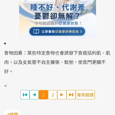
食物因素：某些特定食物也會誘發下食道括約肌、肌
肉，以及支氣管不自主擴張、鬆弛，使賁門更關不
好。
<
1
2
單頁閱讀
#健康