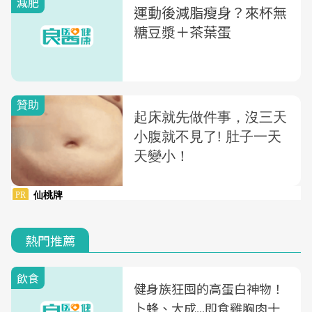
減肥
運動後減脂瘦身？來杯無
糖豆漿＋茶葉蛋
熱門推薦
飲食
健身族狂囤的高蛋白神物！
卜蜂、大成...即食雞胸肉十