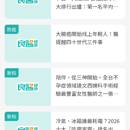
大排行出爐：第一名平均一
片不到50元
防癌
大腸癌開始找上年輕人！醫
提醒四十世代三件事
新知
陪伴，從三神開始。全台不
孕症領域達文西婦科手術經
驗最豐富女性醫師之一張永
玲領軍，打造全台首創「生
殖銀行概念形象館」，攜手
新知
光田醫院建構360度女性健
冷氣、冰箱誰最耗電？2026
康照護生態圈
十大「吃電家電」排名出