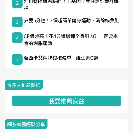
別再嫌陳妍希臉胖了！基因早就注定你會胖哪
2
裡
只要5分鐘！3個超簡單健身運動，消除鮪魚肚
3
CP值超高！花4分鐘鍛鍊全身肌肉》一定要學
4
會的燃脂運動
潔西卡艾芭吃甜椒減重 維生素C讚
5
最多人推薦醫師
我要推薦良醫
網友就醫經驗分享