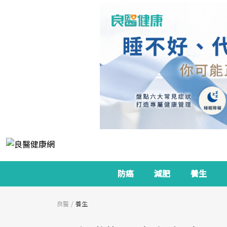
防癌
減肥
養生
良醫
養生