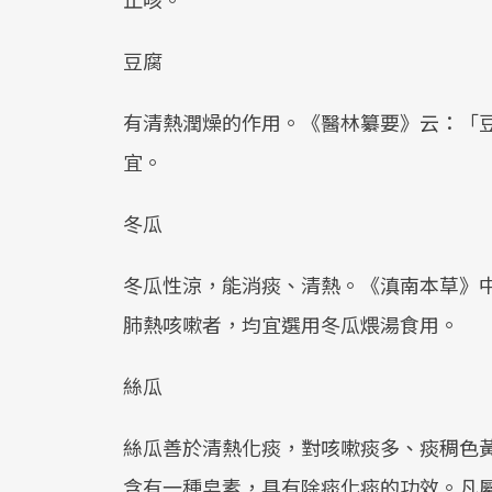
豆腐
有清熱潤燥的作用。《醫林纂要》云：「豆
宜。
冬瓜
冬瓜性涼，能消痰、清熱。《滇南本草》
肺熱咳嗽者，均宜選用冬瓜煨湯食用。
絲瓜
絲瓜善於清熱化痰，對咳嗽痰多、痰稠色
含有一種皂素，具有除痰化痰的功效。凡