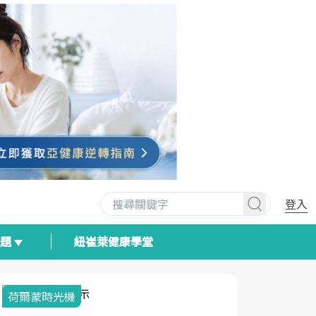
登入
專題
紐崔萊健康學堂
荷爾蒙時光機
2025健檢