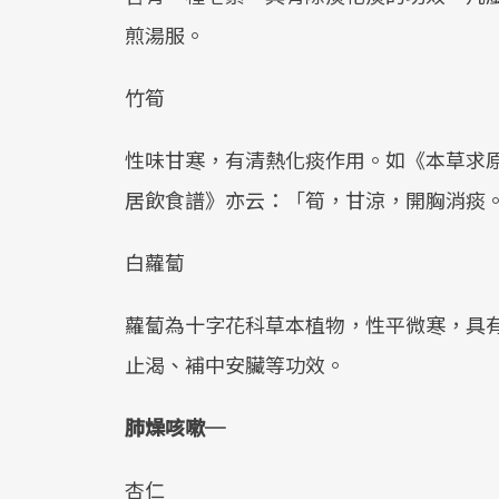
煎湯服。
竹筍
性味甘寒，有清熱化痰作用。如《本草求
居飲食譜》亦云：「筍，甘涼，開胸消痰
白蘿蔔
蘿蔔為十字花科草本植物，性平微寒，具
止渴、補中安臟等功效。
肺燥咳嗽─
杏仁