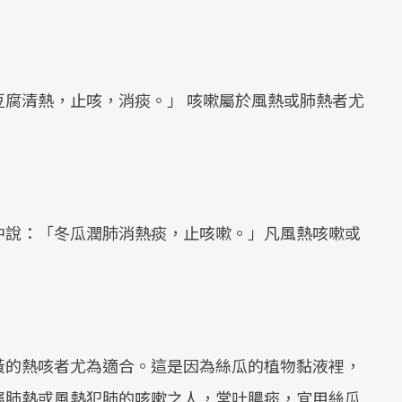
腐清熱，止咳，消痰。」 咳嗽屬於風熱或肺熱者尤
中說：「冬瓜潤肺消熱痰，止咳嗽。」凡風熱咳嗽或
黃的熱咳者尤為適合。這是因為絲瓜的植物黏液裡，
屬肺熱或風熱犯肺的咳嗽之人，常吐膿痰，宜用絲瓜