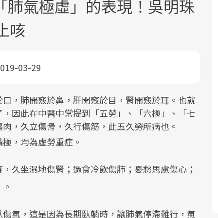
「肺氣極虛」的表現！吳明珠
止咳
019-03-29
面對超高齡社會的浪潮，台灣正在快速
2025年，就到良醫生活祭體驗「一站式
良醫健康網從「換季的身體變化」出
於口，肺開竅於鼻，肝開竅於目，腎開竅於耳。也就
邁向「健康照護」的新時代。隨著國家
健康新生活」，從講座、體驗到運動，
發，透過醫學觀點與日常感受的對話，
了，因此在中醫中常提到「五勞」、「六極」、「七
政策如「健康台灣推動委員會」與「長
全面啟動你的健康革命！
建立對亞健康的認知，進而引導實際的
傷肉，久立傷骨，久行傷筋，此五久勞所病也。
照3.0」的推進，「預防醫學」已成全民
改善行動。
精極，均為虛勞重症。
關注的核心議題。然而，健檢不只是醫
療院所的服務，更是民眾了解自身健康
度，久坐濕地傷腎；過食冷飲傷肺；憂愁思慮傷心；
狀況、啟動健康管理的重要起點。
」。
前往專題
前往專題
前往專題
臥傷氣，這是因為長期臥躺時，讓肺氣停滯難行，氣