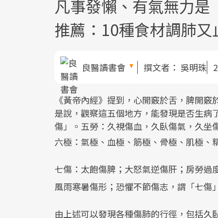
凡事發懶、有氣無力是
推薦：10種食材調肺又
良醫讀書會
撰文者：
吳明珠
2
《黃帝內經》提到，心開竅於舌，脾開竅
是說，觀察這五個地方，能發現是否生病
傷」。五勞：久視傷血，久臥傷氣，久坐
六極：氣極、血極、筋極、骨極、肌極、
七傷：太飽傷脾；大怒氣逆傷肝；房勞過
風雨寒暑傷形；恐懼不節傷志，謂「七傷
由上述可以發現各種傷肺的行徑，包括久