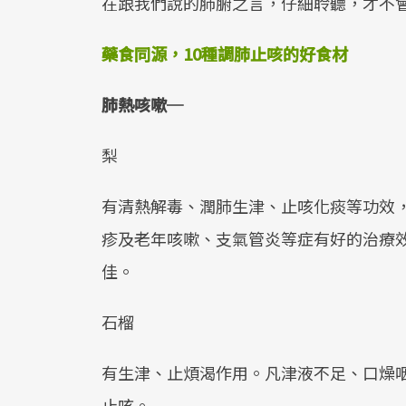
在跟我們說的肺腑之言，仔細聆聽，才不
藥食同源，10種調肺止咳的好食材
肺熱咳嗽─
梨
有清熱解毒、潤肺生津、止咳化痰等功效，
疹及老年咳嗽、支氣管炎等症有好的治療
佳。
石榴
有生津、止煩渴作用。凡津液不足、口燥
止咳。