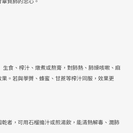
會辜負肺的忠心。
 生食、榨汁、燉煮或熬膏，對肺熱、肺燥咳嗽、麻
效果。若與荸薺、蜂蜜、甘蔗等榨汁同服，效果更
咽乾者，可用石榴搗汁或煎湯飲，能清熱解毒、潤肺