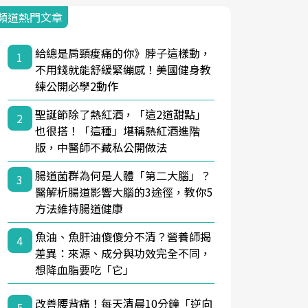
頻道熱門文章
給總是肩頸痠痛的你》脖子這樣動，
1
不用錢就能舒緩緊繃感！美國健身教
練公開必學2動作
聖誕節除了熱紅酒，「這2道甜點」
2
也很搭！「這種」堪稱熱紅酒進階
版，中醫師不藏私公開做法
腸道菌群為何是人體「第二大腦」？
3
醫解析腸道影響大腦的3途徑，教你5
方法維持腸道健康
魚油、魚肝油傻傻分不清？營養師揭
4
差異：來源、成分與功效完全不同，
想降血脂要吃「它」
改善腰背痛！每天清晨10分鐘「逆向
5