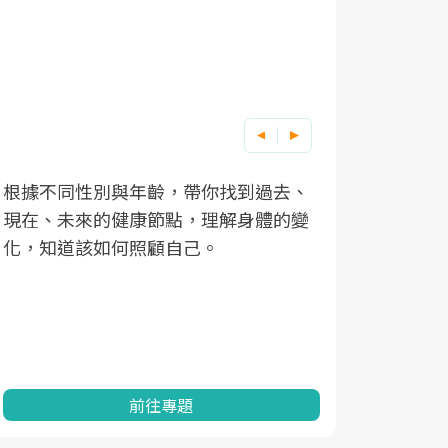
根據不同性別與年齡，帶你找到過去、
因應超高齡
現在、未來的健康節點，理解身體的變
「2025
化，知道該如何照顧自己。
康促進為目
民眾健康的
查、數據分
一起成為台
前往專題