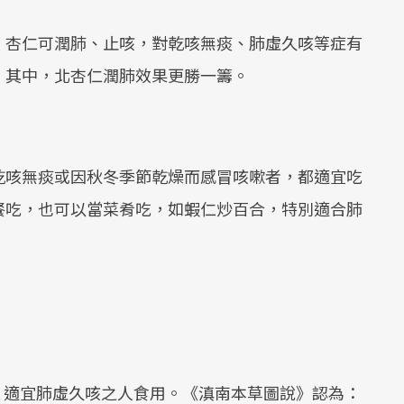
。杏仁可潤肺、止咳，對乾咳無痰、肺虛久咳等症有
，其中，北杏仁潤肺效果更勝一籌。
乾咳無痰或因秋冬季節乾燥而感冒咳嗽者，都適宜吃
餐吃，也可以當菜肴吃，如蝦仁炒百合，特別適合肺
， 適宜肺虛久咳之人食用。《滇南本草圖說》認為：