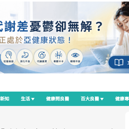
新知
生活
健康問良醫
百大良醫
健康
良醫生活祭
我與健康韌性的距離