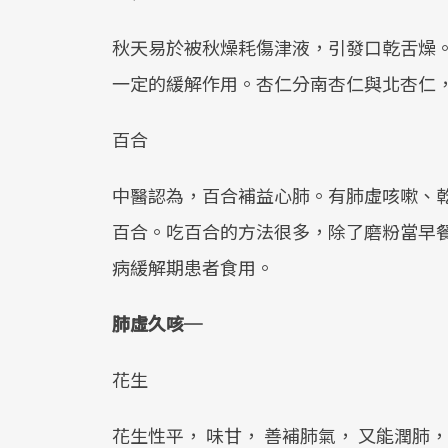
秋天易於被秋燥耗傷津液，引發口乾舌燥
一定的緩解作用。杏仁分南杏仁與北杏仁
百合
中醫認為，百合補益心肺。有肺虛咳嗽、
百合。吃百合的方法很多，除了磨粉當早
病緩解期患者食用。
肺虛久咳─
花生
花生性平， 味甘， 善補肺氣， 又能潤肺