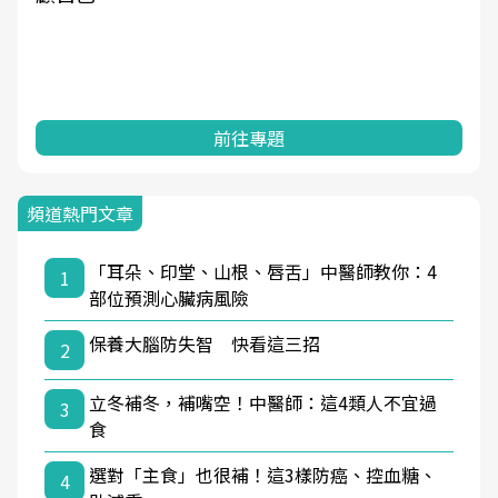
前往專題
頻道熱門文章
「耳朵、印堂、山根、唇舌」中醫師教你：4
1
部位預測心臟病風險
保養大腦防失智 快看這三招
2
立冬補冬，補嘴空！中醫師：這4類人不宜過
3
食
選對「主食」也很補！這3樣防癌、控血糖、
4