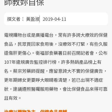
師教妳自保
撰文者：
黃盈淑
2019-04-11
電視購物台或是廣播電台，常有許多誇大療效的保健
食品，民眾買回家食用後，沒療效不打緊，有些久服
還傷肝更傷心。衛福部食藥署日前召開記者會，公布
107年違規廣告監控排行榜，許多熱銷產品榜上有
名。蔡宗芳藥師提醒，應留意誇大不實的保健廣告，
更年期婦女更要睜大眼睛看清楚，若已出現不適症
狀，建議遵照醫囑服用藥物，會比保健食品來得可靠
且有效。
治療以藥物為主 保健食品是輔