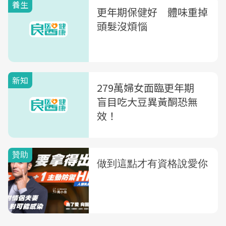
養生
更年期保健好 體味重掉
頭髮沒煩惱
新知
279萬婦女面臨更年期
盲目吃大豆異黃酮恐無
效！