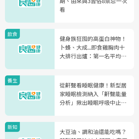
期、由來與3習俗8禁忌一次
看
飲食
健身族狂囤的高蛋白神物！
卜蜂、大成...即食雞胸肉十
大排行出爐：第一名平均一
片不到50元
養生
從鼾聲看睡眠健康！新型居
家睡眠檢測納入「鼾聲能量
分析」揪出睡眠呼吸中止症
風險
新知
大豆油、調和油還能吃嗎？