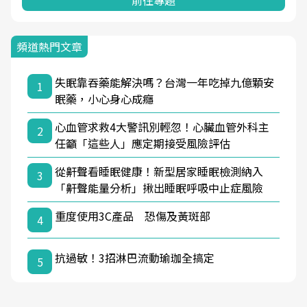
前往專題
頻道熱門文章
失眠靠吞藥能解決嗎？台灣一年吃掉九億顆安
1
眠藥，小心身心成癮
心血管求救4大警訊別輕忽！心臟血管外科主
2
任籲「這些人」應定期接受風險評估
從鼾聲看睡眠健康！新型居家睡眠檢測納入
3
「鼾聲能量分析」揪出睡眠呼吸中止症風險
重度使用3C產品 恐傷及黃斑部
4
抗過敏！3招淋巴流動瑜珈全搞定
5