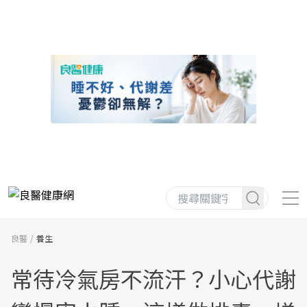
良醫
養生
常待冷氣房不流汗？小心代謝