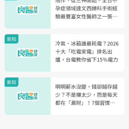
陪伴，從三神開始。全台不
孕症領域達文西婦科手術經
驗最豐富女性醫師之一張永
玲領軍，打造全台首創「生
殖銀行概念形象館」，攜手
新知
光田醫院建構360度女性健
冷氣、冰箱誰最耗電？2026
康照護生態圈
十大「吃電家電」排名出
爐，台電教你省下15％電力
新知
明明薪水沒變，錢卻越存越
少？不是賺太少，而是每天
都在「漏財」！7個習慣一
次看