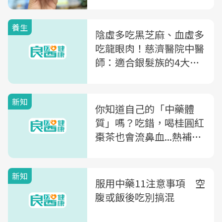
養生
陰虛多吃黑芝麻、血虛多
吃龍眼肉！慈濟醫院中醫
師：適合銀髮族的4大類
「養生菜單」
新知
你知道自己的「中藥體
質」嗎？吃錯，喝桂圓紅
棗茶也會流鼻血...熱補、
涼補，4大體質怎麼補？
新知
服用中藥11注意事項 空
腹或飯後吃別搞混