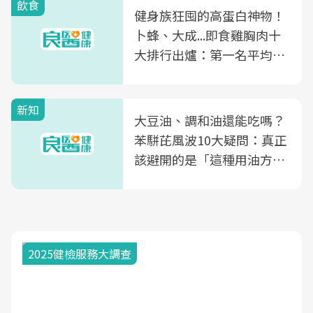
飲食
健身族狂囤的高蛋白神物！
卜蜂、大成...即食雞胸肉十
大排行出爐：第一名平均一
片不到50元
新知
大豆油、調和油還能吃嗎？
苯駢芘風波10大疑問：真正
該避開的是「這種用油方
式」
2025健檢服務大調查