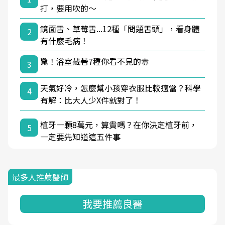
打，要用吹的～
鏡面舌、草莓舌...12種「問題舌頭」，看身體
2
有什麼毛病！
驚！浴室藏著7種你看不見的毒
3
天氣好冷，怎麼幫小孩穿衣服比較適當？科學
4
有解：比大人少X件就對了！
植牙一顆8萬元，算貴嗎？在你決定植牙前，
5
一定要先知道這五件事
最多人推薦醫師
我要推薦良醫