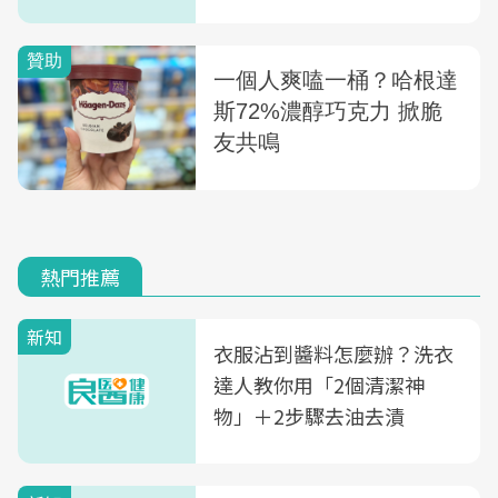
熱門推薦
新知
衣服沾到醬料怎麼辦？洗衣
達人教你用「2個清潔神
物」＋2步驟去油去漬