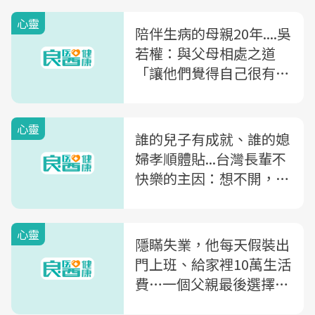
心靈
陪伴生病的母親20年....吳
若權：與父母相處之道
「讓他們覺得自己很有
用」
心靈
誰的兒子有成就、誰的媳
婦孝順體貼...台灣長輩不
快樂的主因：想不開，放
不下
心靈
隱瞞失業，他每天假裝出
門上班、給家裡10萬生活
費…一個父親最後選擇殺
死妻女的悲慘故事啟示