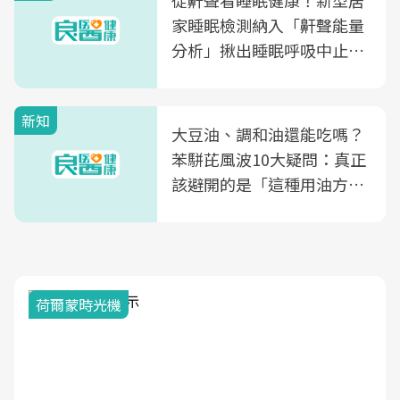
從鼾聲看睡眠健康！新型居
家睡眠檢測納入「鼾聲能量
分析」揪出睡眠呼吸中止症
風險
新知
大豆油、調和油還能吃嗎？
苯駢芘風波10大疑問：真正
該避開的是「這種用油方
式」
荷爾蒙時光機