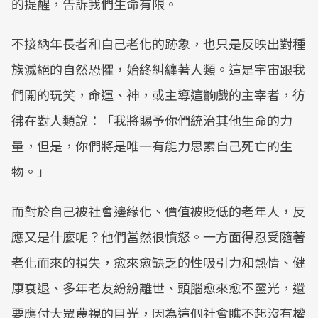
的提醒，告訴我們生命有限。
不接納年長者和自己老化的跡象，也只是反映出對種
族滅絕的自然恐懼，始終糾纏著人類。這是宇宙跟我
們開的玩笑，命運、神，或主導這齣戲的主宰者，彷
彿在對人類說：「我將賜予你們統治其他生命的力
量，但是，你們將是唯一有能力思索自己死亡的生
物。」
而對於自己被社會邊緣化、價值被貶低的老年人，反
應又是什麼呢？他們當然很憤怒。一方面得忍受隨著
老化而來的損失，愈來愈缺乏的性吸引力和熱情、健
康衰退、多年老友紛紛離世、頭腦愈來愈不靈光，還
要應付大眾蔑視的目光，因為這個社會瞧不起沒有權