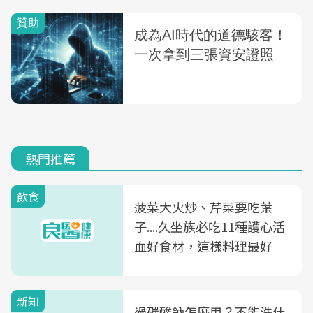
熱門推薦
飲食
菠菜大火炒、芹菜要吃葉
子....久坐族必吃11種護心活
血好食材，這樣料理最好
新知
過碳酸鈉怎麼用？不能洗什