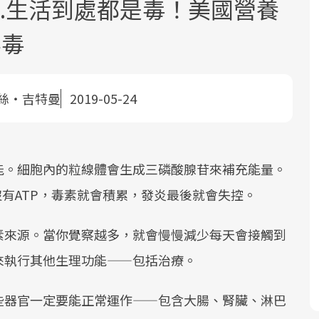
..生活到處都是毒！美國營養
排毒
絲‧吉特曼
2019-05-24
面對超高齡社會的浪潮，台灣正在快速
2025年，就到良醫生活祭體驗「一站式
良醫健康網從「換季的身體變化」出
邁向「健康照護」的新時代。隨著國家
健康新生活」，從講座、體驗到運動，
發，透過醫學觀點與日常感受的對話，
能。細胞內的粒線體會生成三磷酸腺苷來補充能量。
政策如「健康台灣推動委員會」與「長
全面啟動你的健康革命！
建立對亞健康的認知，進而引導實際的
沒有ATP，毒素就會積累，發炎最後就會失控。
照3.0」的推進，「預防醫學」已成全民
改善行動。
關注的核心議題。然而，健檢不只是醫
素來源。當你覺察越多，就會慢慢減少每天會接觸到
療院所的服務，更是民眾了解自身健康
狀況、啟動健康管理的重要起點。
來執行其他生理功能——包括治療。
前往專題
前往專題
前往專題
些器官一定要能正常運作——包含大腸、腎臟、淋巴