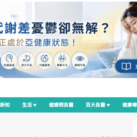
新知
生活
健康問良醫
百大良醫
健康
良醫生活祭
我與健康韌性的距離