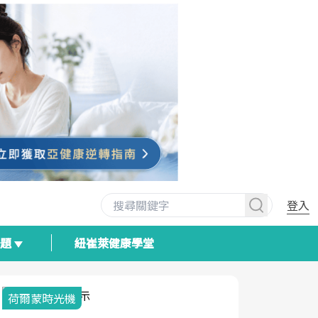
登入
專題
紐崔萊健康學堂
荷爾蒙時光機
2025健檢