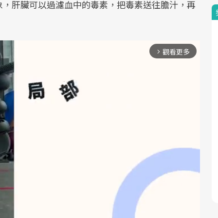
象，肝臟可以過濾血中的毒素，把毒素送往膽汁，再
觀看更多
arrow_forward_ios