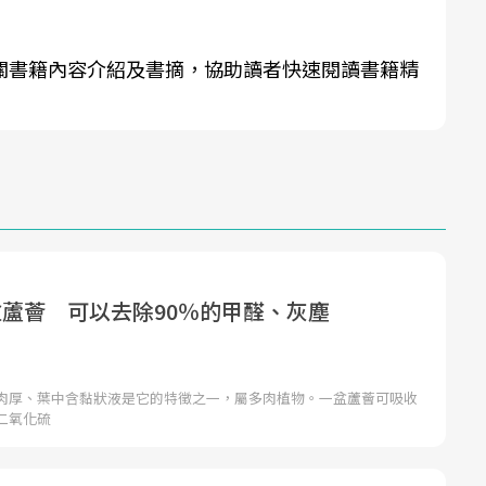
關書籍內容介紹及書摘，協助讀者快速閱讀書籍精
盆蘆薈 可以去除90％的甲醛、灰塵
肉厚、葉中含黏狀液是它的特徵之一，屬多肉植物。一盆蘆薈可吸收
二氧化硫