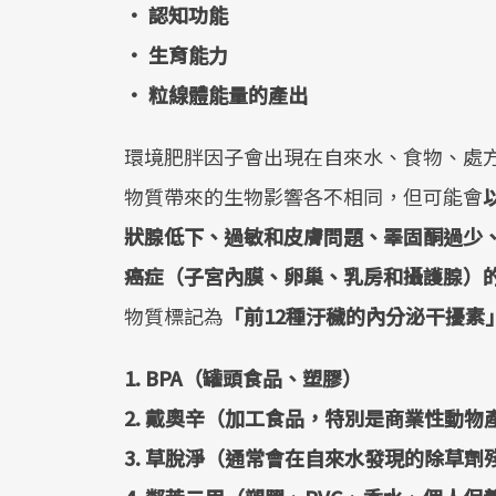
• 認知功能
• 生育能力
• 粒線體能量的產出
環境肥胖因子會出現在自來水、食物、處
物質帶來的生物影響各不相同，但可能會
狀腺低下、過敏和皮膚問題、睪固酮過少
癌症（子宮內膜、卵巢、乳房和攝護腺）
物質標記為
「前12種汙穢的內分泌干擾素
1. BPA（罐頭食品、塑膠）
2. 戴奧辛（加工食品，特別是商業性動物
3. 草脫淨（通常會在自來水發現的除草劑