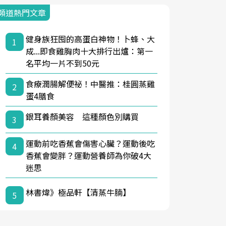
頻道熱門文章
健身族狂囤的高蛋白神物！卜蜂、大
1
成...即食雞胸肉十大排行出爐：第一
名平均一片不到50元
食療潤腸解便祕！中醫推：桂圓蒸雞
2
蛋4膳食
銀耳養顏美容 這種顏色別購買
3
運動前吃香蕉會傷害心臟？運動後吃
4
香蕉會變胖？運動營養師為你破4大
迷思
林書煒》極品軒【清蒸牛腩】
5