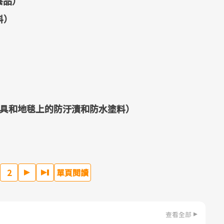
養品）
料）
）
、家具和地毯上的防汙漬和防水塗料）
2
單頁閱讀
查看全部