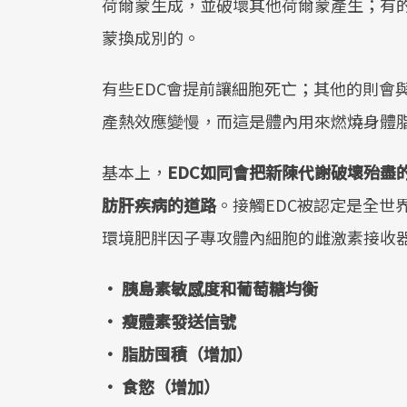
荷爾蒙生成，並破壞其他荷爾蒙產生；有
蒙換成別的。
有些EDC會提前讓細胞死亡；其他的則會
產熱效應變慢，而這是體內用來燃燒身體
基本上，
EDC如同會把新陳代謝破壞殆盡
肪肝疾病的道路
。接觸EDC被認定是全世
環境肥胖因子專攻體內細胞的雌激素接收
• 胰島素敏感度和葡萄糖均衡
• 瘦體素發送信號
• 脂肪囤積（增加）
• 食慾（增加）