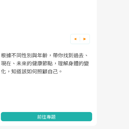
根據不同性別與年齡，帶你找到過去、
因應超高齡
現在、未來的健康節點，理解身體的變
「2025
化，知道該如何照顧自己。
康促進為目
民眾健康的
查、數據分
一起成為台
前往專題