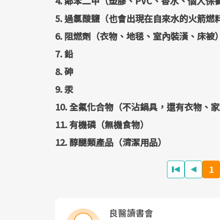
4. 鄰苯二甲（塑膠、PVC、香水、個人保
5. 過氯酸鹽（也會出現在自來水的火箭燃
6. 阻燃劑（衣物、地毯、室內裝潢、床被
7. 鉛
8. 砷
9. 汞
10. 全氟化合物（不沾鍋具，還有衣物
11. 有機磷（無機食物）
12. 醇醚類產品（清潔用品）
1
良醫讀書會