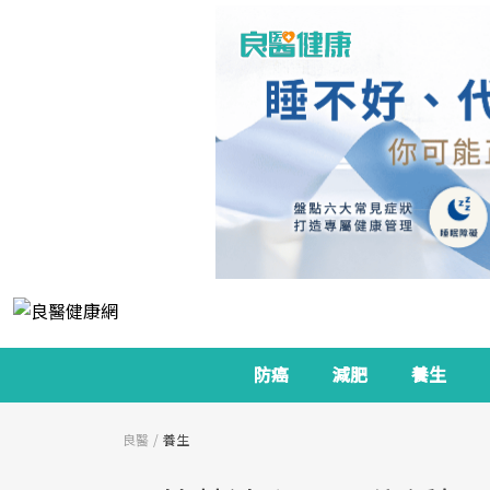
防癌
減肥
養生
良醫
養生