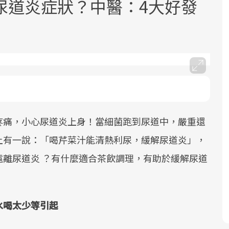
尿道炎症狀？中醫：4大好發
面對超高齡社會的浪潮，台灣正在快速
2025年，就到良醫生活祭體驗「一站式
良醫健康網從「換季的身體變化」出
邁向「健康照護」的新時代。隨著國家
健康新生活」，從講座、體驗到運動，
發，透過醫學觀點與日常感受的對話，
疼痛，小心尿道炎上身！當細菌跑到尿道中，嚴重還
政策如「健康台灣推動委員會」與「長
全面啟動你的健康革命！
建立對亞健康的認知，進而引導實際的
上有一說：「喝芹菜汁能清熱利尿，緩解尿道炎」，
照3.0」的推進，「預防醫學」已成全民
改善行動。
關注的核心議題。然而，健檢不只是醫
離尿道炎 ？有什麼適合茶飲調理，有助於緩解尿道
療院所的服務，更是民眾了解自身健康
狀況、啟動健康管理的重要起點。
水喝太少等引起
前往專題
前往專題
前往專題