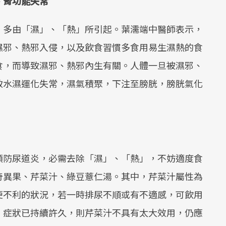
、腎功能失常
，多由「濕」、「熱」所引起。葉濡端中醫師表示，
濕邪、熱邪入侵，以及飲食習慣多食用易生濕熱的食
食，而導致濕邪、熱邪內生有關。人體一旦被濕邪、
致水濕運化失常，濕氣積聚，下注至膀胱，膀胱氣化
預防尿道炎，必需去除「濕」、「熱」，不妨適度食
奇異果、芹菜汁、綠豆薏仁湯。其中，芹菜汁屬性為
便不利的狀況，若一時排尿不順或有不適感，可飲用
、症狀已持續許久，則芹菜汁不具有太大效用，仍應