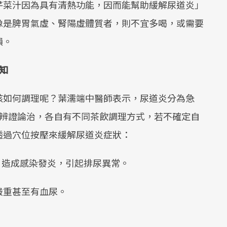
芹菜汁因為具有清熱功能，因而能幫助緩解尿道炎」
像是脾胃氣虛、腎陽虛體質者，則不宜多喝，或需要
損。
知
該如何調理呢？葉濡端中醫師表示，尿道炎分為急
醫辨證論治，各自有不同茶飲調理方式，若不確定自
透過穴位按壓來緩解尿道炎症狀：
，造成感染發炎，引起排尿異常。
嚴重甚至有血尿。