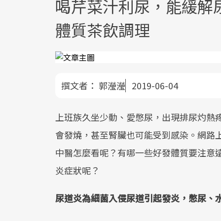
喝芹菜汁利尿，能緩解
體質茶飲調理
撰文者：
郭瀅瀅
2019-06-04
上班族久坐少動、愛憋尿，出現排尿灼熱
會發燒，甚至腎臟也可能受到感染。網路
中醫怎麼看呢？有哪一些好發體質要注意遠
炎症狀呢？
尿道炎為細菌入侵尿道引起發炎，憋尿、