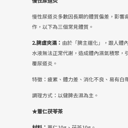
慢性尿道炎
慢性尿道炎多數因長期的體質偏差，影響
作，以下為三個常見體質。
2.脾虛夾濕：
由於「脾主運化」，跟人體
水液無法正常代謝，造成體內濕氣積聚，
覆尿道炎。
特徵：疲累、體力差、消化不良、易有白
調理方式：以健脾去濕為主。
★薏仁茯苓茶
材料：
薏仁10g、茯苓10g。