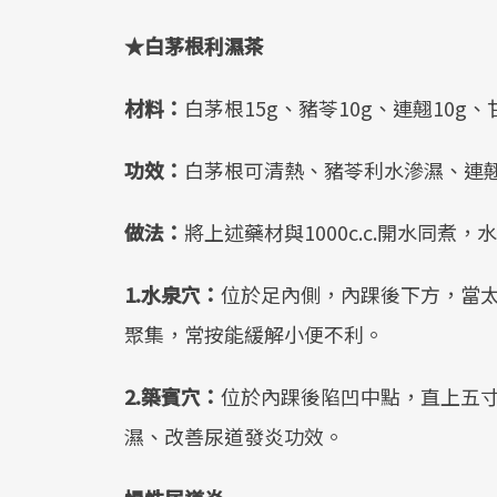
★白茅根利濕茶
材料：
白茅根15g、豬苓10g、連翹10g、
功效：
白茅根可清熱、豬苓利水滲濕、連
做法：
將上述藥材與1000c.c.開水同煮
1.水泉穴：
位於足內側，內踝後下方，當太
聚集，常按能緩解小便不利。
2.築賓穴：
位於內踝後陷凹中點，直上五
濕、改善尿道發炎功效。