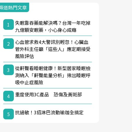
頻道熱門文章
失眠靠吞藥能解決嗎？台灣一年吃掉
1
九億顆安眠藥，小心身心成癮
心血管求救4大警訊別輕忽！心臟血
2
管外科主任籲「這些人」應定期接受
風險評估
從鼾聲看睡眠健康！新型居家睡眠檢
3
測納入「鼾聲能量分析」揪出睡眠呼
吸中止症風險
重度使用3C產品 恐傷及黃斑部
4
抗過敏！3招淋巴流動瑜珈全搞定
5