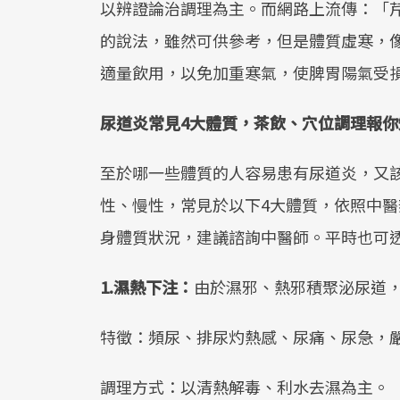
以辨證論治調理為主。而網路上流傳：「
的說法，雖然可供參考，但是體質虛寒，
適量飲用，以免加重寒氣，使脾胃陽氣受
尿道炎常見4大體質，茶飲、穴位調理報你
至於哪一些體質的人容易患有尿道炎，又
性、慢性，常見於以下4大體質，依照中
身體質狀況，建議諮詢中醫師。平時也可
1.濕熱下注：
由於濕邪、熱邪積聚泌尿道
特徵：頻尿、排尿灼熱感、尿痛、尿急，
調理方式：以清熱解毒、利水去濕為主。