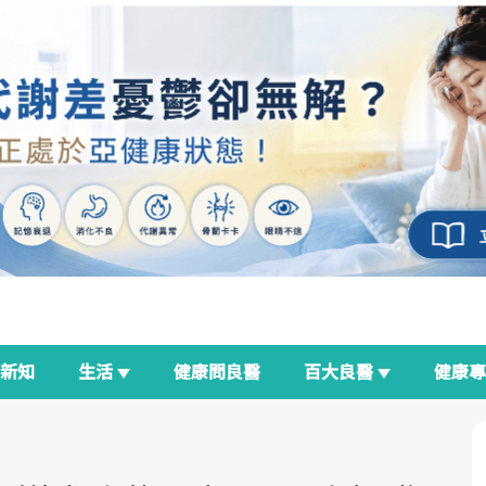
新知
生活
健康問良醫
百大良醫
健康
良醫生活祭
我與健康韌性的距離