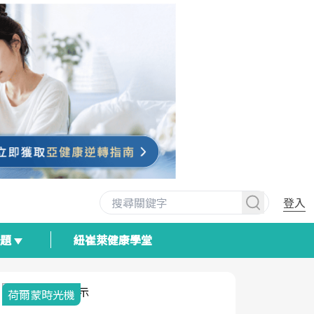
登入
專題
紐崔萊健康學堂
荷爾蒙時光機
2025健檢