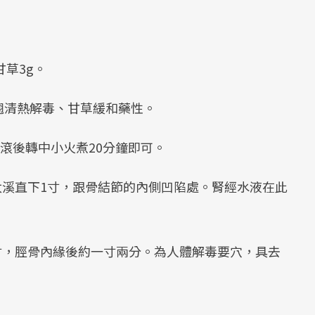
甘草3g。
翹清熱解毒、甘草緩和藥性。
，水滾後轉中小火煮20分鐘即可。
溪直下1寸，跟骨結節的內側凹陷處。腎經水液在此
寸，脛骨內緣後約一寸兩分。為人體解毒要穴，具去