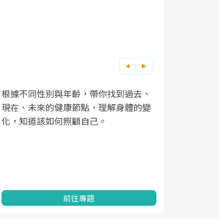
根據不同性別與年齡，帶你找到過去、
因應超高齡
現在、未來的健康節點，理解身體的變
「2025
化，知道該如何照顧自己。
康促進為目
民眾健康的
查、數據分
一起成為台
前往專題