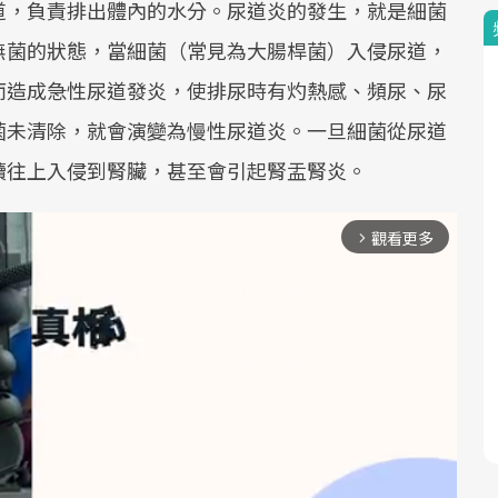
道，負責排出體內的水分。尿道炎的發生，就是細菌
無菌的狀態，當細菌（常見為大腸桿菌）入侵尿道，
而造成急性尿道發炎，使排尿時有灼熱感、頻尿、尿
菌未清除，就會演變為慢性尿道炎。一旦細菌從尿道
續往上入侵到腎臟，甚至會引起腎盂腎炎。
觀看更多
arrow_forward_ios