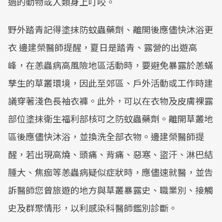
過的動物或人類身上叮咬。
野外踏青記得塗抹防蚊蟲藥劑、離開後應儘快沐浴更
衣 邊建榮醫師提醒，夏日是踏青、露營的出遊高
峰，在恙蟲病高風險地區活動時，要避免暴露於恙蟎
孳生的草叢環境，因此至郊區、戶外活動或工作時建
議穿著淺色長袖衣褲。此外，可以在衣物及皮膚裸露
部位塗抹衛生福利部核可之防蚊蟲藥劑。離開草叢地
區後應儘快沐浴，並換洗全部衣物。邊建榮醫師提
醒，若出現高燒、頭痛、背痛、惡寒、盜汗、淋巴結
腫大、焦痂等恙蟲病疑似症狀時，應儘速就醫，並告
訴醫師您曾旅遊的地方與草叢暴露史、職業別、接觸
史及群聚情形，以利感染科醫師鑑別診斷。