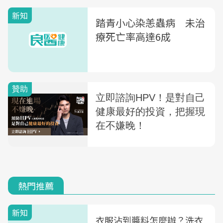
新知
踏青小心染恙蟲病 未治
療死亡率高達6成
熱門推薦
新知
衣服沾到醬料怎麼辦？洗衣