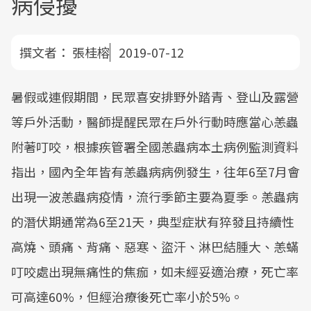
病侵擾
撰文者：
張桂榕
2019-07-12
暑假或連假期間，民眾喜安排野外踏青、登山及露營
等戶外活動，醫師提醒民眾在戶外行動時應當心恙蟲
附著叮咬，根據疾管署全國恙蟲病本土病例監測資料
指出，國內全年皆有恙蟲病病例發生，往年6至7月會
出現一波恙蟲病疫情，流行季節主要為夏季。恙蟲病
的潛伏期通常為6至21天，典型症狀有猝發且持續性
高燒、頭痛、背痛、惡寒、盜汗、淋巴結腫大、恙蟎
叮咬處出現無痛性的焦痂，如未經妥適治療，死亡率
可高達60%，但經治療後死亡率小於5%。