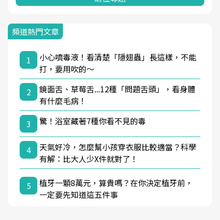
頻道熱門文章
小心噴毒液！看清楚「隱翅蟲」長這樣，不能
1
打，要用吹的～
鏡面舌、草莓舌...12種「問題舌頭」，看身體
2
有什麼毛病！
驚！浴室藏著7種你看不見的毒
3
天氣好冷，怎麼幫小孩穿衣服比較適當？科學
4
有解：比大人少X件就對了！
植牙一顆8萬元，算貴嗎？在你決定植牙前，
5
一定要先知道這五件事