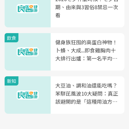
期、由來與3習俗8禁忌一次
看
飲食
健身族狂囤的高蛋白神物！
卜蜂、大成...即食雞胸肉十
大排行出爐：第一名平均一
片不到50元
新知
大豆油、調和油還能吃嗎？
苯駢芘風波10大疑問：真正
該避開的是「這種用油方
式」