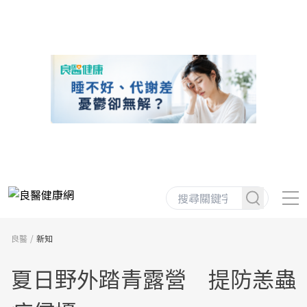
良醫
新知
夏日野外踏青露營 提防恙蟲