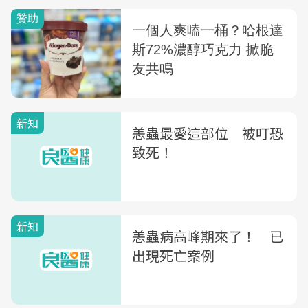
新知
恙蟲最愛這部位 被叮恐
致死！
新知
恙蟲病高峰期來了！ 已
出現死亡案例