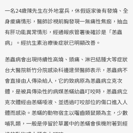
一名24歲陳先生在外地當兵，休假返家後有發燒、全
身痠痛情形，醫師診視前胸發現一無痛性焦痂，抽血
有肝功能異常情形，經通報疾管署後確診是「恙蟲
病」。經抗生素治療後症狀已明顯改善。
恙蟲病會出現持續性高燒、頭痛、淋巴結腫大等症狀
台大醫院新竹分院感染科邊建榮醫師表示，恙蟲病不
會直接由人傳染給人，它的致病原為恙蟲病立克次
體，是被具傳染性的病媒恙蟎幼蟲叮咬時，恙蟲病立
克次體經由恙蟎唾液、並透過叮咬部位的傷口進入人
體而感染。恙蟎的動物宿主以囓齒類鼠類為主，少數
哺乳類，一般是停留於草叢中的恙蟎會俟機附著到經