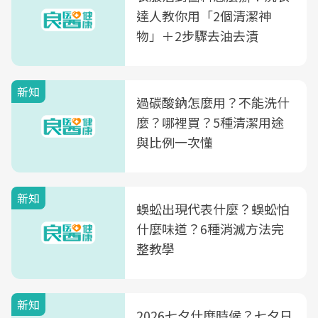
達人教你用「2個清潔神
物」＋2步驟去油去漬
新知
過碳酸鈉怎麼用？不能洗什
麼？哪裡買？5種清潔用途
與比例一次懂
新知
蜈蚣出現代表什麼？蜈蚣怕
什麼味道？6種消滅方法完
整教學
新知
2026七夕什麼時候？七夕日